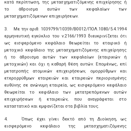
κατά περίπτωση, της μετασχηματιζόμενης επιχείρησης ή
το άθροισμα αυτών των κεφαλαίων των
μετασχηματιζόμενων επιχειρήσεων.
3. Με την αριθ. 1039799/10359/Β0012/ΠΟΛ.1080/5.4.1994
ερμηνευτική εγκύκλιο του ν.2166/1993 διευκρινίζεται ότι
ως εισφερόμενο κεφάλαιο θεωρείται το εταιρικό ή
μετοχικό κεφάλαιο της μετασχηματιζόμενης επιχείρησης
ή το άθροισμα αυτών των κεφαλαίων (εταιρικών ή
μετοχικών) και όχι η καθαρή θέση αυτών. Επομένως, επί
μετατροπής ατομικών επιχειρήσεων, ομορρύθμων και
ετερορρύθμων εταιρειών και εταιρειών περιορισμένης
ευθύνης σε ανώνυμη εταιρεία, ως εισφερόμενο κεφάλαιο
θεωρείται το κεφάλαιο των μετατρεπόμενων αυτών
επιχειρήσεων ή εταιρειών, που αναγράφεται στο
καταστατικό και εμφανίζεται στα βιβλία τους.
4. Όπως έχει γίνει δεκτό από τη Διοίκηση, ως
εισφερόμενο κεφάλαιο της μετασχηματιζόμενης