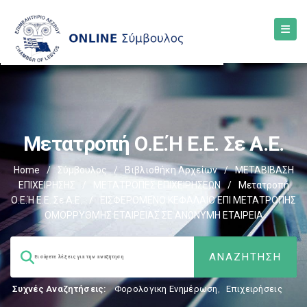
Μετατροπή Ο.Ε.ή Ε.Ε. Σε Α.Ε.
Home
/
Σύμβουλος
/
Βιβλιοθήκη Αρχείων
/
ΜΕΤΑΒΙΒΑΣΗ
ΕΠΙΧΕIΡΗΣΗΣ
/
ΜΕΤΑΤΡΟΠΕΣ ΕΠΙΧΕΙΡΗΣΕΩΝ
/
Μετατροπή
Ο.Ε.ή Ε.Ε. Σε Α.Ε.
/
ΕΙΣΦΕΡΟΜΕΝΟ ΚΕΦΑΛΑΙΟ ΕΠΙ ΜΕΤΑΤΡΟΠΗΣ
ΟΜΟΡΡΥΘΜΗΣ ΕΤΑΙΡΕΙΑΣ ΣΕ ΑΝΩΝΥΜΗ ΕΤΑΙΡΕΙΑ
Συχνές Αναζητήσεις:
Φορολογικη Ενημέρωση
,
Επιχειρήσεις