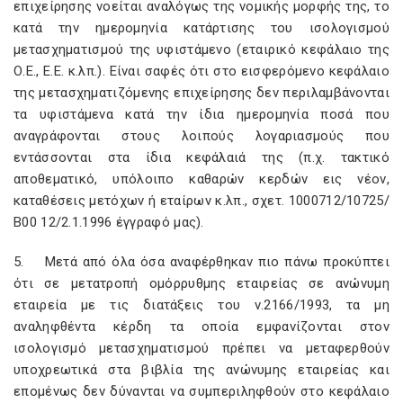
επιχείρησης νοείται αναλόγως της νομικής μορφής της, το
κατά την ημερομηνία κατάρτισης του ισολογισμού
μετασχηματισμού της υφιστάμενο (εταιρικό κεφάλαιο της
Ο.Ε., Ε.Ε. κ.λπ.). Είναι σαφές ότι στο εισφερόμενο κεφάλαιο
της μετασχηματιζόμενης επιχείρησης δεν περιλαμβάνονται
τα υφιστάμενα κατά την ίδια ημερομηνία ποσά που
αναγράφονται στους λοιπούς λογαριασμούς που
εντάσσονται στα ίδια κεφάλαιά της (π.χ. τακτικό
αποθεματικό, υπόλοιπο καθαρών κερδών εις νέον,
καταθέσεις μετόχων ή εταίρων κ.λπ., σχετ. 1000712/10725/
Β00 12/2.1.1996 έγγραφό μας).
5. Μετά από όλα όσα αναφέρθηκαν πιο πάνω προκύπτει
ότι σε μετατροπή ομόρρυθμης εταιρείας σε ανώνυμη
εταιρεία με τις διατάξεις του ν.2166/1993, τα μη
αναληφθέντα κέρδη τα οποία εμφανίζονται στον
ισολογισμό μετασχηματισμού πρέπει να μεταφερθούν
υποχρεωτικά στα βιβλία της ανώνυμης εταιρείας και
επομένως δεν δύνανται να συμπεριληφθούν στο κεφάλαιο