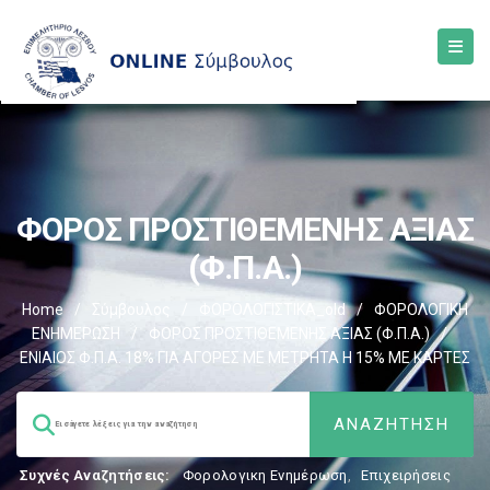
ΦΟΡΟΣ ΠΡΟΣΤΙΘΕΜΕΝΗΣ ΑΞΙΑΣ
(Φ.Π.Α.)
Home
/
Σύμβουλος
/
ΦΟΡΟΛΟΓΙΣΤΙΚΑ_old
/
ΦΟΡΟΛΟΓΙΚΗ
ΕΝΗΜΕΡΩΣΗ
/
ΦΟΡΟΣ ΠΡΟΣΤΙΘΕΜΕΝΗΣ ΑΞΙΑΣ (Φ.Π.Α.)
/
ΕΝΙΑΙΟΣ Φ.Π.Α. 18% ΓΙΑ ΑΓΟΡΕΣ ΜΕ ΜΕΤΡΗΤΑ Η 15% ΜΕ ΚΑΡΤΕΣ
Συχνές Αναζητήσεις:
Φορολογικη Ενημέρωση
,
Επιχειρήσεις