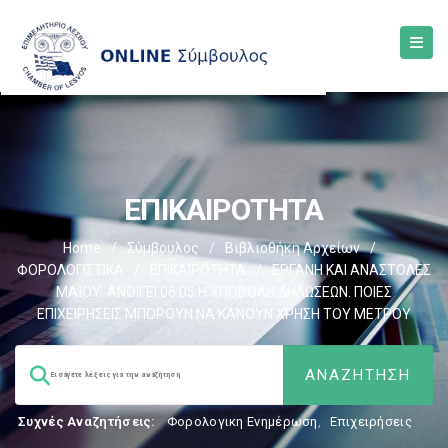
ΕΠΙΚΑΙΡΟΤΗΤΑ
Home
/
Σύμβουλος
/
Βιβλιοθήκη Αρχείων
/
ΦΟΡΟΛΟΓΙΣΤΙΚΑ
/
ΕΠΙΚΑΙΡΟΤΗΤΑ
/
ΕΡΓΑΝΗ ΚΑΙ ΑΝΑΣΤΟΛΕΣ
ΜΑΪΟΥ: ΑΝΟΙΓΕΙ 06.05 Η ΥΠΟΒΟΛΗ ΔΗΛΩΣΕΩΝ. ΠΟΙΕΣ
ΕΠΙΧΕΙΡΗΣΕΙΣ ΜΠΟΡΟΥΝ ΝΑ ΚΑΝΟΥΝ ΧΡΗΣΗ ΤΟΥ ΜΕΤΡΟΥ
Συχνές Αναζητήσεις:
Φορολογικη Ενημέρωση
,
Επιχειρήσεις