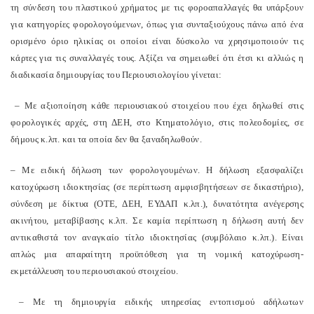
τη σύνδεση του πλαστικού χρήματος με τις φοροαπαλλαγές θα υπάρξουν
για κατηγορίες φορολογούμενων, όπως για συνταξιούχους πάνω από ένα
ορισμένο όριο ηλικίας οι οποίοι είναι δύσκολο να χρησιμοποιούν τις
κάρτες για τις συναλλαγές τους. Αξίζει να σημειωθεί ότι έτσι κι αλλιώς η
διαδικασία δημιουργίας του Περιουσιολογίου γίνεται:
– Με αξιοποίηση κάθε περιουσιακού στοιχείου που έχει δηλωθεί στις
φορολογικές αρχές, στη ΔΕΗ, στο Κτηματολόγιο, στις πολεοδομίες, σε
δήμους κ.λπ. και τα οποία δεν θα ξαναδηλωθούν.
– Με ειδική δήλωση των φορολογουμένων. Η δήλωση εξασφαλίζει
κατοχύρωση ιδιοκτησίας (σε περίπτωση αμφισβητήσεων σε δικαστήριο),
σύνδεση με δίκτυα (ΟΤΕ, ΔΕΗ, ΕΥΔΑΠ κ.λπ.), δυνατότητα ανέγερσης
ακινήτου, μεταβίβασης κ.λπ. Σε καμία περίπτωση η δήλωση αυτή δεν
αντικαθιστά τον αναγκαίο τίτλο ιδιοκτησίας (συμβόλαιο κ.λπ.). Είναι
απλώς μια απαραίτητη προϋπόθεση για τη νομική κατοχύρωση-
εκμετάλλευση του περιουσιακού στοιχείου.
– Με τη δημιουργία ειδικής υπηρεσίας εντοπισμού αδήλωτων