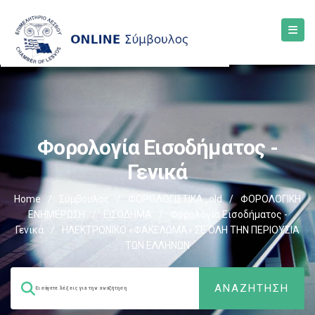
Φορολογία Εισοδήματος -
Γενικά
Home
/
Σύμβουλος
/
ΦΟΡΟΛΟΓΙΣΤΙΚΑ_old
/
ΦΟΡΟΛΟΓΙΚΗ
ΕΝΗΜΕΡΩΣΗ
/
ΕΙΣΟΔΗΜΑ
/
Φορολογία Εισοδήματος -
Γενικά
/
ΗΛΕΚΤΡΟΝΙΚΟ «ΦΑΚΕΛΩΜΑ» ΣΕ ΟΛΗ ΤΗΝ ΠΕΡΙΟΥΣΙΑ
ΤΩΝ ΕΛΛΗΝΩΝ