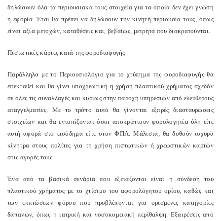
δηλώσουν όλα τα περιουσιακά τους στοιχεία για τα οποία δεν έχει γνώση
η εφορία. Έτσι θα πρέπει να δηλώσουν την κινητή περιουσία τους, όπως
είναι αξία μετοχών, καταθέσεις και, βεβαίως, μετρητά που διακρατούνται.
Πιστωτικές κάρτες κατά της φοροδιαφυγής
Παράλληλα με το Περιουσιολόγιο για το χτύπημα της φοροδιαφυγής θα
επεκταθεί και θα γίνει υποχρεωτική η χρήση πλαστικού χρήματος σχεδόν
σε όλες τις συναλλαγές και κυρίως στην παροχή υπηρεσιών από ελεύθερους
επαγγελματίες. Με το τρόπο αυτό θα γίνονται εξπρές διασταυρώσεις
στοιχείων και θα εντοπίζονται όσοι αποκρύπτουν φορολογητέα ύλη είτε
αυτή αφορά στο εισόδημα είτε στον ΦΠΑ. Μάλιστα, θα δοθούν ισχυρά
κίνητρα στους πολίτες για τη χρήση πιστωτικών ή χρεωστικών καρτών
στις αγορές τους.
Ένα από τα βασικά σενάρια που εξετάζονται είναι η σύνδεση του
πλαστικού χρήματος με το χτίσιμο του αφορολόγητου ορίου, καθώς και
των εκπτώσεων φόρου που προβλέπονται για ορισμένες κατηγορίες
δαπανών, όπως η ιατρική και νοσοκομειακή περίθαλψη. Εξαιρέσεις από