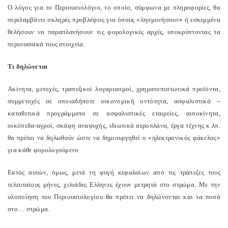
Ο λόγος για το Περιουσιολόγιο, το οποίο, σύμφωνα με πληροφορίες, θα
περιλαμβάνει σκληρές προβλέψεις για όσους «λησμονήσουν» ή εσκεμμένα
θελήσουν να παραπλανήσουν τις φορολογικές αρχές, υποκρύπτοντας τα
περιουσιακά τους στοιχεία.
Τι δηλώνεται
Ακίνητα, μετοχές, τραπεζικοί λογαριασμοί, χρηματοπιστωτικά προϊόντα,
συμμετοχές σε οποιαδήποτε οικονομική οντότητα, ασφαλιστικά –
καταθετικά προγράμματα σε ασφαλιστικές εταιρείες, αυτοκίνητα,
οικόπεδα-αγροί, σκάφη αναψυχής, ιδιωτικά αεροπλάνα, έργα τέχνης κ.λπ.
θα πρέπει να δηλωθούν ώστε να δημιουργηθεί ο «ηλεκτρονικός φάκελος»
για κάθε φορολογούμενο.
Εκτός αυτών, όμως, μετά τη φυγή κεφαλαίων από τις τράπεζες τους
τελευταίους μήνες, χιλιάδες Ελληνες έχουν μετρητά στο στρώμα. Με την
υλοποίηση του Περιουσιολογίου θα πρέπει να δηλώνονται και τα ποσά
στο… στρώμα.