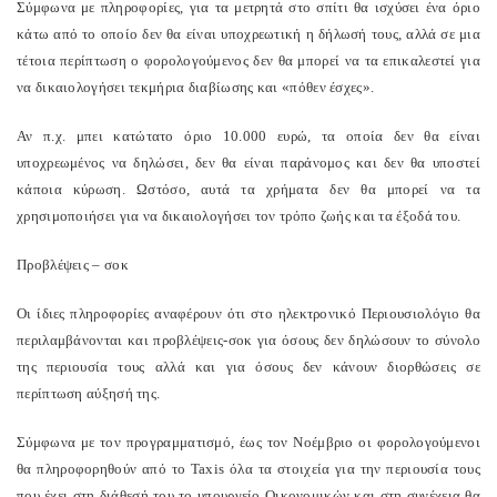
Σύμφωνα με πληροφορίες, για τα μετρητά στο σπίτι θα ισχύσει ένα όριο
κάτω από το οποίο δεν θα είναι υποχρεωτική η δήλωσή τους, αλλά σε μια
τέτοια περίπτωση ο φορολογούμενος δεν θα μπορεί να τα επικαλεστεί για
να δικαιολογήσει τεκμήρια διαβίωσης και «πόθεν έσχες».
Αν π.χ. μπει κατώτατο όριο 10.000 ευρώ, τα οποία δεν θα είναι
υποχρεωμένος να δηλώσει, δεν θα είναι παράνομος και δεν θα υποστεί
κάποια κύρωση. Ωστόσο, αυτά τα χρήματα δεν θα μπορεί να τα
χρησιμοποιήσει για να δικαιολογήσει τον τρόπο ζωής και τα έξοδά του.
Προβλέψεις – σοκ
Οι ίδιες πληροφορίες αναφέρουν ότι στο ηλεκτρονικό Περιουσιολόγιο θα
περιλαμβάνονται και προβλέψεις-σοκ για όσους δεν δηλώσουν το σύνολο
της περιουσία τους αλλά και για όσους δεν κάνουν διορθώσεις σε
περίπτωση αύξησή της.
Σύμφωνα με τον προγραμματισμό, έως τον Νοέμβριο οι φορολογούμενοι
θα πληροφορηθούν από το Taxis όλα τα στοιχεία για την περιουσία τους
που έχει στη διάθεσή του το υπουργείο Οικονομικών και στη συνέχεια θα