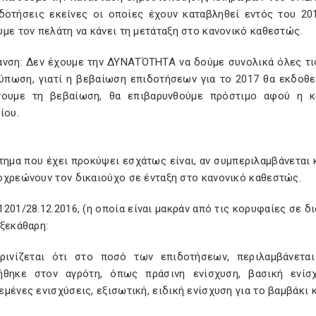
ιδοτήσεις εκείνες οι οποίες έχουν καταβληθεί εντός του 201
με τον πελάτη να κάνει τη μετάταξη στο κανονικό καθεστώς.
ανση: Δεν έχουμε την ΔΥΝΑΤΌΤΗΤΑ να δούμε συνολικά όλες τι
τύπωση, γιατί η βεβαίωση επιδοτήσεων για το 2017 θα εκδοθεί
νουμε τη βεβαίωση, θα επιβαρυνθούμε πρόστιμο αφού η κα
ίου.
ημα που έχει προκύψει εσχάτως είναι, αν συμπεριλαμβάνεται 
οχρεώνουν τον δικαιούχο σε ένταξη στο κανονικό καθεστώς.
201/28.12.2016, (η οποία είναι μακράν από τις κορυφαίες σε δι
ξεκάθαρη:
κρινίζεται ότι στο ποσό των επιδοτήσεων, περιλαμβάνετ
ήθηκε στον αγρότη, όπως πράσινη ενίσχυση, βασική ενίσχ
μένες ενισχύσεις, εξισωτική, ειδική ενίσχυση για το βαμβάκι κ