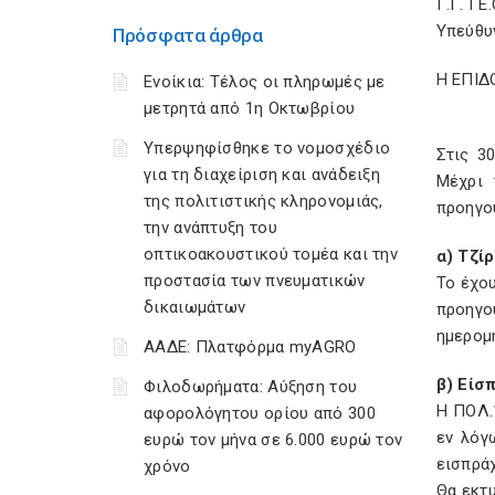
Γ.Γ. ΓΕ
Υπεύθυν
Πρόσφατα άρθρα
Η ΕΠΙΔ
Ενοίκια: Τέλος οι πληρωμές με
μετρητά από 1η Οκτωβρίου
Υπερψηφίσθηκε το νομοσχέδιο
Στις 3
για τη διαχείριση και ανάδειξη
Μέχρι 
της πολιτιστικής κληρονομιάς,
προηγού
την ανάπτυξη του
οπτικοακουστικού τομέα και την
α) Τζί
προστασία των πνευματικών
Το έχου
δικαιωμάτων
προηγο
ημερομη
ΑΑΔΕ: Πλατφόρμα myAGRO
β) Είσ
Φιλοδωρήματα: Αύξηση του
Η ΠΟΛ.1
αφορολόγητου ορίου από 300
εν λόγ
ευρώ τον μήνα σε 6.000 ευρώ τον
εισπρά
χρόνο
Θα εκτ