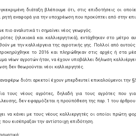
γκεκριμένη διάταξη βλέπουμε ότι, στις επιδοτήσεις οι οποίε
ι ρητή αναφορά για την υποχρέωση που προκύπτει από στην επ
ε πιο αναλυτικά τι σημαίνει νέος γεωργός.
ρότες (ηλικιακά και καλλιεργητικά), εντάχθηκαν στο μέτρο αυ
ούν με την καλλιέργεια της αγροτικής γης. Πολλοί από αυτού
προκηρύχθηκε το 2016 και πληρώθηκαν στις αρχές ή στα μέσ
μα νέων αγροτών ήταν, να έχουν υποβάλλει δήλωση καλλιέργει
ωση δεν θεωρούνται νέοι καλλιεργητές.
αναφέρω διότι αρκετοί έχουν μπερδευτεί επικαλούμενοι την §5
Για τους νέους αγρότες, δηλαδή για τους αγρότες που γι
λευσης, δεν εφαρμόζεται η προϋπόθεση της παρ. 1 του άρθρου 4
χει να κάνει με τους νέους καλλιεργητές οι οποίοι πρώτη φο
 που εισέπραξαν την αντίστοιχη επιδότηση.
ασματικά: