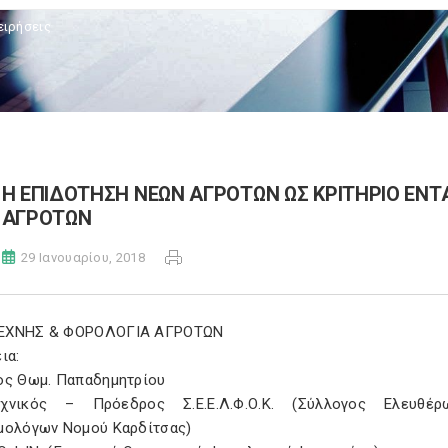
ειρήσεις
Η ΕΠΙΔΟΤΗΣΗ ΝΕΩΝ ΑΓΡΟΤΩΝ ΩΣ ΚΡΙΤΗΡΙΟ ΕΝ
ΑΓΡΟΤΩΝ
29 Ιανουαρίου, 2018
ΕΧΝΗΣ & ΦΟΡΟΛΟΓΙΑ ΑΓΡΟΤΩΝ
ια:
ος Θωμ. Παπαδημητρίου
εχνικός – Πρόεδρος Σ.Ε.Ε.Λ.Φ.Ο.Κ. (Σύλλογος Ελευθέ
μολόγων Νομού Καρδίτσας)