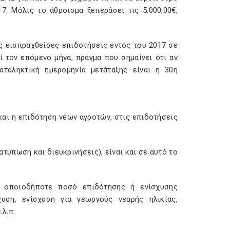
7. Μόλις το άθροισμα ξεπεράσει τις 5.000,00€,
ς εισπραχθείσες επιδοτήσεις εντός του 2017 σε
 τον επόμενο μήνα, πράγμα που σημαίνει ότι αν
ταληκτική ημερομηνία μετάταξης είναι η 30η
και η επιδότηση νέων αγροτών, στις επιδοτήσεις
ατύπωση και διευκρινήσεις), είναι και σε αυτό το
αι οποιοδήποτε ποσό επιδότησης ή ενίσχυσης
υση, ενίσχυση για γεωργούς νεαρής ηλικίας,
.λ.π: