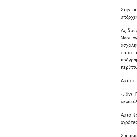
Στην συ
υπάρχε
Ας δούμ
Νέοι αγ
ασχοληθ
οποίο 
πρόγραμ
περίπτ
Αυτό ο 
«…(
iv
) 
εκμετάλ
Αυτό έ
αγρότες
Συμπερ