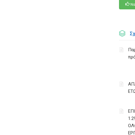
Να
Σ
Παρ
πρό
ΑΠ
ΕΤ
ΕΠ
1.
ΟΛ
ΕΡ