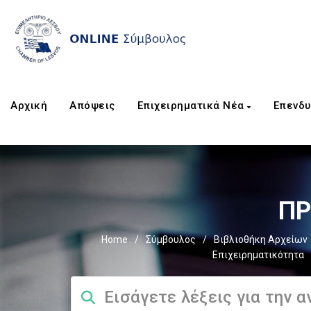
Αρχική
Απόψεις
Επιχειρηματικά Νέα
Επενδυ
ΠΡ
Home
/
Σύμβουλος
/
Βιβλιοθήκη Αρχείων
Επιχειρηματικότητα