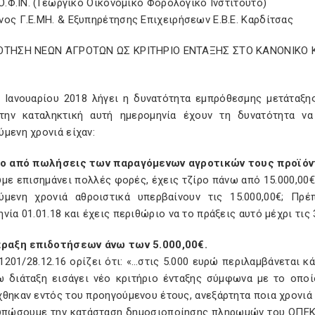
.Ο.Φ.ΙΝ. (Γεωργικό Οικονομικό Φορολογικό Ινστιτούτο)
ος Γ.Ε.ΜΗ. & Εξυπηρέτησης Επιχειρήσεων Ε.Β.Ε. Καρδίτσας
ΟΤΗΣΗ ΝΕΩΝ ΑΓΡΟΤΩΝ ΩΣ ΚΡΙΤΗΡΙΟ ΕΝΤΑΞΗΣ ΣΤΟ ΚΑΝΟΝΙΚΟ
0 Ιανουαρίου 2018 λήγει η δυνατότητα εμπρόθεσμης μετάταξη
την καταληκτική αυτή ημερομηνία έχουν τη δυνατότητα ν
μενη χρονιά είχαν:
ρο από πωλήσεις των παραγόμενων αγροτικών τους προϊόν
με επισημάνει πολλές φορές, έχεις τζίρο πάνω από 15.000,00€ 
ύμενη χρονιά αθροιστικά υπερβαίνουν τις 15.000,00€; Πρ
νία 01.01.18 και έχεις περιθώριο να το πράξεις αυτό μέχρι τις 3
πραξη επιδοτήσεων άνω των 5.000,00€.
201/28.12.16 ορίζει ότι: «…στις 5.000 ευρώ περιλαμβάνεται κ
ω διάταξη εισάγει νέο κριτήριο ένταξης σύμφωνα με το οπο
χθηκαν εντός του προηγούμενου έτους, ανεξάρτητα ποια χρονιά
υπώσουμε την κατάσταση δημοσιοποίησης πληρωμών του ΟΠΕΚΕ