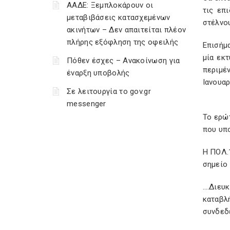
ΑΑΔΕ: Ξεμπλοκάρουν οι
τις επ
μεταβιβάσεις κατασχεμένων
στέλνου
ακινήτων – Δεν απαιτείται πλέον
πλήρης εξόφληση της οφειλής
Επισήμ
μία εκ
Πόθεν έσχες – Ανακοίνωση για
περιμέ
έναρξη υποβολής
Ιανουαρ
Σε λειτουργία το gov.gr
messenger
Το ερώτ
που υπ
Η ΠΟΛ.1
σημείο 
….Διευ
καταβλ
συνδεδε