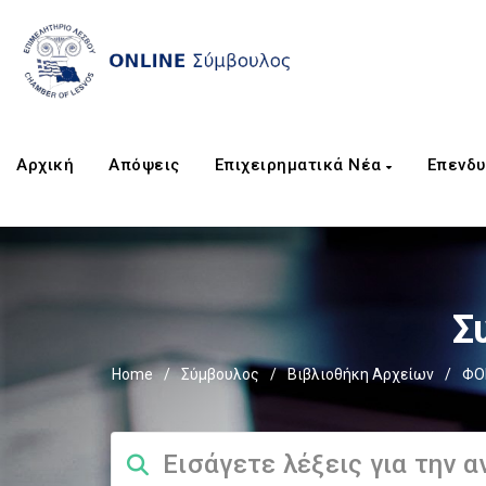
Αρχική
Απόψεις
Επιχειρηματικά Νέα
Επενδυ
Σ
Home
/
Σύμβουλος
/
Βιβλιοθήκη Αρχείων
/
ΦΟ