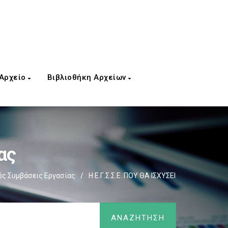
 Αρχείο
Βιβλιοθήκη Αρχείων
ας
ές Συμβάσεις Εργασίας
/
Η Ε.Γ.Σ.Σ.Ε. ΠΟΥ ΘΑ ΙΣΧΥΣΕΙ