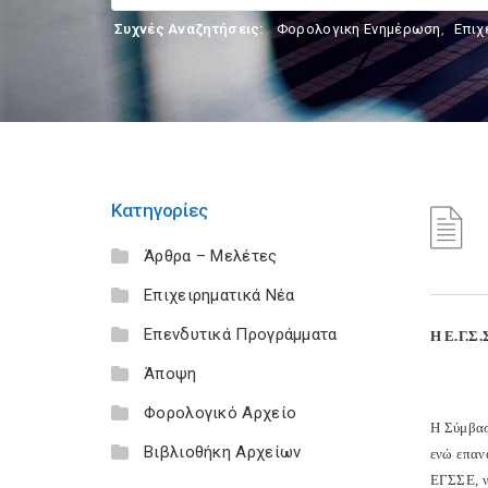
Συχνές Αναζητήσεις:
Φορολογικη Ενημέρωση
,
Επιχ
Κατηγορίες
Άρθρα – Μελέτες
Επιχειρηματικά Νέα
Επενδυτικά Προγράμματα
Η Ε.Γ.Σ.
Άποψη
Φορολογικό Αρχείο
Η Σύμβασ
Βιβλιοθήκη Αρχείων
ενώ επαν
ΕΓΣΣΕ, ν