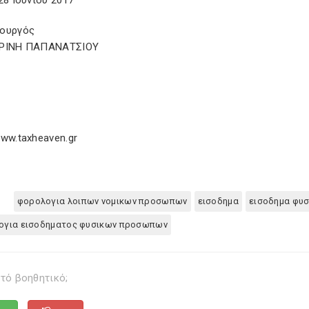
28 Ιουνίου 2017
ουργός
ΕΡΙΝΗ ΠΑΠΑΝΑΤΣΙΟΥ
ww.taxheaven.gr
φορολογια λοιπων νομικων προσωπων
εισοδημα
εισοδημα φυ
ογια εισοδηματος φυσικων προσωπων
τό βοηθητικό;