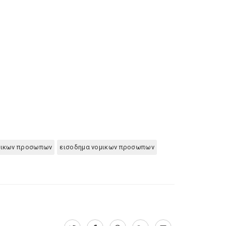
σικων προσωπων
εισοδημα νομικων προσωπων