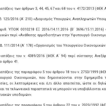
διατάξεις των άρθρων 3, 44, 45, 67 και 68 του ν. 4172/2013 (ΦΕΚ
.δ. 125/2016 (A
΄ 210) «Διορισμός Υπουργών, Αναπληρωτών Υπου
 αριθ. ΥΠΟΙΚ 0010218 ΕΞ 2016/14.11.2016 (Β΄ 3696/15.11.20
μικών περί «Ανάθεσης αρμοδιοτήτων στην Υφυπουργό Οικονομι
.Δ. 111/2014 (Α΄ 178) «Οργανισμός του Υπουργείου Οικονομικώ
 διατάξεις του ν. 4389/2016 (ΦΕΚ Α΄ 94) περί σύστασης Ανε
ο άρθρο 41.
διατάξεις της παραγράφου 5 του άρθρου 18 του ν. 2753/1999 (Φ
ουργού Οικονομικών, που δημοσιεύονται στην Εφημερίδα τ
ασίες, οι λεπτομέρειες και ό,τι άλλο απαιτείται, ώστε οι δη
και τα τελωνειακά παραστατικά να μπορούν να υποβάλλονται κ
κτυακών υποδομών».
διατάξεις της παραγράφου 5 του άρθρου 22 του ν. 2020/1992 (Φ