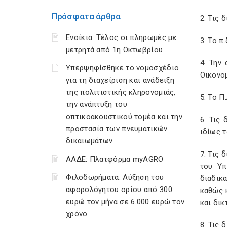
Πρόσφατα άρθρα
2. Τις 
Ενοίκια: Τέλος οι πληρωμές με
3. Το π
μετρητά από 1η Οκτωβρίου
4. Την
Υπερψηφίσθηκε το νομοσχέδιο
Οικονο
για τη διαχείριση και ανάδειξη
της πολιτιστικής κληρονομιάς,
5. Το Π
την ανάπτυξη του
οπτικοακουστικού τομέα και την
6. Τις
προστασία των πνευματικών
ιδίως τ
δικαιωμάτων
7. Τις 
ΑΑΔΕ: Πλατφόρμα myAGRO
του Υπ
Φιλοδωρήματα: Αύξηση του
διαδικ
αφορολόγητου ορίου από 300
καθώς 
ευρώ τον μήνα σε 6.000 ευρώ τον
και δι
χρόνο
8. Τις 