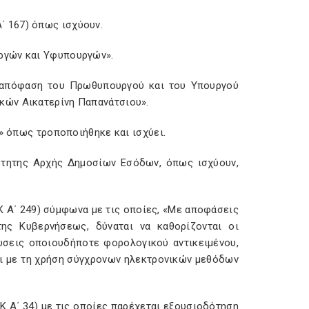
 Α΄ 167) όπως ισχύουν.
ργών και Υφυπουργών».
16) απόφαση του Πρωθυπουργού και του Υπουργού
κών Αικατερίνη Παπανάτσιου».
ν» όπως τροποποιήθηκε και ισχύει.
ξάρτητης Αρχής Δημοσίων Εσόδων, όπως ισχύουν,
ΕΚ Α΄ 249) σύμφωνα με τις οποίες, «Με αποφάσεις
ης Κυβερνήσεως, δύναται να καθορίζονται οι
λώσεις οποιουδήποτε φορολογικού αντικειμένου,
αι με τη χρήση σύγχρονων ηλεκτρονικών μεθόδων
ΕΚ Α΄ 34) με τις οποίες παρέχεται εξουσιοδότηση