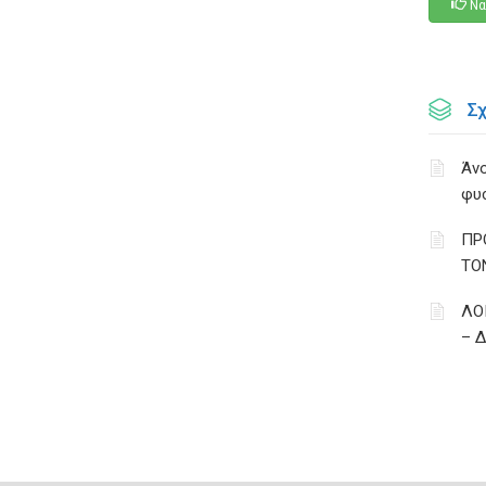
Να
Σ
Άνο
φυ
ΠΡ
ΤΟ
ΛΟ
– 