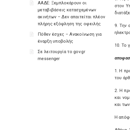
ΑΑΔΕ: Ξεμπλοκάρουν οι
στον Υ
μεταβιβάσεις κατασχεμένων
διατάξ
ακινήτων – Δεν απαιτείται πλέον
πλήρης εξόφληση της οφειλής
9. Την
ηλεκτρ
Πόθεν έσχες – Ανακοίνωση για
έναρξη υποβολής
10. Το 
Σε λειτουργία το gov.gr
αποφασ
messenger
1. Η π
του άρθ
2. Η π
και νο
και των
Η απόφ