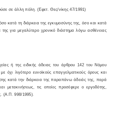
ούσε σε άλλη πόλη. (Εφετ. Θες/νίκης 47/1991)
σο κατά τη διάρκεια της εγκυμοσύνης της, όσο και κατά
α της για μεγαλύτερο χρονικό διάστημα λόγω ασθένειας
είας ή της ειδικής άδειας του άρθρου 142 του Νόμου
 με όχι λιγότερο ευνοϊκούς επαγγελματικούς όρους και
ης κατά την διάρκεια της παραπάνω άδειάς της, παρά
αι μετακινήσεως, τις οποίες προσέφερε ο εργοδότης,
 (Α.Π. 998/1995).