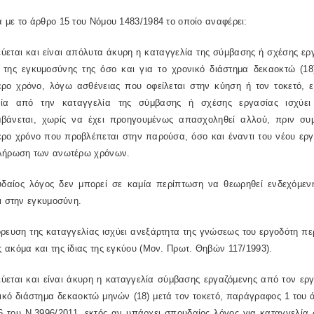
με το άρθρο 15 του Νόμου 1483/1984 το οποίο αναφέρει:
εται και είναι απόλυτα άκυρη η καταγγελία της σύμβασης ή σχέσης εργ
α της εγκυμοσύνης της όσο και για το χρονικό διάστημα δεκαοκτώ (1
ερο χρόνο, λόγω ασθένειας που οφείλεται στην κύηση ή τον τοκετό, 
ία από την καταγγελία της σύμβασης ή σχέσης εργασίας ισχύει
βάνεται, χωρίς να έχει προηγουμένως απασχοληθεί αλλού, πριν συ
ερο χρόνο που προβλέπεται στην παρούσα, όσο και έναντι του νέου εργ
λήρωση των ανωτέρω χρόνων.
δαίος λόγος δεν μπορεί σε καμία περίπτωση να θεωρηθεί ενδεχόμεν
ι στην εγκυμοσύνη.
ευση της καταγγελίας ισχύει ανεξάρτητα της γνώσεως του εργοδότη περ
ακόμα και της ίδιας της εγκύου (Μον. Πρωτ. Θηβών 117/1993).
ύεται και είναι άκυρη η καταγγελία σύμβασης εργαζόμενης από τον εργ
ικό διάστημα δεκαοκτώ μηνών (18) μετά τον τοκετό, παράγραφος 1 του 
6 του Ν.3996/2011, εκτός αν υπάρχει σπουδαίος λόγος για καταγγελία 