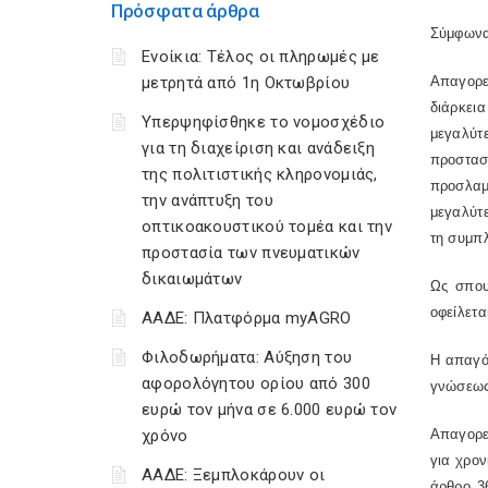
Πρόσφατα άρθρα
Σύμφωνα 
Ενοίκια: Τέλος οι πληρωμές με
μετρητά από 1η Οκτωβρίου
Απαγορεύ
διάρκει
Υπερψηφίσθηκε το νομοσχέδιο
μεγαλύτ
για τη διαχείριση και ανάδειξη
προστασ
της πολιτιστικής κληρονομιάς,
προσλαμ
την ανάπτυξη του
μεγαλύτ
οπτικοακουστικού τομέα και την
τη συμπ
προστασία των πνευματικών
δικαιωμάτων
Ως σπου
οφείλετα
ΑΑΔΕ: Πλατφόρμα myAGRO
Φιλοδωρήματα: Αύξηση του
Η απαγόρ
αφορολόγητου ορίου από 300
γνώσεως 
ευρώ τον μήνα σε 6.000 ευρώ τον
χρόνο
Απαγορε
για χρον
ΑΑΔΕ: Ξεμπλοκάρουν οι
άρθρο 3