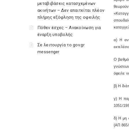
μεταβιβάσεις κατασχεμένων
θεωρούν
ακινήτων – Δεν απαιτείται πλέον
«Καταγγ
πλήρης εξόφληση της οφειλής
σπουδαί
Πόθεν έσχες – Ανακοίνωση για
καταγγε
έναρξη υποβολής
α) Η αν
Σε λειτουργία το gov.gr
εκτελέσε
messenger
Ο βαθμός
γνώσεων
όφειλε ν
β) Η διά
γ) Η πα
1051/198
δ) Η μη 
(ΑΠ 865/