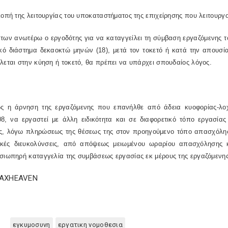
κοπή της λειτουργίας του υποκαταστήματος της επιχείρησης που λειτουργ
των ανωτέρω ο εργοδότης για να καταγγείλει τη σύμβαση εργαζόμενης τό
ικό διάστημα δεκαοκτώ μηνών (18), μετά τον τοκετό ή κατά την απουσί
λεται στην κύηση ή τοκετό, θα πρέπει να υπάρχει σπουδαίος λόγος.
ως η άρνηση της εργαζόμενης που επανήλθε από άδεια κυοφορίας-λοχ
08, να εργαστεί με άλλη ειδικότητα και σε διαφορετικό τόπο εργασίας
ς, λόγω πληρώσεως της θέσεως της στον προηγούμενο τόπο απασχόλησ
τικές διευκολύνσεις, από απόψεως μειωμένου ωραρίου απασχόλησης κ
σιωπηρή καταγγελία της συμβάσεως εργασίας εκ μέρους της εργαζόμενης.
TAXHEAVEN
εγκυμοσυνη
εργατικη νομοθεσια