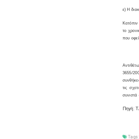
ε) Η δια
Κατόπιν 
το χρον
που οφεί
Αντιθέτ
3655/20
συνθήκε
τις σχε
συνιστά 
Πηγή: 
Tags: