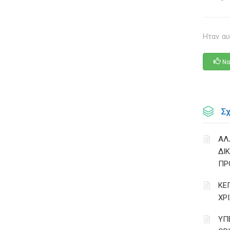
Ηταν αυ
Να
Σ
ΑΛ
ΔΙ
ΠΡ
ΚΕ
ΧΡ
ΥΠ