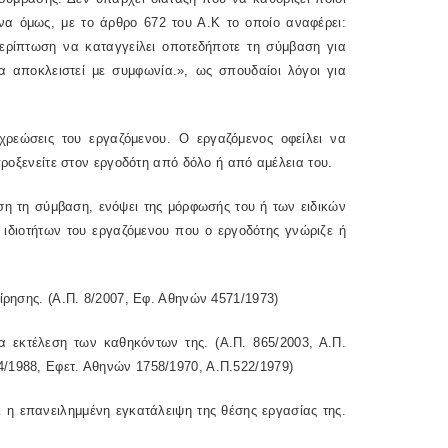
ωνα όμως, με το άρθρο 672 του Α.Κ το οποίο αναφέρει:
ερίπτωση να καταγγείλει οποτεδήποτε τη σύμβαση για
α αποκλειστεί με συμφωνία.», ως σπουδαίοι λόγοι για
χρεώσεις του εργαζόμενου. Ο εργαζόμενος οφείλει να
 προξενείτε στον εργοδότη από δόλο ή από αμέλεια του.
άση τη σύμβαση, ενόψει της μόρφωσής του ή των ειδικών
 ιδιοτήτων του εργαζόμενου που ο εργοδότης γνώριζε ή
ίρησης. (Α.Π. 8/2007, Εφ. Αθηνών 4571/1973)
εκτέλεση των καθηκόντων της. (Α.Π. 865/2003, Α.Π.
/1988, Εφετ. Αθηνών 1758/1970, Α.Π.522/1979)
ι η επανειλημμένη εγκατάλειψη της θέσης εργασίας της.