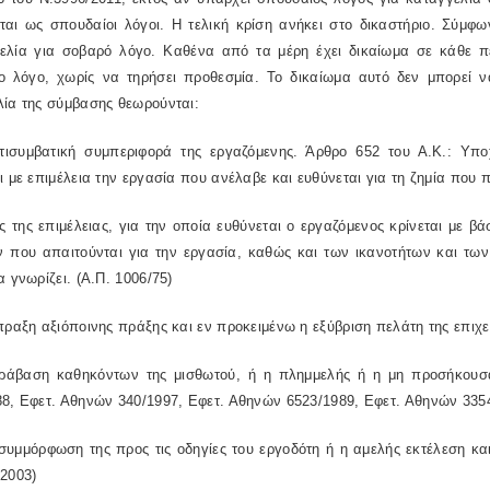
ται ως σπουδαίοι λόγοι. Η τελική κρίση ανήκει στο δικαστήριο. Σύμφ
ελία για σοβαρό λόγο. Καθένα από τα μέρη έχει δικαίωμα σε κάθε π
ο λόγο, χωρίς να τηρήσει προθεσμία. Το δικαίωμα αυτό δεν μπορεί ν
λία της σύμβασης θεωρούνται:
τισυμβατική συμπεριφορά της εργαζόμενης. Άρθρο 652 του Α.Κ.: Υπο
ι με επιμέλεια την εργασία που ανέλαβε και ευθύνεται για τη ζημία που
 της επιμέλειας, για την οποία ευθύνεται ο εργαζόμενος κρίνεται με β
 που απαιτούνται για την εργασία, καθώς και των ικανοτήτων και των
α γνωρίζει. (Α.Π. 1006/75)
πραξη αξιόποινης πράξης και εν προκειμένω η εξύβριση πελάτη της επιχε
ράβαση καθηκόντων της μισθωτού, ή η πλημμελής ή η μη προσήκουσα 
8, Εφετ. Αθηνών 340/1997, Εφετ. Αθηνών 6523/1989, Εφετ. Αθηνών 3354
συμμόρφωση της προς τις οδηγίες του εργοδότη ή η αμελής εκτέλεση κα
2003)