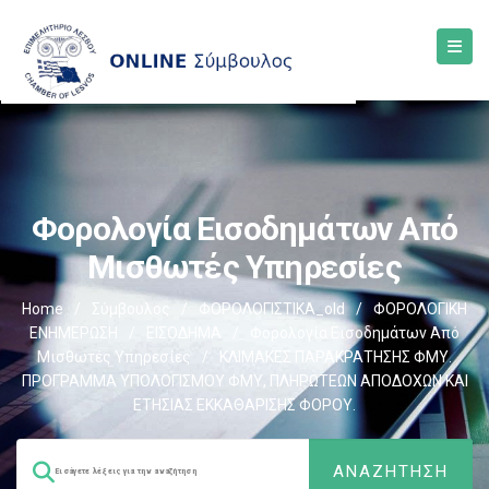
Φορολογία Εισοδημάτων Από
Μισθωτές Υπηρεσίες
Home
/
Σύμβουλος
/
ΦΟΡΟΛΟΓΙΣΤΙΚΑ_old
/
ΦΟΡΟΛΟΓΙΚΗ
ΕΝΗΜΕΡΩΣΗ
/
ΕΙΣΟΔΗΜΑ
/
Φορολογία Εισοδημάτων Από
Μισθωτές Υπηρεσίες
/
ΚΛΙΜΑΚΕΣ ΠΑΡΑΚΡΑΤΗΣΗΣ ΦΜΥ.
ΠΡΟΓΡΑΜΜΑ ΥΠΟΛΟΓΙΣΜΟΥ ΦΜΥ, ΠΛΗΡΩΤΕΩΝ ΑΠΟΔΟΧΩΝ ΚΑΙ
ΕΤΗΣΙΑΣ ΕΚΚΑΘΑΡΙΣΗΣ ΦΟΡΟΥ.