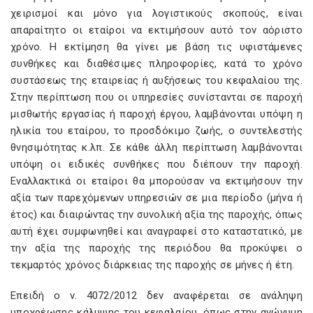
χειρισμοί και μόνο για λογιστικούς σκοπούς, είναι
απαραίτητο οι εταίροι να εκτιμήσουν αυτό τον αόριστο
χρόνο. Η εκτίμηση θα γίνει με βάση τις υφιστάμενες
συνθήκες και διαθέσιμες πληροφορίες, κατά το χρόνο
συστάσεως της εταιρείας ή αυξήσεως του κεφαλαίου της.
Στην περίπτωση που οι υπηρεσίες συνίστανται σε παροχή
μισθωτής εργασίας ή παροχή έργου, λαμβάνονται υπόψη η
ηλικία του εταίρου, το προσδόκιμο ζωής, ο συντελεστής
θνησιμότητας κ.λπ. Σε κάθε άλλη περίπτωση λαμβάνονται
υπόψη οι ειδικές συνθήκες που διέπουν την παροχή.
Εναλλακτικά οι εταίροι θα μπορούσαν να εκτιμήσουν την
αξία των παρεχόμενων υπηρεσιών σε μια περίοδο (μήνα ή
έτος) και διαιρώντας την συνολική αξία της παροχής, όπως
αυτή έχει συμφωνηθεί και αναγραφεί στο καταστατικό, με
την αξία της παροχής της περιόδου θα προκύψει ο
τεκμαρτός χρόνος διάρκειας της παροχής σε μήνες ή έτη.
Επειδή ο ν. 4072/2012 δεν αναφέρεται σε ανάληψη
υποχρέωσης κάλυψης του κεφαλαίου, όπως στην ανώνυμη