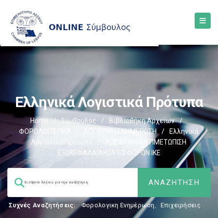
Ελληνικά Λογιστικά Πρότυπα
Home
/
Σύμβουλος
/
Βιβλιοθήκη Αρχείων
/
ΦΟΡΟΛΟΓΙΣΤΙΚΑ
/
ΛΟΓΙΣΤΙΚΗ ΕΝΗΜΕΡΩΣΗ
/
Ελληνικά
Λογιστικά Πρότυπα
/
ΛΟΓΙΣΤΙΚΗ ΑΝΤΙΜΕΤΩΠΙΣΗ
ΕΞΩΚΕΦΑΛΑΙΑΚΩΝ ΕΙΣΦΟΡΩΝ ΙΚΕ
Συχνές Αναζητήσεις:
Φορολογικη Ενημέρωση
,
Επιχειρήσεις