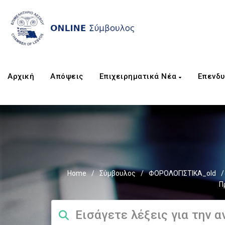
Αρχική
Απόψεις
Επιχειρηματικά Νέα
Επενδυ
Home
/
Σύμβουλος
/
ΦΟΡΟΛΟΓΙΣΤΙΚΑ_old
/
Π