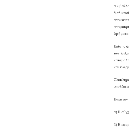
συμβάλλο
διαδικασ
αποκατασ
απομακρύ
ζητήματα
Επίσης ζ
των ληξι
καταβολή
και εναρμ
Ολοκληρώ
υποθέσεων
Παράγοντ
α) Η σύγ
β) Η εφα