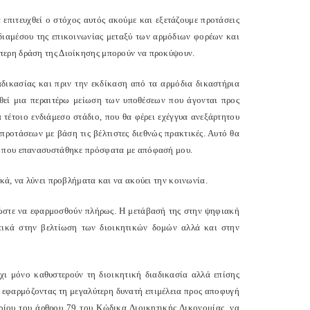
επιτευχθεί ο στόχος αυτός ακούμε και εξετάζουμε προτάσεις
ς διαμέσου της επικοινωνίας μεταξύ των αρμόδιων φορέων και
τερη δράση της Διοίκησης μπορούν να προκύψουν.
αδικασίας και πριν την εκδίκαση από τα αρμόδια δικαστήρια
χθεί μια περαιτέρω μείωση των υποθέσεων που άγονται προς
 τέτοιο ενδιάμεσο στάδιο, που θα φέρει εχέγγυα ανεξάρτητου
προτάσεων με βάση τις βέλτιστες διεθνώς πρακτικές. Αυτό θα
Ε που επανασυστάθηκε πρόσφατα με απόφασή μου.
κά, να λύνει προβλήματα και να ακούει την κοινωνία.
 ώστε να εφαρμοσθούν πλήρως. Η μετάβασή της στην ψηφιακή
ιστικά στην βελτίωση των διοικητικών δομών αλλά και στην
χι μόνο καθυστερούν τη διοικητική διαδικασία αλλά επίσης
 εφαρμόζοντας τη μεγαλύτερη δυνατή επιμέλεια προς αποφυγή
ρίου του άρθρου 79 του Κώδικα Διοικητικής Δικονομίας, να