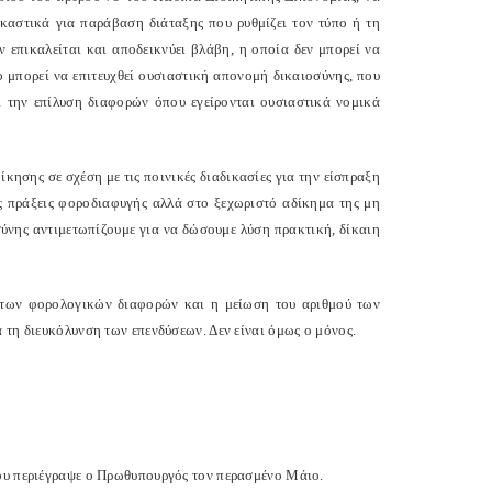
καστικά για παράβαση διάταξης που ρυθμίζει τον τύπο ή τη
 επικαλείται και αποδεικνύει βλάβη, η οποία δεν μπορεί να
 μπορεί να επιτευχθεί ουσιαστική απονομή δικαιοσύνης, που
ι την επίλυση διαφορών όπου εγείρονται ουσιαστικά νομικά
ησης σε σχέση με τις ποινικές διαδικασίες για την είσπραξη
 πράξεις φοροδιαφυγής αλλά στο ξεχωριστό αδίκημα της μη
ύνης αντιμετωπίζουμε για να δώσουμε λύση πρακτική, δίκαιη
 των φορολογικών διαφορών και η μείωση του αριθμού των
 τη διευκόλυνση των επενδύσεων. Δεν είναι όμως ο μόνος.
που περιέγραψε ο Πρωθυπουργός τον περασμένο Μάιο.