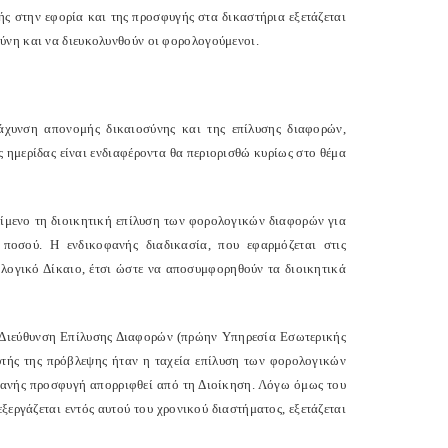
ής στην εφορία και της προσφυγής στα δικαστήρια εξετάζεται
ύνη και να διευκολυνθούν οι φορολογούμενοι.
χυνση απονομής δικαιοσύνης και της επίλυσης διαφορών,
ς ημερίδας είναι ενδιαφέροντα θα περιορισθώ κυρίως στο θέμα
είμενο τη διοικητική επίλυση των φορολογικών διαφορών για
ποσού. Η ενδικοφανής διαδικασία, που εφαρμόζεται στις
ολογικό Δίκαιο, έτσι ώστε να αποσυμφορηθούν τα διοικητικά
 Διεύθυνση Επίλυσης Διαφορών (πρώην Υπηρεσία Εσωτερικής
υτής της πρόβλεψης ήταν η ταχεία επίλυση των φορολογικών
φανής προσφυγή απορριφθεί από τη Διοίκηση. Λόγω όμως του
εργάζεται εντός αυτού του χρονικού διαστήματος, εξετάζεται