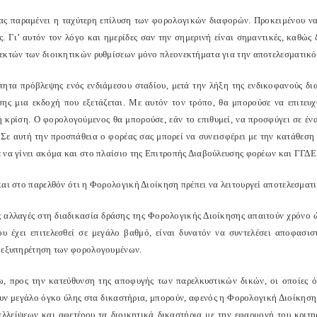
ας παραμένει η ταχύτερη επίλυση των φορολογικών διαφορών. Προκειμένου να 
ς. Γι’ αυτόν τον λόγο και ημερίδες σαν την σημερινή είναι σημαντικές, καθώ
εκτών των διοικητικών ρυθμίσεων μόνο πλεονεκτήματα για την αποτελεσματικό
τητα πρόβλεψης ενός ενδιάμεσου σταδίου, μετά την λήξη της ενδικοφανούς δι
ίσης μια εκδοχή που εξετάζεται. Με αυτόν τον τρόπο, θα μπορούσε να επιτευ
ή κρίση. Ο φορολογούμενος θα μπορούσε, εάν το επιθυμεί, να προσφύγει σε ένα
 Σε αυτή την προσπάθεια ο φορέας σας μπορεί να συνεισφέρει με την κατάθεση 
 να γίνει ακόμα και στο πλαίσιο της Επιτροπής Διαβούλευσης φορέων και ΓΓΔ
αι στο παρελθόν ότι η Φορολογική Διοίκηση πρέπει να λειτουργεί αποτελεσματι
ές αλλαγές στη διαδικασία δράσης της Φορολογικής Διοίκησης απαιτούν χρόνο
ου έχει επιτελεσθεί σε μεγάλο βαθμό, είναι δυνατόν να συντελέσει αποφασ
 εξυπηρέτηση των φορολογουμένων.
ω, προς την κατεύθυνση της αποφυγής των παρελκυστικών δικών, οι οποίες ό
υν μεγάλο όγκο ύλης στα δικαστήρια, μπορούν, αφενός η Φορολογική Διοίκηση
ελλείψεων και αφετέρου τα διοικητικά δικαστήρια με την εφαρμογή του κριτη