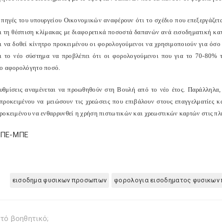
 πηγές του υπουργείου Οικονομικών αναφέρουν ότι το σχέδιο που επεξεργάζ
ι τη θέσπιση κλίμακας με διαφορετικά ποσοστά δαπανών ανά εισοδηματική κατ
αι να δοθεί κίνητρο προκειμένου οι φορολογούμενοι να χρησιμοποιούν για όσο τ
αι το νέο σύστημα να προβλέπει ότι οι φορολογούμενοι που για το 70-80% 
ο αφορολόγητο ποσό.
ρυθμίσεις αναμένεται να προωθηθούν στη Βουλή από το νέο έτος. Παράλληλα,
 προκειμένου να μειώσουν τις χρεώσεις που επιβάλουν στους επαγγελματίες 
ροκειμένου να ενθαρρυνθεί η χρήση πιστωτικών και χρεωστικών καρτών στις πλ
ΑΠΕ-ΜΠΕ
εισοδημα φυσικων προσωπων
φορολογια εισοδηματος φυσικω
τό βοηθητικό;