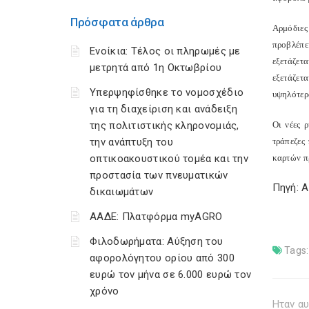
Πρόσφατα άρθρα
Αρμόδιες
προβλέπε
Ενοίκια: Τέλος οι πληρωμές με
εξετάζετ
μετρητά από 1η Οκτωβρίου
εξετάζετ
Υπερψηφίσθηκε το νομοσχέδιο
υψηλότερ
για τη διαχείριση και ανάδειξη
της πολιτιστικής κληρονομιάς,
Οι νέες 
την ανάπτυξη του
τράπεζες
οπτικοακουστικού τομέα και την
καρτών π
προστασία των πνευματικών
Πηγή: 
δικαιωμάτων
ΑΑΔΕ: Πλατφόρμα myAGRO
Φιλοδωρήματα: Αύξηση του
Tags:
αφορολόγητου ορίου από 300
ευρώ τον μήνα σε 6.000 ευρώ τον
χρόνο
Ηταν αυ