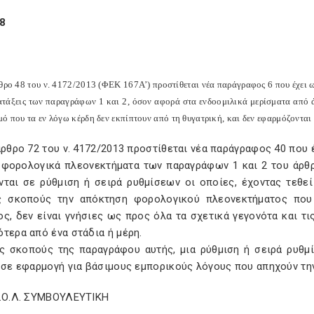
8
ρθρο 48 του ν. 4172/2013 (ΦΕΚ 167Α’) προστίθεται νέα παράγραφος 6 που έχει ω
ιατάξεις των παραγράφων 1 και 2, όσον αφορά στα ενδοομιλικά μερίσματα από 
ό που τα εν λόγω κέρδη δεν εκπίπτουν από τη θυγατρική, και δεν εφαρμόζονται
άρθρο 72 του ν. 4172/2013 προστίθεται νέα παράγραφος 40 που 
α φορολογικά πλεονεκτήματα των παραγράφων 1 και 2 του άρθ
νται σε ρύθμιση ή σειρά ρυθμίσεων οι οποίες, έχοντας τεθε
ς σκοπούς την απόκτηση φορολογικού πλεονεκτήματος που
ς, δεν είναι γνήσιες ως προς όλα τα σχετικά γεγονότα και τι
τερα από ένα στάδια ή μέρη.
υς σκοπούς της παραγράφου αυτής, μια ρύθμιση ή σειρά ρυθμ
 σε εφαρμογή για βάσιμους εμπορικούς λόγους που απηχούν την
Σ.Ο.Λ. ΣΥΜΒΟΥΛΕΥΤΙΚΗ