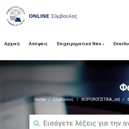
Αρχική
Απόψεις
Επιχειρηματικά Νέα
Επενδυ
Φ
Home
/
Σύμβουλος
/
ΦΟΡΟΛΟΓΙΣΤΙΚΑ_old
/