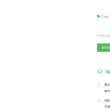
Tags:
Ηταν αυ
Να
Σ
Άνο
φυ
ΠΡ
ΤΟ