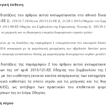
ογική έκθεση
 διατάξεις του άρθρου αυτού ενσωματώνεται στο εθνικό δίκα
/ΕΕ (
L
. 219/25.7.2014) και 2015/121/ΕΕ (
L
. 21/28.1.2015) Οδηγιών του Συμ
ιθ. 2011/96/ΕΕ Οδηγίας του Συμβουλίου της Ευρωπαϊκής ‘Ενωσης (
L
. 345/29.1
α τις μητρικές και τις θυγατρικές εταιρείες διαφορετικών κρατών μελών.
μένα, με τις διατάξεις της παραγράφου 1 ενσωματώνεται στο εσωτερικό δίκαι
2014 αναφορικά με τη φορολογική μεταχείριση των υβριδικών δανείων μετα
ν αποφυγή καταστάσεων διπλής μη φορολόγησης διανεμόμενων κερδών μεταξύ 
 διατάξεις της παραγράφου 2 του άρθρου αυτού ενσωματώνε
εων της υπ’ αριθ. 2015/121/ΕΕ Οδηγίας του Συμβουλίου της
 με την υιοθέτηση γενικού κανόνα απαγόρευσης των καταχρήσε
γικό καθεστώς το οποίο ισχύει για τις μητρικές και τις θυ
96/ΕΕ), ως αντίβαρο των πρακτικών του επιθετικού φο
ήσεων της εν λόγω Οδηγίας.
η νόμου