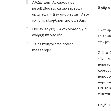
ΑΑΔΕ: Ξεμπλοκάρουν οι
Άρθρο 
μεταβιβάσεις κατασχεμένων
ακινήτων – Δεν απαιτείται πλέον
πλήρης εξόφληση της οφειλής
Πόθεν έσχες – Ανακοίνωση για
1. Στο ά
έναρξη υποβολής
«6. Οι δ
στον βαθμ
Σε λειτουργία το gov.gr
messenger
2. Στο 
«40. Τ
παρέχο
κύριου
παρόντο
περισσό
Για το
τίθεται
Πηγή: 