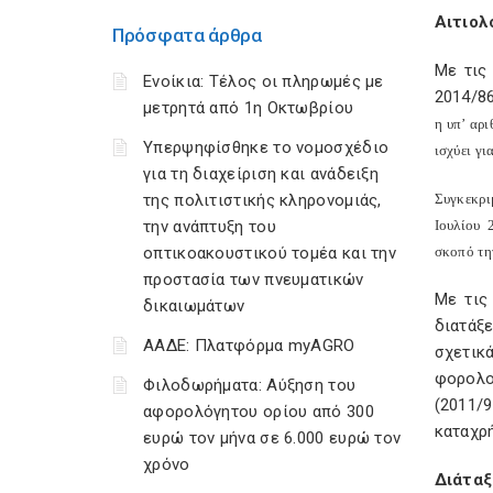
Αιτιολ
Πρόσφατα άρθρα
Με τις
Ενοίκια: Τέλος οι πληρωμές με
2014/86
μετρητά από 1η Οκτωβρίου
η υπ’ αρ
Υπερψηφίσθηκε το νομοσχέδιο
ισχύει γι
για τη διαχείριση και ανάδειξη
της πολιτιστικής κληρονομιάς,
Συγκεκρι
την ανάπτυξη του
Ιουλίου 
οπτικοακουστικού τομέα και την
σκοπό τη
προστασία των πνευματικών
Με τις
δικαιωμάτων
διατάξ
ΑΑΔΕ: Πλατφόρμα myAGRO
σχετικά
φορολο
Φιλοδωρήματα: Αύξηση του
(2011/
αφορολόγητου ορίου από 300
καταχρ
ευρώ τον μήνα σε 6.000 ευρώ τον
χρόνο
Διάταξ