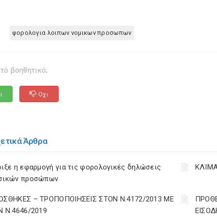
φορολογια λοιπων νομικων προσωπων
τό βοηθητικό;
ι
Οχι
χετικά Άρθρα
ιξε η εφαρμογή για τις φορολογικές δηλώσεις
ΚΛΙΜΑ
σικών προσώπων
ΟΣΘΗΚΕΣ – ΤΡΟΠΟΠΟΙΗΣΕΙΣ ΣΤΟΝ Ν.4172/2013 ΜΕ
ΠΡΟΘΕ
Ν Ν.4646/2019
ΕΙΣΟΔ