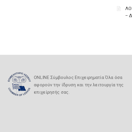
ΛΟ
– 
ONLINE Σύμβουλος Επιχειρηματία Όλα όσα
αφορούν την ίδρυση και την λειτουργία της
επιχείρησής σας.