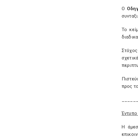
Ο
Οδη
συνταξ
Το κεί
διαδικα
Στόχος
σχετικ
περιπτ
Πιστεύ
προς τ
_____
Έντυπο
Η άμεσ
επικοι