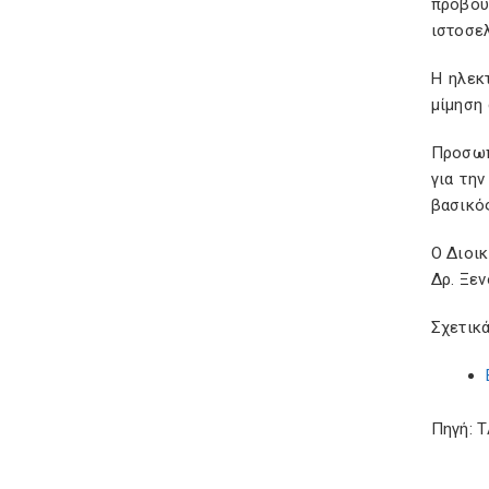
προβού
ιστοσελ
Η ηλεκ
μίμηση
Προσωπ
για τη
βασικό
Ο Διοι
Δρ. Ξε
Σχετικά
Πηγή: 