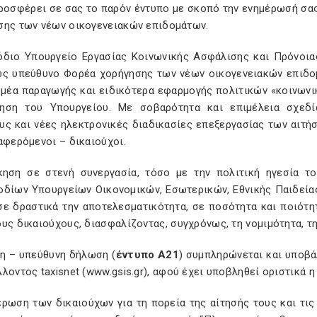
ροσφέρει σε σας το παρόν έντυπο με σκοπό την ενημέρωσή σας,
σης των νέων οικογενειακών επιδομάτων.
όδιο Υπουργείο Εργασίας Κοινωνικής Ασφάλισης και Πρόνοια
ως υπεύθυνο Φορέα χορήγησης των νέων οικογενειακών επιδο
ομέα παραγωγής και ειδικότερα εφαρμογής πολιτικών «κοινωνι
ηση του Υπουργείου. Με σοβαρότητα και επιμέλεια σχεδί
υς και νέες ηλεκτρονικές διαδικασίες επεξεργασίας των αιτ
αφερόμενοι – δικαιούχοι.
κηση σε στενή συνεργασία, τόσο με την πολιτική ηγεσία τ
οδίων Υπουργείων Οικονομικών, Εσωτερικών, Εθνικής Παιδεία
σε δραστικά την αποτελεσματικότητα, σε ποσότητα και ποιότ
υς δικαιούχους, διασφαλίζοντας, συγχρόνως, τη νομιμότητα, τ
ση – υπεύθυνη δήλωση (
έντυπο Α21
) συμπληρώνεται και υποβά
λοντος taxisnet (www.gsis.gr), αφού έχει υποβληθεί οριστικά 
έρωση των δικαιούχων για τη πορεία της αίτησής τους και τις