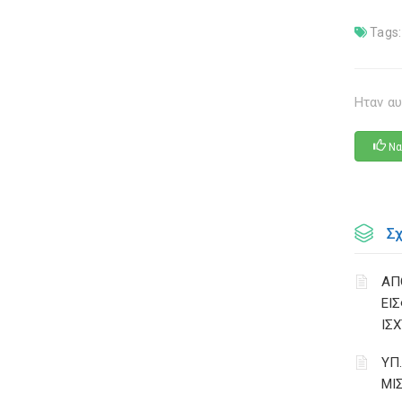
Tags:
Ηταν αυ
Να
Σ
ΑΠ
ΕΙ
ΙΣΧ
ΥΠ
ΜΙ