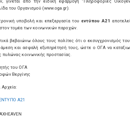
ν, γίνεται από την ειδική εφαρμογή “Πληροφορίες Οικογε
ίδα του Οργανισμού (www.oga.gr).
τρονική υποβολή και επεξεργασία του
εντύπου Α21
αποτελεί
 στον τομέα των κοινωνικών παροχών.
ικά βεβαιώνω όλους τους πολίτες ότι ο εκσυγχρονισμός του 
ν άμεση και ασφαλή εξυπηρέτησή τους, ώστε ο ΟΓΑ να καταξιω
ς πυλώνας κοινωνικής προστασίας.
κητής του ΟΓΑ
νοφών Βεργίνης
 Αρχεία:
ΕΝΤΥΠΟ Α21
TAXHEAVEN