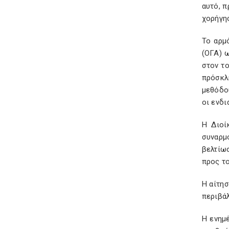
αυτό, π
χορήγη
Το αρμ
(ΟΓΑ) 
στον τ
πρόσκλ
μεθόδο
οι ενδι
Η Διοί
συναρμ
βελτίω
προς το
Η αίτη
περιβάλ
Η ενημ