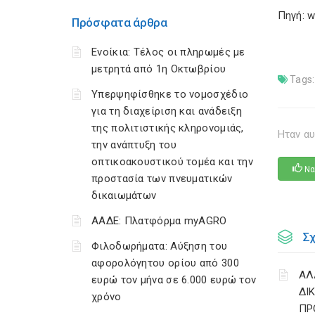
Πηγή: w
Πρόσφατα άρθρα
Ενοίκια: Τέλος οι πληρωμές με
μετρητά από 1η Οκτωβρίου
Tags:
Υπερψηφίσθηκε το νομοσχέδιο
για τη διαχείριση και ανάδειξη
της πολιτιστικής κληρονομιάς,
Ηταν αυ
την ανάπτυξη του
οπτικοακουστικού τομέα και την
Να
προστασία των πνευματικών
δικαιωμάτων
ΑΑΔΕ: Πλατφόρμα myAGRO
Σ
Φιλοδωρήματα: Αύξηση του
αφορολόγητου ορίου από 300
ΑΛ
ευρώ τον μήνα σε 6.000 ευρώ τον
ΔΙ
χρόνο
ΠΡ