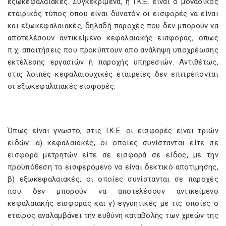
εξωκεφαλαιακές. Συγκεκριμένα, η Ι.Κ.Ε. είναι ο μοναδικός
εταιρικός τύπος όπου είναι δυνατόν οι εισφορές να είναι
και εξωκεφαλαιακές, δηλαδή παροχές που δεν μπορούν να
αποτελέσουν αντικείμενο κεφαλαιακής εισφοράς, όπως
π.χ. απαιτήσεις που προκύπτουν από ανάληψη υποχρέωσης
εκτέλεσης εργασιών ή παροχής υπηρεσιών. Αντιθέτως,
στις λοιπές κεφαλαιουχικές εταιρείες δεν επιτρέπονται
οι εξωκεφαλαιακές εισφορές.
Όπως είναι γνωστό, στις Ι.Κ.Ε. οι εισφορές είναι τριών
ειδών: α) κεφαλαιακές, οι οποίες συνίστανται είτε σε
εισφορά μετρητών είτε σε εισφορά σε είδος, με την
προϋπόθεση το εισφερόμενο να είναι δεκτικό αποτίμησης,
β) εξωκεφαλαιακές, οι οποίες συνίστανται σε παροχές
που δεν μπορούν να αποτελέσουν αντικείμενο
κεφαλαιακής εισφοράς και γ) εγγυητικές με τις οποίες ο
εταίρος αναλαμβάνει την ευθύνη καταβολής των χρεών της