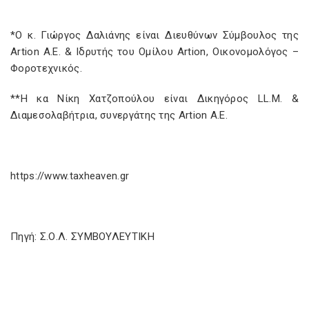
*O κ. Γιώργος Δαλιάνης είναι Διευθύνων Σύμβουλος της
Artion Α.Ε. & Ιδρυτής του Ομίλου Artion, Οικονομολόγος –
Φοροτεχνικός.
**H κα Νίκη Χατζοπούλου είναι Δικηγόρος LL.M. &
Διαμεσολαβήτρια, συνεργάτης της Artion Α.Ε.
https://www.taxheaven.gr
Πηγή: Σ.Ο.Λ. ΣΥΜΒΟΥΛΕΥΤΙΚΗ