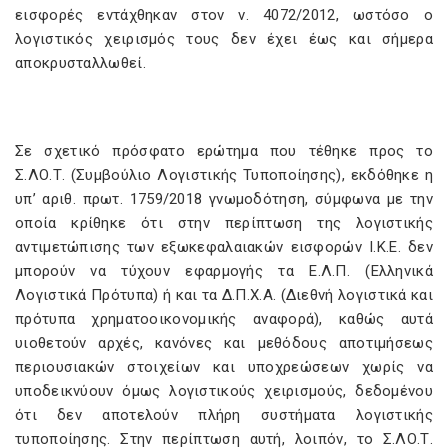
εισφορές εντάχθηκαν στον ν. 4072/2012, ωστόσο ο
λογιστικός χειρισμός τους δεν έχει έως και σήμερα
αποκρυσταλλωθεί.
Σε σχετικό πρόσφατο ερώτημα που τέθηκε προς το
Σ.ΛΟ.Τ. (Συμβούλιο Λογιστικής Τυποποίησης), εκδόθηκε η
υπ’ αριθ. πρωτ. 1759/2018 γνωμοδότηση, σύμφωνα με την
οποία κρίθηκε ότι στην περίπτωση της λογιστικής
αντιμετώπισης των εξωκεφαλαιακών εισφορών Ι.Κ.Ε. δεν
μπορούν να τύχουν εφαρμογής τα Ε.Λ.Π. (Ελληνικά
Λογιστικά Πρότυπα) ή και τα Δ.Π.Χ.Α. (Διεθνή λογιστικά και
πρότυπα χρηματοοικονομικής αναφορά), καθώς αυτά
υιοθετούν αρχές, κανόνες και μεθόδους αποτιμήσεως
περιουσιακών στοιχείων και υποχρεώσεων χωρίς να
υποδεικνύουν όμως λογιστικούς χειρισμούς, δεδομένου
ότι δεν αποτελούν πλήρη συστήματα λογιστικής
τυποποίησης. Στην περίπτωση αυτή, λοιπόν, το Σ.ΛΟ.Τ.