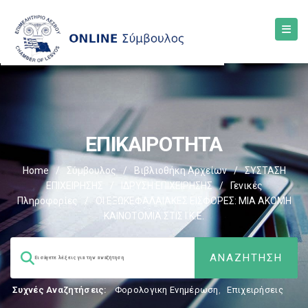
ΕΠΙΚΑΙΡΟΤΗΤΑ
Home
/
Σύμβουλος
/
Βιβλιοθήκη Αρχείων
/
ΣΥΣΤΑΣΗ
ΕΠΙΧΕΙΡΗΣΗΣ
/
ΙΔΡΥΣΗ ΕΠΙΧΕΙΡΗΣΗΣ
/
Γενικές
Πληροφορίες
/
ΟΙ ΕΞΩΚΕΦΑΛΑΙΑΚΕΣ ΕΙΣΦΟΡΕΣ: ΜΙΑ ΑΚΟΜΗ
ΚΑΙΝΟΤΟΜΙΑ ΣΤΙΣ Ι.Κ.Ε.
Συχνές Αναζητήσεις:
Φορολογικη Ενημέρωση
,
Επιχειρήσεις