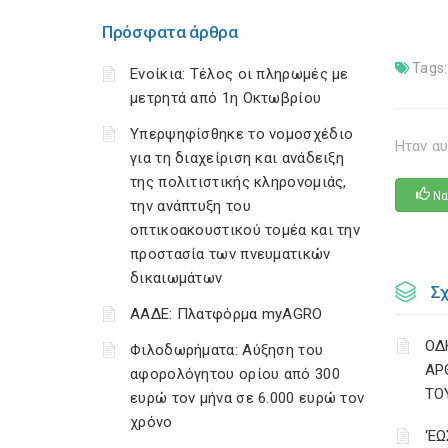
Πρόσφατα άρθρα
Tags:
Ενοίκια: Τέλος οι πληρωμές με
μετρητά από 1η Οκτωβρίου
Υπερψηφίσθηκε το νομοσχέδιο
Ηταν αυ
για τη διαχείριση και ανάδειξη
της πολιτιστικής κληρονομιάς,
Να
την ανάπτυξη του
οπτικοακουστικού τομέα και την
προστασία των πνευματικών
δικαιωμάτων
Σ
ΑΑΔΕ: Πλατφόρμα myAGRO
ΟΔ
Φιλοδωρήματα: Αύξηση του
ΑΡ
αφορολόγητου ορίου από 300
ΤΟ
ευρώ τον μήνα σε 6.000 ευρώ τον
χρόνο
‘Ε