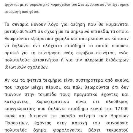
έρχονται µε το φορολογικό νοµοσχέδιο του Σεπτεµβρίου που θα έχει όµως
εφαρµογή από φέτος.
Τα σενάρια κάνουν λόγο για αύξηση που θα κυµαίνεται
µεταξύ 30%50% σε σχέση µε τα σηµερινά επίπεδα, τα οποία
θεωρούνται εξαιρετικά χαµηλά και επιτρέπουν σε κάποιον
να δηλώνει ένα ελάχιστο εισόδηµα το οποίο επαρκεί
οριακά για τη συντήρηση ενός ακριβού ακινήτου, ενός
πολυτελούς αυτοκινήτου ή για την πληρωµή διδάκτρων
ιδιωτικών σχολείων.
Αν και τα φετινά τεκµήρια είναι αυστηρότερα από εκείνα
που ίσχυαν µέχρι πέρυσι, και πάλι θεωρούνται ότι δεν
πιάνουν στην τσιµπίδα τους πραγµατικά έχοντες και
κατέχοντες. Χαρακτηριστικό είναι ότι ελεύθερος
επαγγελµατίας που δηλώνει εισόδηµα κοντά στα 12.000
ευρώ και διαµένει σε ακριβό ακίνητο των Βορείων
Προαστίων, έχοντας στην κατοχή του καινούργιο
πολυτελές όχηµα, φορολογείται βάσει τεκµαρτού