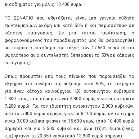
εισοδήµατος για µόλις 13.400 ευρώ.
ΤΟ ΣΕΝΑΡΙΟ που εξετάζεται είναι µια γενναία αύξηση
τωντεκµηρίων, ακόµη και κατά 50% ή και περισσότερο σε
κάποιες κατηγορίες. Σε µια τέτοια περίπτωση, ο
φορολογούµενος του παραδείγµατός µας θα φορολογηθεί
µε τεκµαρτό εισόδηµα της τάξης των 17.660 ευρώ (ή και
υψηλότερο αν ο συντελεστής ξεπεράσει το 50%σε κάποιες
κατηγορίες).
Οπως προκύπτει από τους πίνακες που παρουσιάζει το
«Χρήµα» στο σενάριο της αύξησης κατά 50%, το τεκµήριο
για έναν κάτοχο καινούργιου Ι.Χ. αυτοκινήτου κυβισµού
1.800 κ.εκ., που σήµερα είναι 4.800 ευρώ, γίνεται αυτόµατα
7.200 ευρώ. Για τον ιδιοκτήτη αυτοκινήτου 2.000 κυβικών,
από τα 5.400 ευρώ σήµερα γίνεται 8.100 ευρώ, αν το όχηµα
είναι 3.000 κυβικά φτάνει τα 15.600 ευρώ (από 10.400 ευρώ
σήµερα) και για 3.500 κυβικά και άνω (τζιπ, λιµουζίνες,
κ.ά.) φτάνει τα 20.850 ευρώ (από 13.900 ευρώ σήµερα).