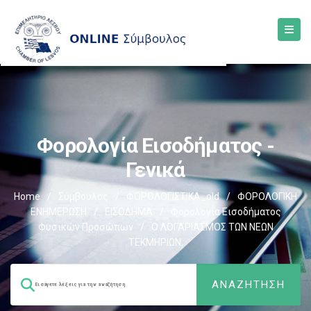
Φορολογία Εισοδήματος -
Γενικά
Home
/
Σύμβουλος
/
ΦΟΡΟΛΟΓΙΣΤΙΚΑ_old
/
ΦΟΡΟΛΟΓΙΚΗ
ΕΝΗΜΕΡΩΣΗ
/
ΕΙΣΟΔΗΜΑ
/
Φορολογία Εισοδήματος
Φυσικών Προσώπων
/
Ο ΛΟΓΑΡΙΑΣMΟΣ ΤΩΝ ΝΕΩΝ
ΤΕΚMΗΡΙΩΝ.