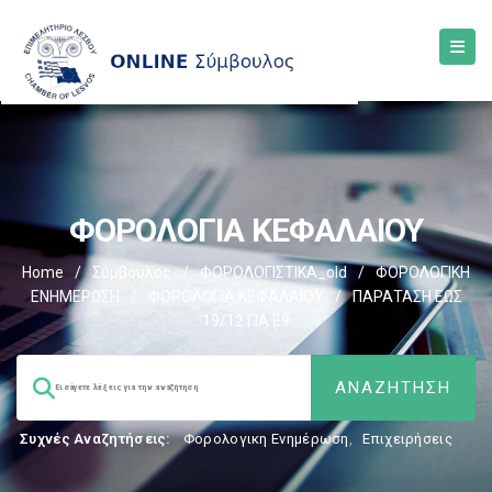
ΦΟΡΟΛΟΓΙΑ ΚΕΦΑΛΑΙΟΥ
Home
/
Σύμβουλος
/
ΦΟΡΟΛΟΓΙΣΤΙΚΑ_old
/
ΦΟΡΟΛΟΓΙΚΗ
ΕΝΗΜΕΡΩΣΗ
/
ΦΟΡΟΛΟΓΙΑ ΚΕΦΑΛΑΙΟΥ
/
ΠΑΡΑΤΑΣΗ ΕΩΣ
19/12 ΓΙΑ Ε9
Συχνές Αναζητήσεις:
Φορολογικη Ενημέρωση
,
Επιχειρήσεις