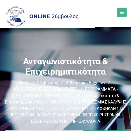
Ανταγωνιστικότητα &
Επιχειρηματικότητα
Home
/
Σύμβουλος
/
Βιβλιοθήκη Αρχείων
/
ΧΡΗΜΑΤΟΔΟΤΗΣΕΙΣ-ΕΠΙΔΟΤΗΣΕΙΣ
/
ΠΡΟΓΡΑΜΜΑΤΑ -
ΠΡΩΤΟΒΟΥΛΙΕΣ
/
ΕΣΠΑ - ΠΕΠ
/
Ανταγωνιστικότητα &
Επιχειρηματικότητα
/
ΠΑΡΑΤΑΣΗ ΤΗΣ ΠΡΟΘΕΣΜΙΑΣ ΚΑΛΥΨΗΣ
ΠΡΟΫΠΟΘΕΣΕΩΝ ΓΙΑ ΤΟΥΣ ΕΠΕΝΔΥΤΕΣ ΠΟΥ ΕΝΤΑΧΘΗΚΑΝ ΣΤΟ
ΠΡΟΓΡΑΜΜΑ ΕΝΙΣΧΥΣΗΣ ΜΙΚΡΟΜΕΣΑΙΩΝ ΕΠΙΧΕΙΡΗΣΕΩΝ ΚΑΙ
ΕΙΔΙΚΗ ΡΥΘΜΙΣΗ ΓΙΑ ΤΗΝ ΚΕΦΑΛΟΝΙΑ