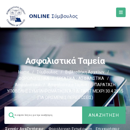
Ασφαλιστικά Ταμεία
Home
/
Σύμβουλος
/
Βιβλιοθήκη Αρχείων
/
ΦΟΡΟΛΟΓΙΣΤΙΚΑ
/
ΕΡΓΑΤΙΚΑ - ΑΣΦΑΛΙΣΤΙΚΑ
/
Ασφαλιστικά
/
Ασφαλιστικά Ταμεία
/
ΠΑΡΑΤΑΣΗ
ΥΠΟΒΟΛΗΣ ΣΥΜΠΛΗΡΩΜΑΤΙΚΩΝ Α.Π.Δ. ΤΑΠΙΤ ΜΕΧΡΙ 30.4.2015
(ΓΙΑ ΟΡΙΣΜΕΝΕΣ ΠΕΡΙΠΤΩΣΕΙΣ)
Συχνές Αναζητήσεις:
Φορολογικη Ενημέρωση
,
Επιχειρήσεις