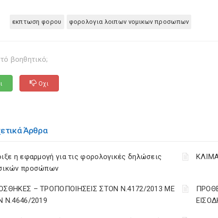
εκπτωση φορου
φορολογια λοιπων νομικων προσωπων
τό βοηθητικό;
ι
Οχι
χετικά Άρθρα
ιξε η εφαρμογή για τις φορολογικές δηλώσεις
ΚΛΙΜΑ
σικών προσώπων
ΟΣΘΗΚΕΣ – ΤΡΟΠΟΠΟΙΗΣΕΙΣ ΣΤΟΝ Ν.4172/2013 ΜΕ
ΠΡΟΘΕ
Ν Ν.4646/2019
ΕΙΣΟΔ