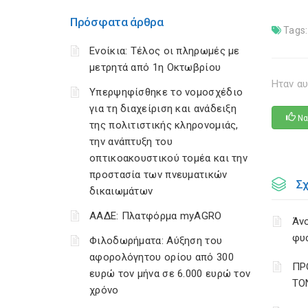
Πρόσφατα άρθρα
Tags:
Ενοίκια: Τέλος οι πληρωμές με
μετρητά από 1η Οκτωβρίου
Ηταν αυ
Υπερψηφίσθηκε το νομοσχέδιο
για τη διαχείριση και ανάδειξη
Να
της πολιτιστικής κληρονομιάς,
την ανάπτυξη του
οπτικοακουστικού τομέα και την
προστασία των πνευματικών
Σ
δικαιωμάτων
ΑΑΔΕ: Πλατφόρμα myAGRO
Άνο
φυ
Φιλοδωρήματα: Αύξηση του
αφορολόγητου ορίου από 300
ΠΡ
ευρώ τον μήνα σε 6.000 ευρώ τον
ΤΟ
χρόνο