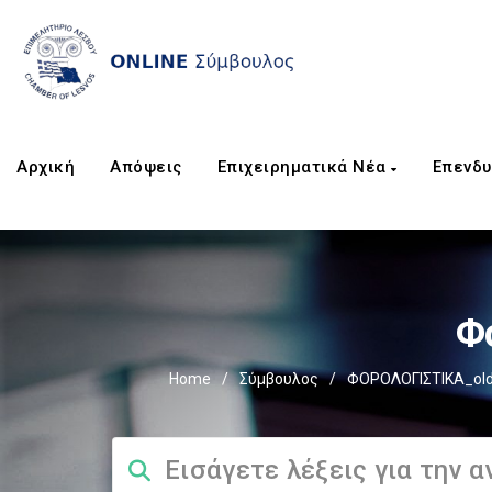
Αρχική
Απόψεις
Επιχειρηματικά Νέα
Επενδυ
Φ
Home
/
Σύμβουλος
/
ΦΟΡΟΛΟΓΙΣΤΙΚΑ_ol