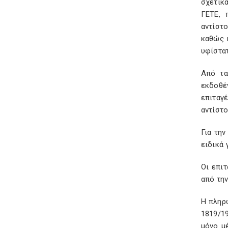
σχετικ
ΓΕΤΕ, 
αντίστο
καθώς 
υφίστατ
Από τα
εκδοθέ
επιταγ
αντίστο
Για τη
ειδικά 
Οι επιτ
από την
Η πληρω
1819/1
μόνο μ