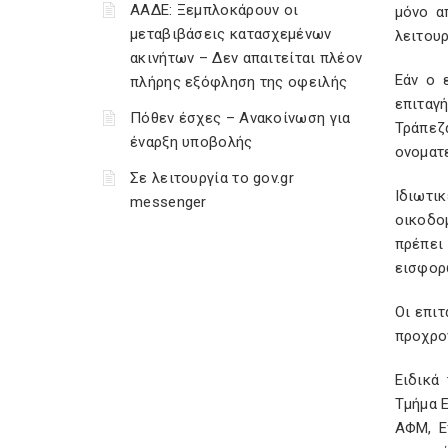
ΑΑΔΕ: Ξεμπλοκάρουν οι
μόνο α
μεταβιβάσεις κατασχεμένων
λειτουρ
ακινήτων – Δεν απαιτείται πλέον
Εάν ο ε
πλήρης εξόφληση της οφειλής
επιταγή
Πόθεν έσχες – Ανακοίνωση για
Τράπεζ
έναρξη υποβολής
ονοματ
Σε λειτουργία το gov.gr
Ιδιωτικ
messenger
οικοδομ
πρέπει
εισφορ
Οι επιτ
προχρον
Ειδικά
Τμήμα 
ΑΦΜ, Ε