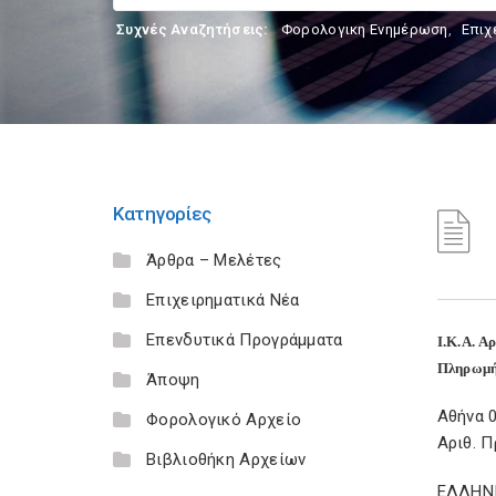
Συχνές Αναζητήσεις:
Φορολογικη Ενημέρωση
,
Επιχ
Κατηγορίες
Άρθρα – Μελέτες
Επιχειρηματικά Νέα
Επενδυτικά Προγράμματα
Ι.Κ.Α. Α
Πληρωμή 
Άποψη
Αθήνα 0
Φορολογικό Αρχείο
Αριθ. Π
Βιβλιοθήκη Αρχείων
ΕΛΛΗΝ