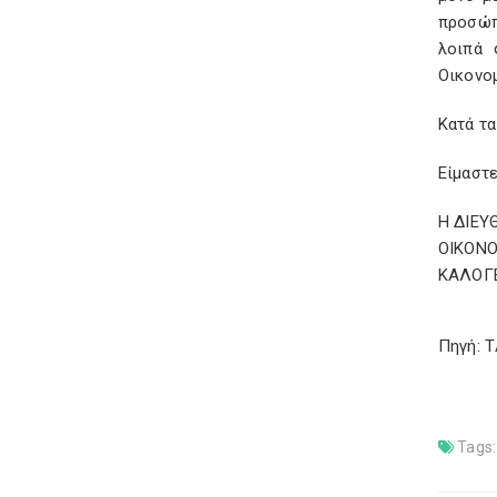
προσώπ
λοιπά 
Οικονο
Κατά τα
Είμαστε
Η ΔΙΕΥ
ΟΙΚΟΝ
ΚΑΛΟΓΕ
Πηγή: 
Tags: