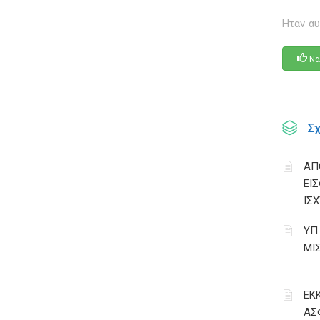
Ηταν αυ
Να
Σ
ΑΠ
ΕΙ
ΙΣΧ
ΥΠ
ΜΙ
ΕΚ
ΑΣ