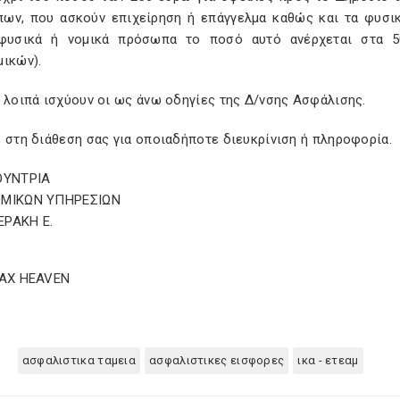
ων, που ασκούν επιχείρηση ή επάγγελμα καθώς και τα φυσι
φυσικά ή νομικά πρόσωπα το ποσό αυτό ανέρχεται στα 50
μικών).
 λοιπά ισχύουν οι ως άνω οδηγίες της Δ/νσης Ασφάλισης.
 στη διάθεση σας για οποιαδήποτε διευκρίνιση ή πληροφορία.
ΘΥΝΤΡΙΑ
ΟΜΙΚΩΝ ΥΠΗΡΕΣΙΩΝ
ΡΑΚΗ Ε.
TAX HEAVEN
ασφαλιστικα ταμεια
ασφαλιστικες εισφορες
ικα - ετεαμ