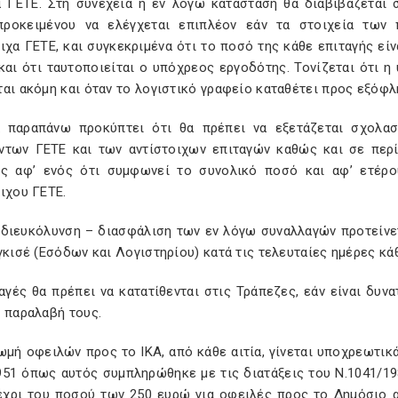
ά ΓΕΤΕ. Στη συνέχεια η εν λόγω κατάσταση θα διαβιβάζεται 
προκειμένου να ελέγχεται επιπλέον εάν τα στοιχεία των
ιχα ΓΕΤΕ, και συγκεκριμένα ότι το ποσό της κάθε επιταγής εί
και ότι ταυτοποιείται ο υπόχρεος εργοδότης. Τονίζεται ότι 
αι ακόμη και όταν το λογιστικό γραφείο καταθέτει προς εξόφλ
 παραπάνω προκύπτει ότι θα πρέπει να εξετάζεται σχολασ
ντων ΓΕΤΕ και των αντίστοιχων επιταγών καθώς και σε περ
ές αφ’ ενός ότι συμφωνεί το συνολικό ποσό και αφ’ ετέρου
ιχου ΓΕΤΕ.
ν διευκόλυνση – διασφάλιση των εν λόγω συναλλαγών προτείνετ
γκισέ (Εσόδων και Λογιστηρίου) κατά τις τελευταίες ημέρες κά
αγές θα πρέπει να κατατίθενται στις Τράπεζες, εάν είναι δυν
 παραλαβή τους.
μή οφειλών προς το ΙΚΑ, από κάθε αιτία, γίνεται υποχρεωτικά
951 όπως αυτός συμπληρώθηκε με τις διατάξεις του Ν.1041/1
έχρι του ποσού των 250 ευρώ για οφειλές προς το Δημόσιο α