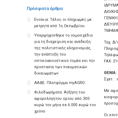
ΙΔΡΥΜΑ
Πρόσφατα άρθρα
ΔΙΟΙΚΗ
ΓΕΝΙΚΗ
Ενοίκια: Τέλος οι πληρωμές με
ΔΙΕΥΘΥ
μετρητά από 1η Οκτωβρίου
ΤΜΗΜΑ:
Υπερψηφίσθηκε το νομοσχέδιο
για τη διαχείριση και ανάδειξη
Ταχ. Δ/
της πολιτιστικής κληρονομιάς,
Πληροφ
την ανάπτυξη του
Τηλέφω
οπτικοακουστικού τομέα και την
FAX: 21
προστασία των πνευματικών
ΘΕΜΑ: 
δικαιωμάτων
Σχετ. :
ΑΑΔΕ: Πλατφόρμα myAGRO
Με αφο
Φιλοδωρήματα: Αύξηση του
εισφορ
αφορολόγητου ορίου από 300
προσοχή
ευρώ τον μήνα σε 6.000 ευρώ τον
χρόνο
Οι επιτ