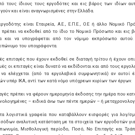
πό τους ίδιους τους εργοδότες και εις βάρος των ιδίων αυ
γούν και είναι αναγνωρισμένες στην Ελλάδα.
ργοδότης είναι Εταιρεία, Α.Ε., Ε.Π.Ε., Ο.Ε ή άλλο Νομικό Π
 πρέπει να εκδοθεί από το ίδιο το Νομικό Πρόσωπο και εις β
α και να υπογράφεται από τον νόμιμο εκπρόσωπο αυτού
επώνυμο του υπογράφοντα.
ές επιταγές που έχουν εκδοθεί σε διαταγή τρίτου ή έχουν οπι
ές οι επιταγές είναι δυνατό να εκδίδονται και από τους εργο
 να ελέγχεται (από τα εργολαβικά συμφωνητικά) αν αυτοί
ών υπέρ ΙΚΑ, αντί των κατά νόμο υπόχρεων κυρίων των έργων.
αγές πρέπει να φέρουν ημερομηνία έκδοσης την ημέρα που κατα
ολογημένες – ειδικά άνω των πέντε ημερών – ή μεταχρονολογημ
 τα λογιστικά γραφεία που καταβάλλουν εισφορές για λογ/σ
Εσόδων αναλυτική κατάσταση με τα στοιχεία των εργοδοτών για
πωνυμία, Μισθολογική περίοδο, Ποσό, Νο Επιταγής και Τράπ