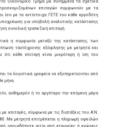
στο Οικονομικό Τμήμα με συνημμένα τα σχετικά
 προσκομιζομένων επιταγών συμφωνούν με τα
ναι ίσο με τα αντίστοιχα ΓΕΤΕ του κάθε εργοδότη
η υποχρέωση για υποβολή αναλυτικής κατάστασης
ηση συνολική τραπεζική επιταγή.
τικά η συμφωνία μεταξύ της κατάστασης, των
ίπτωση ταυτόχρονης εξόφλησης με μετρητά και
 ότι κάθε επιταγή είναι μικρότερη ή ίση του
αι τα λογιστικά γραφεία να εξυπηρετούνται από
θε μήνα.
ατόν, αυθημερόν ή το αργότερο την επόμενη μέρα
 με επιταγές, σύμφωνα με τις διατάξεις του Α.Ν.
980. Με μετρητά επιτρέπεται η πληρωμή οφειλών
πό οποιαδήποτε αιτία από εταιρείες ή ενώσεις