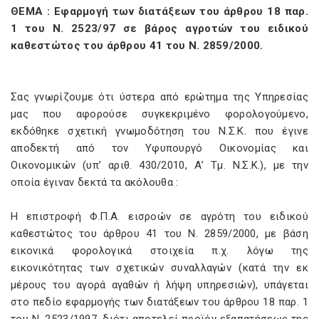
ΘΕΜΑ : Εφαρμογή των διατάξεων του άρθρου 18 παρ.
1 του Ν. 2523/97 σε βάρος αγροτών του ειδικού
καθεστώτος του άρθρου 41 του Ν. 2859/2000.
Σας γνωρίζουμε ότι ύστερα από ερώτημα της Υπηρεσίας
μας που αφορούσε συγκεκριμένο φορολογούμενο,
εκδόθηκε σχετική γνωμοδότηση του Ν.Σ.Κ. που έγινε
αποδεκτή από τον Υφυπουργό Οικονομίας και
Οικονομικών (υπ’ αριθ. 430/2010, Α’ Τμ. Ν.Σ.Κ.), με την
οποία έγιναν δεκτά τα ακόλουθα :
H επιστροφή Φ.Π.Α. εισροών σε αγρότη του ειδικού
καθεστώτος του άρθρου 41 του Ν. 2859/2000, με βάση
εικονικά φορολογικά στοιχεία π.χ. λόγω της
εικονικότητας των σχετικών συναλλαγών (κατά την εκ
μέρους του αγορά αγαθών ή λήψη υπηρεσιών), υπάγεται
στο πεδίο εφαρμογής των διατάξεων του άρθρου 18 παρ. 1