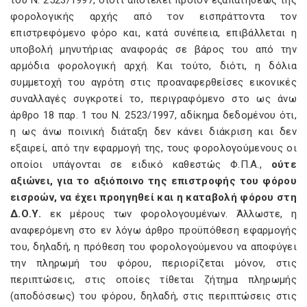
του Ν. 2523/1997, διότι αποτελεί προϊόν εξαπατήσεως της
φορολογικής αρχής από τον εισπράττοντα τον
επιστρεφόμενο φόρο και, κατά συνέπεια, επιβάλλεται η
υποβολή μηνυτήριας αναφοράς σε βάρος του από την
αρμόδια φορολογική αρχή. Και τούτο, διότι, η δόλια
συμμετοχή του αγρότη στις προαναφερθείσες εικονικές
συναλλαγές συγκροτεί το, περιγραφόμενο στο ως άνω
άρθρο 18 παρ. 1 του Ν. 2523/1997, αδίκημα δεδομένου ότι,
η ως άνω ποινική διάταξη δεν κάνει διάκριση και δεν
εξαιρεί, από την εφαρμογή της, τους φορολογούμενους οι
οποίοι υπάγονται σε ειδικό καθεστώς Φ.Π.Α.,
ούτε
αξιώνει, για το αξιόποινο της επιστροφής του φόρου
εισροών, να έχει προηγηθεί και η καταβολή φόρου στη
Δ.Ο.Υ.
εκ μέρους των φορολογουμένων. Άλλωστε, η
αναφερόμενη στο εν λόγω άρθρο προϋπόθεση εφαρμογής
του, δηλαδή, η πρόθεση του φορολογούμενου να αποφύγει
την πληρωμή του φόρου, περιορίζεται μόνον, στις
περιπτώσεις, στις οποίες τίθεται ζήτημα πληρωμής
(αποδόσεως) του φόρου, δηλαδή, στις περιπτώσεις στις