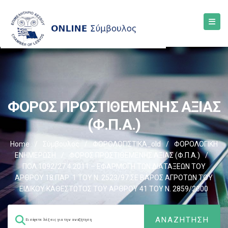
ΦΟΡΟΣ ΠΡΟΣΤΙΘΕΜΕΝΗΣ ΑΞΙΑΣ
(Φ.Π.Α.)
Home
/
Σύμβουλος
/
ΦΟΡΟΛΟΓΙΣΤΙΚΑ_old
/
ΦΟΡΟΛΟΓΙΚΗ
ΕΝΗΜΕΡΩΣΗ
/
ΦΟΡΟΣ ΠΡΟΣΤΙΘΕΜΕΝΗΣ ΑΞΙΑΣ (Φ.Π.Α.)
/
ΠΟΛ.1092/27.4.2011 – ΕΦΑΡΜΟΓΗ ΤΩΝ ΔΙΑΤΑΞΕΩΝ ΤΟΥ
ΑΡΘΡΟΥ 18 ΠΑΡ. 1 ΤΟΥ Ν. 2523/97 ΣΕ ΒΑΡΟΣ ΑΓΡΟΤΩΝ ΤΟΥ
ΕΙΔΙΚΟΥ ΚΑΘΕΣΤΩΤΟΣ ΤΟΥ ΑΡΘΡΟΥ 41 ΤΟΥ Ν. 2859/2000