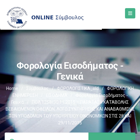
Φορολογία Εισοδήματος -
Γενικά
Home
/
Σύμβουλος
/
ΦΟΡΟΛΟΓΙΣΤΙΚΑ_old
/
ΦΟΡΟΛΟΓΙΚΗ
ΕΝΗΜΕΡΩΣΗ
/
ΕΙΣΟΔΗΜΑ
/
Φορολογία Εισοδήματος -
Γενικά
/
ΠΟΛ.1258/30.11.2015 – ΠΑΡΑΤΑΣΗ ΚΑΤΑΒΟΛΗΣ
ΒΕΒΑΙΩΜΕΝΩΝ ΟΦΕΙΛΩΝ, ΛΟΓΩ ΣΥΝΤΗΡΗΣΗΣ ΚΑΙ ΑΝΑΒΑΘΜΙΣΗΣ
ΤΩΝ ΥΠΟΔΟΜΩΝ ΤΟΥ ΥΠΟΥΡΓΕΙΟΥ ΟΙΚΟΝΟΜΙΚΩΝ ΣΤΙΣ 28 ΚΑΙ
29/11/2015