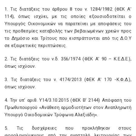
1. Τις διατάξεις του άρθρου 8 του ν. 1284/1982 (ΦΕΚ Α’
114), όπως ισχύει, με τις οποίες εξουσιοδοτείται ο
Υπουργός Οικονομικών να παρατείνει με αποφάσεις του
τις προθεσμίες καταβολής των βεβαιωμένων χρεών προς
το Δημόσιο και Τρίτους που εισπράττονται από τις Δ.Ο.Υ
σε εξαιρετικές περιπτώσεις.
2. Τις διατάξεις του ν.δ. 356/1974 (ΦΕΚ Α’ 90 – Κ.Ε.Δ.Ε.),
όπως ισχύουν.
3. Τις διατάξεις του ν. 4174/2013 (ΦΕΚ Α’ 170 -Κ.Φ.Δ.),
όπως ισχύουν.
4. Την υπ’ αριθ. Υ14/3.10.2015 (ΦΕΚ Β’ 2144) Απόφαση του
Πρωθυπουργού «Ανάθεση αρμοδιοτήτων στον Αναπληρωτή
Υπουργό Οικοδομικών Τρύφωνα Αλεξιάδη».
5. Τις δυσχέρειες που προκλήθηκαν στους
φορολογούμενους από την αναστολή λειτουργίας των