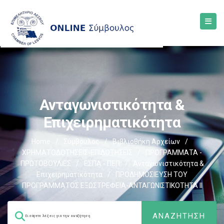
Ανταγωνιστικότητα &
Επιχειρηματικότητα
Home
/
Σύμβουλος
/
Βιβλιοθήκη Αρχείων
/
ΧΡΗΜΑΤΟΔΟΤΗΣΕΙΣ-ΕΠΙΔΟΤΗΣΕΙΣ
/
ΠΡΟΓΡΑΜΜΑΤΑ -
ΠΡΩΤΟΒΟΥΛΙΕΣ
/
ΕΣΠΑ - ΠΕΠ
/
Ανταγωνιστικότητα &
Επιχειρηματικότητα
/
ΠΡΟΔΗΜΟΣΙΕΥΣΗ ΤΟΥ
ΠΡΟΓΡΑΜΜΑΤΟΣ ΕΞΩΣΤΡΕΦΕΙΑ-ΑΝΤΑΓΩΝΙΣΤΙΚΟΤΗΤΑ ΙΙ