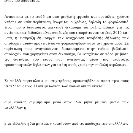
εντός του ίδιου έτους.
Αναφορικά με το εισόδημα από μισθωτή εργασία και συντάξεις, χρόνος
κτήσης σε κάθε περίπτωση θεωρείται ο χρόνος, δηλαδή το φορολογικό
έτος, που ο δικαιούχος απέκτησε δικαίωμα είσπραξης. Ειδικά για τις
ανείσπρακτες δεδουλευμένες αποδοχές που εισπράττονται το έτος 2015 και
μετά, η είσπραξη δημιουργεί την υποχρέωση υποβολής δήλωσης των
αποδοχών αυτών προκειμένου να φορολογηθούν κατά τον χρόνο αυτό. Σε
περίπτωση που αναγράφονται διακεκριμένα στην ετήσια βεβαίωση
αποδοχών που χορηγείται στον δικαιούχο, θα υπαχθούν σε φόρο με βάση
τις διατάξεις του έτους που ανάγονται, μέσω της υποβολής
τροποποιητικών δηλώσεων για τα έτη αυτά, χωρίς την επιβολή κυρώσεων.
Σε πολλές περιπτώσεις οι επιχειρήσεις προκαταβάλουν ποσά προς τους
υπαλλήλους τους. Η αντιμετώπιση των ποσών αυτών γίνεται:
α.
με εφάπαξ συμψηφισμό μέσα στον ίδιο μήνα με τον μισθό των
υπαλλήλων ή
β.
με εξόφληση δια μηνιαίων κρατήσεων από τις αποδοχές των υπαλλήλων.