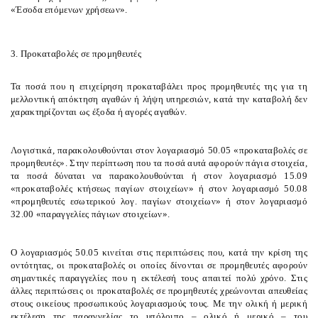
«
Έσοδα επόμενων χρήσεων
».
3. Προκαταβολές σε προμηθευτές
Τα ποσά που η επιχείρηση προκαταβάλει προς προμηθευτές της για τη
μελλοντική απόκτηση αγαθών ή λήψη υπηρεσιών, κατά την καταβολή δεν
χαρακτηρίζονται ως έξοδα ή αγορές αγαθών.
Λογιστικά, παρακολουθούνται στον λογαριασμό 50.05 «προκαταβολές σε
προμηθευτές». Στην περίπτωση που τα ποσά αυτά αφορούν πάγια στοιχεία,
τα ποσά δύναται να παρακολουθούνται ή στον λογαριασμό 15.09
«προκαταβολές κτήσεως παγίων στοιχείων» ή στον λογαριασμό 50.08
«προμηθευτές εσωτερικού λογ. παγίων στοιχείων» ή στον λογαριασμό
32.00 «παραγγελίες πάγιων στοιχείων».
Ο λογαριασμός 50.05 κινείται στις περιπτώσεις που, κατά την κρίση της
οντότητας, οι προκαταβολές οι οποίες δίνονται σε προμηθευτές αφορούν
σημαντικές παραγγελίες που η εκτέλεσή τους απαιτεί πολύ χρόνο. Στις
άλλες περιπτώσεις οι προκαταβολές σε προμηθευτές χρεώνονται απευθείας
στους οικείους προσωπικούς λογαριασμούς τους. Με την ολική ή μερική
εκτέλεση της παραγγελίας το υπόλοιπο – ολικό ή μερικό – του