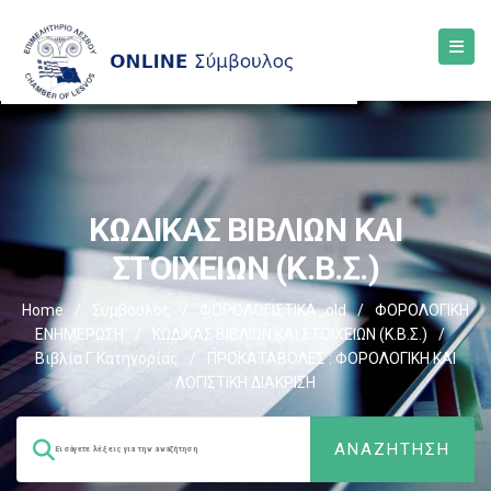
ΚΩΔΙΚΑΣ ΒΙΒΛΙΩΝ ΚΑΙ
ΣΤΟΙΧΕΙΩΝ (Κ.Β.Σ.)
Home
/
Σύμβουλος
/
ΦΟΡΟΛΟΓΙΣΤΙΚΑ_old
/
ΦΟΡΟΛΟΓΙΚΗ
ΕΝΗΜΕΡΩΣΗ
/
ΚΩΔΙΚΑΣ ΒΙΒΛΙΩΝ ΚΑΙ ΣΤΟΙΧΕΙΩΝ (Κ.Β.Σ.)
/
Βιβλία Γ Κατηγορίας
/
ΠΡΟΚΑΤΑΒΟΛΕΣ : ΦΟΡΟΛΟΓΙΚΗ ΚΑΙ
ΛΟΓΙΣΤΙΚΗ ΔΙΑΚΡΙΣΗ