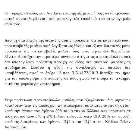
Οι παροχές σε είδος που λαμβάνει ένας εργαζόμενος ή συγγενικό πρόσωπο
αυτού συνυπολογίζονται στο φορολογητέο εισόδημά του στην αγοραία
αξία τους.
Από τη διατύπωση της διάταξης αυτής προκύπτει ότι σε κάθε περίπτωση
προκαταβολής μισθού αυτή λογίζεται ως δάνειο και εξ αντιδιαστολής μόνο
προκύπτει ότι προκαταβολές μισθών έως τρεις μήνες δεν θεωρούνται
δάνεια. Αυτό έχει την περαιτέρω συνέπεια ότι για τις προκαταβολές αυτές
δεν υπολογίζεται πρόσθετη παροχή σε είδος για σκοπούς φορολογίας
εισοδήματος. Ωστόσο η φύση της συναλλαγής ως δανείου δεν
μεταβάλλεται, αφού το άρθρο 13 παρ. 3 Ν.4172/2013 θεσπίζει τεκμήριο
για τον υπολογισμό της παροχής σε είδος χωρίς να επιδρά το τεκμήριο
αυτό στη φορολογία χαρτοσήμου.
Στην περίπτωση προκαταβολών μισθών, που εξοφλούνται δια μηνιαίων
κρατήσεων από τις αποδοχές των υπαλλήλων, υφίσταται δανειακή σχέση
κατά την έννοια του άρθρου 806 του Αστικού Κώδικα και υπόκειται σε
τέλη χαρτοσήμου 3% ή 2% (πλέον εισφοράς υπέρ ΟΓΑ 20% επ΄ αυτού),
κατά τις διακρίσεις των άρθρων 13§1.α και 15§1.α. του Κώδικα Τελών
Χαρτοσήμου.