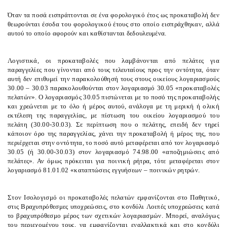
Όταν τα ποσά εισπράττονται σε ένα φορολογικό έτος ως προκαταβολή δεν
θεωρούνται έσοδα του φορολογικού έτους στο οποίο εισπράχθηκαν, αλλά
αυτού το οποίο αφορούν και καθίστανται δεδουλευμένα.
Λογιστικά, οι προκαταβολές που λαμβάνονται από πελάτες για
παραγγελίες που γίνονται από τους τελευταίους προς την οντότητα, όταν
αυτή δεν επιθυμεί την παρακολούθησή τους στους οικείους λογαριασμούς
30.00 – 30.03 παρακολουθούνται στον λογαριασμό 30.05 «προκαταβολές
πελατών». Ο λογαριασμός 30.05 πιστώνεται με το ποσό της προκαταβολής
και χρεώνεται με το όλο ή μέρος αυτού, ανάλογα με τη μερική ή ολική
εκτέλεση της παραγγελίας, με πίστωση του οικείου λογαριασμού του
πελάτη (30.00-30.03). Σε περίπτωση που ο πελάτης, επειδή δεν τηρεί
κάποιον όρο της παραγγελίας, χάνει την προκαταβολή ή μέρος της, που
περιέρχεται στην οντότητα, το ποσό αυτό μεταφέρεται από τον λογαριασμό
30.05 (ή 30.00-30.03) στον λογαριασμό 74.98.00 «αποζημιώσεις από
πελάτες». Αν όμως πρόκειται για ποινική ρήτρα, τότε μεταφέρεται στον
λογαριασμό 81.01.02 «καταπτώσεις εγγυήσεων – ποινικών ρητρών.
Στον Ισολογισμό οι προκαταβολές πελατών εμφανίζονται στο
Παθητικό
,
στις Βραχυπρόθεσμες υποχρεώσεις, στο κονδύλι
Λοιπές υποχρεώσεις
κατά
το βραχυπρόθεσμο μέρος των σχετικών λογαριασμών. Μπορεί, αναλόγως
του περιεχομένου τους, να εμφανίζονται εναλλακτικά και στο κονδύλι