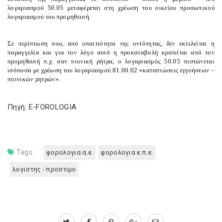
λογαριασμού 50.05 μεταφέρεται στη χρέωση του οικείου προσωπικού
λογαριασμού του προμηθευτή.
Σε περίπτωση που, από υπαιτιότητα της οντότητας, δεν εκτελείται η
παραγγελία και για τον λόγο αυτό η προκαταβολή κρατείται από τον
προμηθευτή π.χ. σαν ποινική ρήτρα, ο λογαριασμός 50.05 πιστώνεται
ισόποσα με χρέωση του λογαριασμού 81.00.02 «καταπτώσεις εγγυήσεων –
ποινικών ρητρών».
Πηγή: E-FOROLOGIA
Tags:
φορολογια α.ε.
φορολογια ε.π.ε.
λογιστης - προστιμο