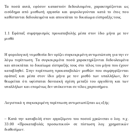
Τα ποσά αυτά, εφόσον καταστούν δεδουλευμένα, χαρακτηρίζονται ως
εισόδημα από μισθωτή εργασία και φορολογούνται κατά το έτος που
καθίστανται δεδουλευμένα και αποκτάται το δικαίωμα είσπραξής τους.
1.1 Εφάπαξ συμψηφισμός προκαταβολής μέσα στον ίδιο μήνα με τον
μισθό
Η φορολογική νομοθεσία δεν ορίζει συγκεκριμένη αντιμετώπιση για την εν
λόγω περίπτωση. Τα συγκεκριμένα ποσά χαρακτηρίζονται δεδουλευμένα
και αποκτάται το δικαίωμα είσπραξής τους στο τέλος του μήνα που έχουν
καταβληθεί. Στην περίπτωση προκαταβολών μισθών που συμψηφίζονται
εφάπαξ και μέσα στον ίδιο μήνα με τον μισθό των υπαλλήλων, δεν
θεωρείται ότι υφίσταται δανειακή σχέση μεταξύ του εργοδότη και των
υπαλλήλων και επομένως δεν υπόκεινται σε τέλος χαρτοσήμου.
Λογιστικά η συγκεκριμένη περίπτωση αντιμετωπίζεται ως εξής:
– Κατά την καταβολή στον εργαζόμενο του ποσού χρεώνεται ο λογ. π.χ.
33.00 «Προκαταβολές προσωπικού» σε πίστωση λογ. χρηματικών
διαθεσίμων.