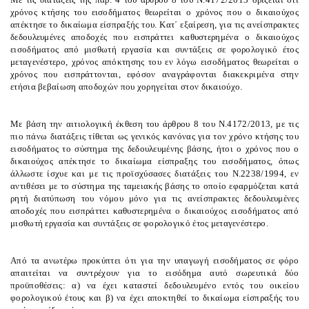
χρόνος κτήσης του εισοδήματος θεωρείται ο χρόνος που ο δικαιούχος
απέκτησε το δικαίωμα είσπραξής του. Κατ΄ εξαίρεση, για τις ανείσπρακτες
δεδουλευμένες αποδοχές που εισπράττει καθυστερημένα ο δικαιούχος
εισοδήματος από μισθωτή εργασία και συντάξεις σε φορολογικό έτος
μεταγενέστερο, χρόνος απόκτησης του εν λόγω εισοδήματος θεωρείται ο
χρόνος που εισπράττονται, εφόσον αναγράφονται διακεκριμένα στην
ετήσια βεβαίωση αποδοχών που χορηγείται στον δικαιούχο.
Με βάση την αιτιολογική έκθεση του άρθρου 8 του Ν.4172/2013, με τις
πιο πάνω διατάξεις τίθεται ως γενικός κανόνας για τον χρόνο κτήσης του
εισοδήματος το
σύστημα της δεδουλευμένης βάσης
, ήτοι ο χρόνος που ο
δικαιούχος απέκτησε το δικαίωμα είσπραξης του εισοδήματος, όπως
άλλωστε ίσχυε και με τις προϊσχύσασες διατάξεις του Ν.2238/1994, εν
αντιθέσει με το σύστημα της ταμειακής βάσης το οποίο εφαρμόζεται κατά
ρητή διατύπωση του νόμου μόνο για τις ανείσπρακτες δεδουλευμένες
αποδοχές που εισπράττει καθυστερημένα ο δικαιούχος εισοδήματος από
μισθωτή εργασία και συντάξεις σε φορολογικό έτος μεταγενέστερο.
Από τα ανωτέρω προκύπτει ότι για την υπαγωγή εισοδήματος σε φόρο
απαιτείται να συντρέχουν για το εισόδημα αυτό σωρευτικά δύο
προϋποθέσεις: α) να έχει καταστεί δεδουλευμένο εντός του οικείου
φορολογικού έτους και β) να έχει αποκτηθεί το δικαίωμα είσπραξής του