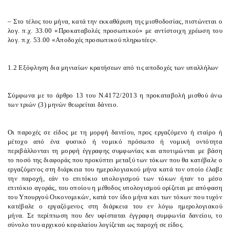
– Στο τέλος του μήνα, κατά την εκκαθάριση της μισθοδοσίας, πιστώνεται ο
λογ. π.χ. 33.00 «Προκαταβολές προσωπικού» με αντίστοιχη χρέωση του
λογ. π.χ. 53.00 «Αποδοχές προσωπικού πληρωτέες».
1.2 Εξόφληση δια μηνιαίων κρατήσεων από τις αποδοχές των υπαλλήλων
Σύμφωνα με το άρθρο 13 του Ν.4172/2013 η προκαταβολή μισθού άνω
των τριών (3) μηνών θεωρείται δάνειο.
Οι παροχές σε είδος με τη μορφή δανείου, προς εργαζόμενο ή εταίρο ή
μέτοχο από ένα φυσικό ή νομικό πρόσωπο ή νομική οντότητα
περιβάλλονται τη μορφή έγγραφης συμφωνίας και αποτιμώνται με βάση
το ποσό της διαφοράς που προκύπτει μεταξύ των τόκων που θα κατέβαλε ο
εργαζόμενος στη διάρκεια του ημερολογιακού μήνα κατά τον οποίο έλαβε
την παροχή, εάν το επιτόκιο υπολογισμού των τόκων ήταν το μέσο
επιτόκιο αγοράς, του οποίου η μέθοδος υπολογισμού ορίζεται με απόφαση
του Υπουργού Οικονομικών, κατά τον ίδιο μήνα και των τόκων που τυχόν
κατέβαλε ο εργαζόμενος στη διάρκεια του εν λόγω ημερολογιακού
μήνα.
Σε περίπτωση που δεν υφίσταται έγγραφη συμφωνία δανείου, το
σύνολο του αρχικού κεφαλαίου λογίζεται ως παροχή σε είδος.