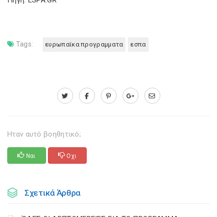
Πηγή: ESPA.GR
Tags:
ευρωπαϊκα προγραμματα
εσπα
Ηταν αυτό βοηθητικό;
Ναι
Οχι
Σχετικά Άρθρα