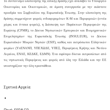
Το συντονισμό υλοποίησης της ειδικής δράσης έχει αναλάβει το Υπουργείο
Οικονομίας και Οικονομικών, σε άμεση συνεργασία με την εκάστοτε
προεδρία του Συμβουλίου της Ευρωπαϊκής Ένωσης. Στην υλοποίηση της
δράσης συμμετέχουν φορείς ενδιαφερομένων Κ-Μ και Περιφερειών (εννέα
χώρες και έντεκα φορείς), η Διάσκεψη των Παράκτιων Περιφερειών της
Ευρώπης (CPMR), το Δίκτυο Νησιωτικών Εμπορικών και Βιομηχανικών
Επιμελητηρίων της Ευρωπαϊκής Ένωσης (INSULEUR), το Δίκτυο
Ευρωπαϊκών Μικρών Νησιών (ESIF), καθώς και εκπρόσωποι Ελληνικών
φορέων (ΥπΕΝΑΝΠ, ΥΠΕΧΩΔΕ, ΥΠΕΞ, Περιφέρειες Κρήτης και Νοτίου
Αιγαίου, ΕΝΑΕ, ΚΕΔΚΕ, ΕΔΜΝ). Ένα ευρύτερο δίκτυο εκπροσώπων από
τις νησιωτικές Περιφέρειες και φορείς από όλη την Ελλάδα και την ΕΕ
υποστηρίζουν την όλη προσπάθεια.
Σχετικά Αρχεία: