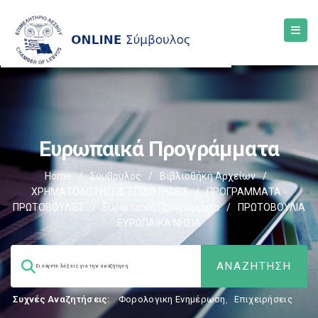
Ευρωπαικά Προγράμματα
Home
/
Σύμβουλος
/
Βιβλιοθήκη Αρχείων
/
ΧΡΗΜΑΤΟΔΟΤΗΣΕΙΣ-ΕΠΙΔΟΤΗΣΕΙΣ
/
ΠΡΟΓΡΑΜΜΑΤΑ -
ΠΡΩΤΟΒΟΥΛΙΕΣ
/
Ευρωπαικά Προγράμματα
/
ΠΡΩΤΟΒΟΥΛΙΑ
ΕΥΡΩΠΑΪΚΑ ΝΗΣΙΑ
Συχνές Αναζητήσεις:
Φορολογικη Ενημέρωση
,
Επιχειρήσεις