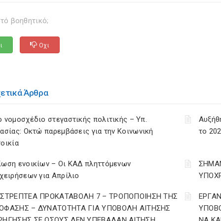
τό βοηθητικό;
ι
Οχι
χετικά Άρθρα
 νομοσχέδιο στεγαστικής πολιτικής – Υπ.
Αυξήθ
ασίας: Οκτώ παρεμβάσεις για την Κοινωνική
το 202
οικία
ίωση ενοικίων – Οι ΚΑΔ πληττόμενων
ΣΗΜΑΝ
χειρήσεων για Απρίλιο
ΥΠΟΧΡ
ΙΣΤΡΕΠΤΕΑ ΠΡΟΚΑΤΑΒΟΛΗ 7 – ΤΡΟΠΟΠΟΙΗΣΗ ΤΗΣ
ΕΡΓΑΝ
ΟΦΑΣΗΣ – ΔΥΝΑΤΟΤΗΤΑ ΓΙΑ ΥΠΟΒΟΛΗ ΑΙΤΗΣΗΣ
ΥΠΟΒΟ
ΡΗΓΗΣΗΣ ΣΕ ΟΣΟΥΣ ΔΕΝ ΥΠΕΒΑΛΑΝ ΑΙΤΗΣΗ
ΝΑ ΚΑ