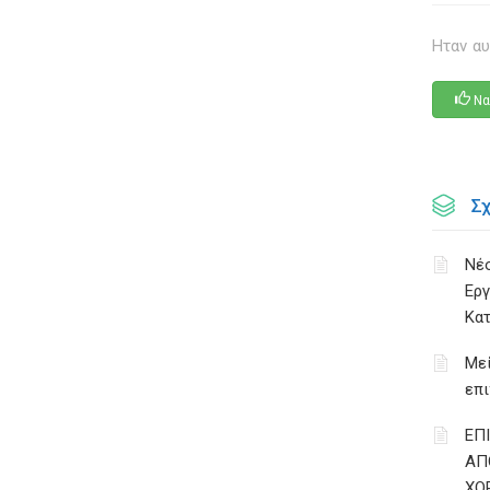
Ηταν αυ
Να
Σ
Νέο
Εργ
Κατ
Με
επι
ΕΠ
ΑΠ
ΧΟ