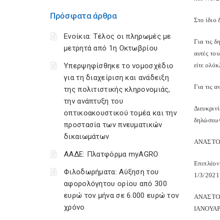
Πρόσφατα άρθρα
Στο ίδιο
Ενοίκια: Τέλος οι πληρωμές με
Για τις 
μετρητά από 1η Οκτωβρίου
αυτές το
Υπερψηφίσθηκε το νομοσχέδιο
είτε ολόκ
για τη διαχείριση και ανάδειξη
Για τις 
της πολιτιστικής κληρονομιάς,
την ανάπτυξη του
Διευκριν
οπτικοακουστικού τομέα και την
δηλώσεων
προστασία των πνευματικών
δικαιωμάτων
ΑΝΑΣΤΟΛ
ΑΑΔΕ: Πλατφόρμα myAGRO
Επιπλέον
Φιλοδωρήματα: Αύξηση του
1/3/2021
αφορολόγητου ορίου από 300
ευρώ τον μήνα σε 6.000 ευρώ τον
ΑΝΑΣΤΟ
χρόνο
ΙΑΝΟΥΑΡ