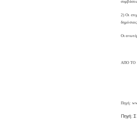
συμβάσεω
2) Οι επ
δημόσιας
Οι ανωτέ
ΑΠΟ ΤΟ
Πηγή: ww
Πηγή: 