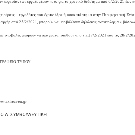
ν εργασίας των εργαζομένων τους για το χρονικό διάστημα από 6/2/2021 έως κ
ιχειρήσεις – εργοδότες που έχουν έδρα ή υποκατάστημα στην Περιφερειακή Ενό
 αρχής από 25/2/2021, μπορούν να υποβάλλουν δηλώσεις αναστολής συμβάσεων 
ρω υποβολές μπορούν να πραγματοποιηθούν από τις 27/2/2021 έως τις 28/2/20
 ΓΡΑΦΕΙΟ ΤΥΠΟΥ
w.taxheaven.gr
Σ.Ο.Λ. ΣΥΜΒΟΥΛΕΥΤΙΚΗ