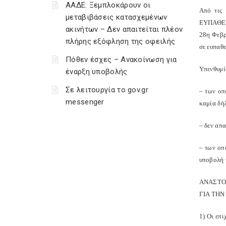
ΑΑΔΕ: Ξεμπλοκάρουν οι
Από τις 
μεταβιβάσεις κατασχεμένων
ΕΥΠΑΘΕΙΣ
ακινήτων – Δεν απαιτείται πλέον
28η Φεβρ
πλήρης εξόφληση της οφειλής
σε ευπαθ
Πόθεν έσχες – Ανακοίνωση για
Υπενθυμίζ
έναρξη υποβολής
Σε λειτουργία το gov.gr
– των οπ
messenger
καμία δή
– δεν απα
– των οπ
υποβολή 
ΑΝΑΣΤΟ
ΓΙΑ ΤΗΝ
1) Οι επ