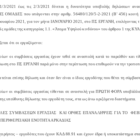
1/3/2021 έως τις 2/3/2021 δίνεται η δυνατότητα υποβολής δηλώσεων αν
 ΟΜΑΔΕΣ που υπάγονται στην αριθμ. 56480/120/5-2-2021 (Β’ 456) κοινή υ
ουαρίου 2021, για τον μήνα ΙΑΝΟΥΑΡΙΟ 2021, στο ΠΣ ΕΡΓΑΝΗ, επιλέγοντας τ
είς ομάδες της κατηγορίας 1.1. «Άτομα Υψηλού κινδύνου» του άρθρου 1 της ΚΥΑ
εται ότι οι εργαζόμενοι:
οίων οι συμβάσεις εργασίας έχουν τεθεί σε αναστολή κατά το παρελθόν και τί
λωση στο ΠΣ ΕΡΓΑΝΗ παρά μόνο στην περίπτωση που επιθυμούν να την τροποπ
ιτείται επίσης δήλωση και όταν δεν είναι ο ίδιος εργοδότης που θέτει τη σύμβασ
οίων οι συμβάσεις εργασίας τίθενται σε αναστολή για ΠΡΩΤΗ ΦΟΡΑ υποβάλλ
της υπεύθυνης δήλωσης του εργοδότη τους, στα ως άνω οριζόμενα διαστήματα.
ΛΕΣ ΣΥΜΒΑΣΕΩΝ ΕΡΓΑΣΙΑΣ ΚΑΙ ΟΡΘΕΣ ΕΠΑΝΑΛΗΨΕΙΣ ΓΙΑ ΤΟ ΦΕΒΡ
 ΠΕΡΙΦΕΡΕΙΑΚΗ ΕΝΟΤΗΤΑ ΑΡΚΑΔΙΑΣ
ιχειρήσεις – εργοδότες που έχουν ΚΑΔ 88.91 και έχουν έδρα ή υποκατάστημα 