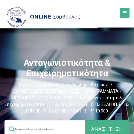
Ανταγωνιστικότητα &
Επιχειρηματικότητα
Home
/
Σύμβουλος
/
Βιβλιοθήκη Αρχείων
/
ΧΡΗΜΑΤΟΔΟΤΗΣΕΙΣ-ΕΠΙΔΟΤΗΣΕΙΣ
/
ΠΡΟΓΡΑΜΜΑΤΑ -
ΠΡΩΤΟΒΟΥΛΙΕΣ
/
ΕΣΠΑ - ΠΕΠ
/
Ανταγωνιστικότητα &
Επιχειρηματικότητα
/
ΠΩΣ ΝΑ ΑΝΑΠΤΥΞΕΤΕ ΤΙΣ ΕΞΑΓΩΓΕΣ ΤΗΣ
ΕΠΙΧΕΙΡΗΣΗΣ ΣΑΣ ΜΕ ΕΠΙΔΟΤΗΣΗ €110.000