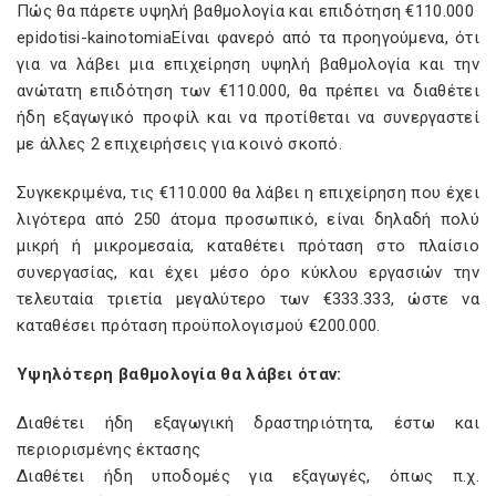
Πώς θα πάρετε υψηλή βαθμολογία και επιδότηση €110.000
epidotisi-kainotomiaΕίναι φανερό από τα προηγούμενα, ότι
για να λάβει μια επιχείρηση υψηλή βαθμολογία και την
ανώτατη επιδότηση των €110.000, θα πρέπει να διαθέτει
ήδη εξαγωγικό προφίλ και να προτίθεται να συνεργαστεί
με άλλες 2 επιχειρήσεις για κοινό σκοπό.
Συγκεκριμένα, τις €110.000 θα λάβει η επιχείρηση που έχει
λιγότερα από 250 άτομα προσωπικό, είναι δηλαδή πολύ
μικρή ή μικρομεσαία, καταθέτει πρόταση στο πλαίσιο
συνεργασίας, και έχει μέσο όρο κύκλου εργασιών την
τελευταία τριετία μεγαλύτερο των €333.333, ώστε να
καταθέσει πρόταση προϋπολογισμού €200.000.
Υψηλότερη βαθμολογία θα λάβει όταν:
Διαθέτει ήδη εξαγωγική δραστηριότητα, έστω και
περιορισμένης έκτασης
Διαθέτει ήδη υποδομές για εξαγωγές, όπως π.χ.