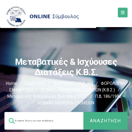
Μεταβατικές & Ισχύουσες
Διατάξεις Κ.Β.Σ.
Home
/
Σύμβουλος
/
ΦΟΡΟΛΟΓΙΣΤΙΚΑ_old
/
ΦΟΡΟΛΟΓΙΚΗ
ΕΝΗΜΕΡΩΣΗ
/
ΚΩΔΙΚΑΣ ΒΙΒΛΙΩΝ ΚΑΙ ΣΤΟΙΧΕΙΩΝ (Κ.Β.Σ.)
/
Μεταβατικές & Ισχύουσες Διατάξεις Κ.Β.Σ.
/
Π.Δ. 186/1992 –
ΚΩΔΙΚΑΣ ΒΙΒΛΙΩΝ & ΣΤΟΙΧΕΙΩΝ