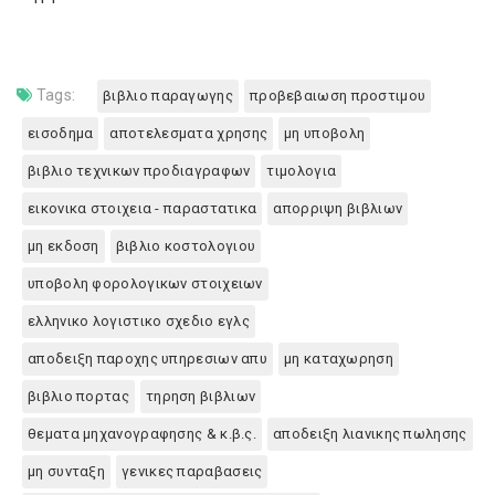
Tags:
βιβλιο παραγωγης
προβεβαιωση προστιμου
εισοδημα
αποτελεσματα χρησης
μη υποβολη
βιβλιο τεχνικων προδιαγραφων
τιμολογια
εικονικα στοιχεια - παραστατικα
απορριψη βιβλιων
μη εκδοση
βιβλιο κοστολογιου
υποβολη φορολογικων στοιχειων
ελληνικο λογιστικο σχεδιο εγλς
αποδειξη παροχης υπηρεσιων απυ
μη καταχωρηση
βιβλιο πορτας
τηρηση βιβλιων
θεματα μηχανογραφησης & κ.β.ς.
αποδειξη λιανικης πωλησης
μη συνταξη
γενικες παραβασεις