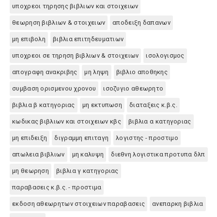
υποχρεοι τηρησης βιβλιων και στοιχειων
θεωρηση βιβλιων & στοιχειων
αποδειξη δαπανων
μη επιβολη
βιβλια επιτηδευματιων
υποχρεοι σε τηρηση βιβλιων & στοιχειων
ισολογισμος
απογραφη ανακριβης
μη ληψη
βιβλιο αποθηκης
συμβαση ορισμενου χρονου
ισοζυγιο αθεωρητο
βιβλια β κατηγοριας
μη εκτυπωση
διαταξεις κ.β.ς.
κωδικας βιβλιων και στοιχειων κβς
βιβλια α κατηγοριας
μη επιδειξη
διγραμμη επιταγη
λογιστης - προστιμο
απωλεια βιβλιων
μη καλυψη
διεθνη λογιστικα προτυπα δλπ
μη θεωρηση
βιβλια γ κατηγοριας
παραβασεις κ.β.ς. - προστιμα
εκδοση αθεωρητων στοιχειων παραβασεις
ανεπαρκη βιβλια