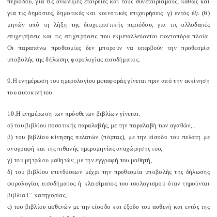
περιόδου, για τις ανώνυμες εταιρείες και τους συνεταιρισμούς, καθώς και
για τις δημόσιες, δημοτικές και κοινοτικές επιχειρήσεις. γ) εντός έξι (6)
μηνών από τη λήξη της διαχειριστικής περιόδου, για τις αλλοδαπές
επιχειρήσεις και τις επιχειρήσεις που εκμεταλλεύονται ποντοπόρα πλοία.
Οι παραπάνω προθεσμίες δεν μπορούν να υπερβούν την προθεσμία
υποβολής της δήλωσης φορολογίας εισοδήματος.
9.Η ενημέρωση του ημερολογίου μεταφοράς γίνεται πριν από την εκκίνηση
του αυτοκινήτου.
10.Η ενημέρωση των πρόσθετων βιβλίων γίνεται:
α) του βιβλίου ποσοτικής παραλαβής, με την παραλαβή των αγαθών, .
β) του βιβλίου κίνησης πελατών (πόρτας), με την είσοδο του πελάτη με
αναγραφή και της πιθανής ημερομηνίας αναχώρησης του,
γ) του μητρώου μαθητών, με την εγγραφή του μαθητή,
δ) του βιβλίου επενδύσεων μέχρι την προθεσμία υποβολής της δήλωσης
φορολογίας εισοδήματος ή κλεισίματος του ισολογισμού όταν τηρούνται
βιβλία Γ΄ κατηγορίας,
ε) του βιβλίου ασθενών με την είσοδο και έξοδο του ασθενή και εντός της