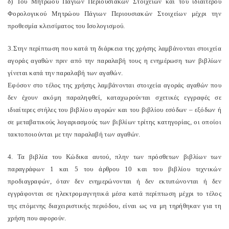
δ) Του Μητρώου Πάγιων Περιουσιακών Στοιχείων και του ιδιαίτερου
Φορολογικού Μητρώου Πάγιων Περιουσιακών Στοιχείων μέχρι την
προθεσμία κλεισίματος του Ισολογισμού.
3.Στην περίπτωση που κατά τη διάρκεια της χρήσης λαμβάνονται στοιχεία
αγοράς αγαθών πριν από την παραλαβή τους η ενημέρωση των βιβλίων
γίνεται κατά την παραλαβή των αγαθών.
Εφόσον στο τέλος της χρήσης λαμβάνονται στοιχεία αγοράς αγαθών που
δεν έχουν ακόμη παραληφθεί, καταχωρούνται σχετικές εγγραφές σε
ιδιαίτερες στήλες του βιβλίου αγορών και του βιβλίου εσόδων – εξόδων ή
σε μεταβατικούς λογαριασμούς των βιβλίων τρίτης κατηγορίας, οι οποίοι
τακτοποιούνται με την παραλαβή των αγαθών.
4. Τα βιβλία του Κώδικα αυτού, πλην των πρόσθετων βιβλίων των
παραγράφων 1 και 5 του άρθρου 10 και του βιβλίου τεχνικών
προδιαγραφών, όταν δεν ενημερώνονται ή δεν εκτυπώνονται ή δεν
εγγράφονται σε ηλεκτρομαγνητικά μέσα κατά περίπτωση μέχρι το τέλος
της επόμενης διαχειριστικής περιόδου, είναι ως να μη τηρήθηκαν για τη
χρήση που αφορούν.