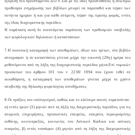
έγκριση του προϊσταμένου Δ.Ο.Υ. και με τις ίδιες προϋποθέσεις η ανωτέρω
προθεσμία ενημέρωσης των βιβλίων μπορεί να παραταθεί και πέραν των
πενήντα ημερών ή και για κάθε επόμενη, πέραν της πρώτης φοράς, εντός
της ίδιας διαχειριστικής περιόδου.
Η παράταση αυτή δε συνεπάγεται παράταση των προθεσμιών υποβολής
των φορολογικών δηλώσεων ή καταστάσεων.
7.Η ποσοτική καταγραφή των αποθεμάτων, ιδίων και τρίτων, στο βιβλίο
απογραφών ή σε καταστάσεις γίνεται μέχρι την εικοστή (20η) ημέρα του
μεθεπόμενου από τη λήξη της διαχειριστικής περιόδου μήνα.Επί νομικών
προσώπων του άρθρου 101 του ν. 2238/ 1994 που έχουν τεθεί σε
εκκαθάριση, η καταγραφή των αποθεμάτων γίνεται μέχρι το χρόνο
υποβολής της δήλωσης φορολογίας εισοδήματος.
8.Οι πράξεις του ισολογισμού, καθώς και το κλείσιμο αυτού, περατούνται:
α) εντός τριών (3) μηνών από τη λήξη της διαχειριστικής περιόδου, για τις
ατομικές επιχειρήσεις, προσωπικές εταιρείες, εταιρείες περιορισμένης
ευθύνης, κοινοπραξίες, κοινωνίες του Αστικού Κώδικα και αστικές
εταιρείες, β) εντός τεσσάρων (4) μηνών από τη λήξη της διαχειριστικής