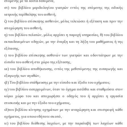
επομένης με τα λοιπά δεδομένα,
στ) του βιβλίου μεριδολογίου γιατρών εντός της επόμενης της ειδικής
ιατρικής περίθαλψης του ασθενή,
ζ) του βιβλίου επίσκεψης ασθενών, μόλις τελειώσει ή εξέταση και πριν την
αποχώρηση του ασθενή,
η) του βιβλίου πελατών, μόλις αρχίσει η παροχή υπηρεσίας, θ) του βιβλίου
εκπαιδευομένων οδηγών, με την έναρξη και τη λήξη του μαθήματος ή της
εξέτασης,
ι) του βιβλίου επίσκεψης ασθενών των γιατρών και οδοντιάτρων με την
είσοδο του ασθενή στο χώρο της εξέτασης,
ια) του βιβλίου αποθήκευσης, εντός της μεθεπόμενης της εισαγωγής και
εξαγωγής των αγαθών,
ιβ) Του βιβλίου στάθμευσης με την είσοδο και έξοδο του οχήματος.
ιγ) του βιβλίου εισερχομένων, όταν το όχημα εισέλθει και σταθμεύσει στον
κύριο χώρο του και αποχωρήσει ο οδηγός του ή αρχίσει η εργασία
επισκευής και με την έξοδο του οχήματος,
ιδ)του βιβλίου κίνησης οχημάτων με την αναχώρηση και επιστροφή κάθε
οχήματος, για οποιονδήποτε σκοπό,
ιε) του βιβλίου διάθεσης λαχείων, με την παραλαβή των λαχείων κάθε