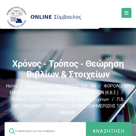
Χρόνος - Τρόπος - Θεώρηση
Βιβλίων & Στοιχείων
Home
/
Σύμβουλος
/
ΦΟΡΟΛΟΓΙΣΤΙΚΑ_old
/
ΦΟΡΟΛΟΓΙΚΗ
ΕΝΗΜΕΡΩΣΗ
/
ΚΩΔΙΚΑΣ ΒΙΒΛΙΩΝ ΚΑΙ ΣΤΟΙΧΕΙΩΝ (Κ.Β.Σ.)
/
Χρόνος - Τρόπος - Θεώρηση Βιβλίων & Στοιχείων
/
Π.Δ.
186/1992 Κ.Β.Σ. – ΑΡΘΡΟ 17 – ΧΡΟΝΟΣ ΕΝΗΜΕΡΩΣΗΣ ΤΩΝ
ΒΙΒΛΙΩΝ.