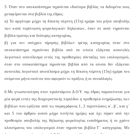
5. Όταν στο υποκατάστημα τηρούνται ιδιαίτερα βιβλία, τα δεδομένα τους
μεταφέρονται στα βιβλία της έδρας:
α) Το αργότερο μέχρι τη δέκατη πέμπτη (15η) ημέρα του μήνα υποβολής
των κατά περίπτωση φορολογικών δηλώσεων, όταν σε αυτό τηρούνται
βιβλία πρώτης και δεύτερης κατηγορίας,
β) για τον υπόχρεο τήρησης βιβλίων τρίτης κατηγορίας όταν στο
υποκατάστημα τηρούνται βιβλία από τα οποία εξάγεται αυτοτελές
λογιστικό αποτέλεσμα εντός της προθεσμίας σύνταξης του ισολογισμού,
όταν στο υποκατάστημα τηρούνται βιβλία από τα οποία δεν εξάγεται
αυτοτελές λογιστικό αποτέλεσμα μέχρι τη δέκατη πέμπτη (15η) ημέρα του
επόμενου μήνα εκείνου που αφορούν οι πράξεις ή οι συναλλαγές.
6.Με γνωστοποίηση στον προϊστάμενο Δ.Ο.Υ. της έδρας παρατείνεται για
μία φορά εντός της διαχειριστικής περιόδου η προθεσμία ενημέρωσης των
βιβλίων που ορίζεται από τις παραγράφους 1, 2 περιπτώσεις α΄, β΄, και γ΄
και 5 του άρθρου αυτού μέχρι πενήντα ημέρες και όχι πέραν από την
προθεσμία υποβολής της δήλωσης φορολογίας εισοδήματος ή το χρόνο
κλεισίματος του ισολογισμού όταν τηρούνται βιβλία Γ΄ κατηγορίας. Με