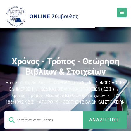
Χρόνος - Τρόπος - Θεώρηση
Βιβλίων & Στοιχείων
Home
/
Σύμβουλος
/
ΦΟΡΟΛΟΓΙΣΤΙΚΑ_old
/
ΦΟΡΟΛΟΓΙΚΗ
ΕΝΗΜΕΡΩΣΗ
/
ΚΩΔΙΚΑΣ ΒΙΒΛΙΩΝ ΚΑΙ ΣΤΟΙΧΕΙΩΝ (Κ.Β.Σ.)
/
Χρόνος - Τρόπος - Θεώρηση Βιβλίων & Στοιχείων
/
Π.Δ.
186/1992 Κ.Β.Σ. – ΑΡΘΡΟ 19 – ΘΕΩΡΗΣΗ ΒΙΒΛΙΩΝ ΚΑΙ ΣΤΟΙΧΕΙΩΝ.