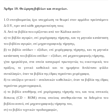
Άρθρο 19. Θεώρηση βιβλίων και στοιχείων.
1.Ο επιτηδευματίας έχει υποχρέωση να θεωρεί στον αρμόδιο προϊστάμενο
Δ.Ο.Υ., πριν από κάθε χρησιμοποίηση τους:
Α. Από τα βιβλία που ορίζονται από τον Κώδικα αυτόν:
α) το βιβλίο αγορών, επί χειρόγραφης τήρησης, και τη μηνιαία κατάσταση
του βιβλίου αγορών, επί μηχανογραφικής τήρησης,
β) το βιβλίο εσόδων – εξόδων, επί χειρόγραφης τήρησης, και τη μηνιαία
κατάσταση του βιβλίου εσόδων – εξόδων, επί μηχανογραφικής τήρησης,
γ)τα ημερολόγια, στα οποία καταχωρεί πρωτογενώς τις οικονομικές του
πράξεις, το γενικό καθολικό και το ημερήσιο διπλότυπο φύλλο
συναλλαγών, όταν τα βιβλία της έδρας τηρούνται χειρόγραφα,
δ) το ισοζύγιο γενικού – αναλυτικών καθολικών, όταν τα βιβλία της έδρας
τηρούνται μηχανογραφικά,
ε) το βιβλίο αποθήκης επί χειρόγραφης τήρησής του, και τους οπτικούς
δίσκους (CD – ROM) στους οποίους αποθηκεύονται τα δεδομένα του
βιβλίου αυτού, επί μηχανογραφικής τήρησης του,
στ) το βιβλίο τεχνικών προδιαγραφών,