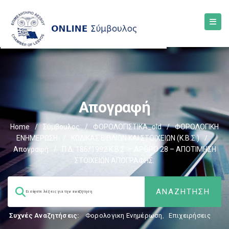
Απογραφή
Home
/
Σύμβουλος
/
ΦΟΡΟΛΟΓΙΣΤΙΚΑ_old
/
ΦΟΡΟΛΟΓΙΚΗ
ΕΝΗΜΕΡΩΣΗ
/
ΚΩΔΙΚΑΣ ΒΙΒΛΙΩΝ ΚΑΙ ΣΤΟΙΧΕΙΩΝ (Κ.Β.Σ.)
/
Απογραφή
/
Π.Δ. 186/1992 Κ.Β.Σ. – ΑΡΘΡΟ 28 – ΑΠΟΤΙΜΗΣΗ
ΣΤΟΙΧΕΙΩΝ ΑΠΟΓΡΑΦΗΣ.
Συχνές Αναζητήσεις:
Φορολογικη Ενημέρωση
,
Επιχειρήσεις