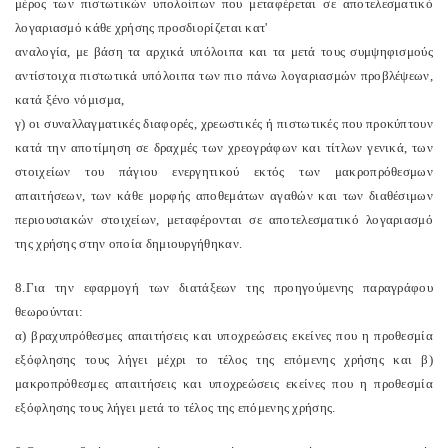
μέρος των πιστωτικών υπολοίπων που μεταφέρεται σε αποτελεσματικό
λογαριασμό κάθε χρήσης προσδιορίζεται κατ'
αναλογία, με βάση τα αρχικά υπόλοιπα και τα μετά τους συμψηφισμούς
αντίστοιχα πιστωτικά υπόλοιπα των πιο πάνω λογαριασμών προβλέψεων,
κατά ξένο νόμισμα,
γ) οι συναλλαγματικές διαφορές, χρεωστικές ή πιστωτικές που προκύπτουν
κατά την αποτίμηση σε δραχμές των χρεογράφων και τίτλων γενικά, των
στοιχείων του πάγιου ενεργητικού εκτός των μακροπρόθεσμων
απαιτήσεων, των κάθε μορφής αποθεμάτων αγαθών και των διαθέσιμων
περιουσιακών στοιχείων, μεταφέρονται σε αποτελεσματικό λογαριασμό
της χρήσης στην οποία δημιουργήθηκαν.
8.Για την εφαρμογή των διατάξεων της προηγούμενης παραγράφου
θεωρούνται:
α) βραχυπρόθεσμες απαιτήσεις και υποχρεώσεις εκείνες που η προθεσμία
εξόφλησης τους λήγει μέχρι το τέλος της επόμενης χρήσης και β)
μακροπρόθεσμες απαιτήσεις και υποχρεώσεις εκείνες που η προθεσμία
εξόφλησης τους λήγει μετά το τέλος της επόμενης χρήσης.