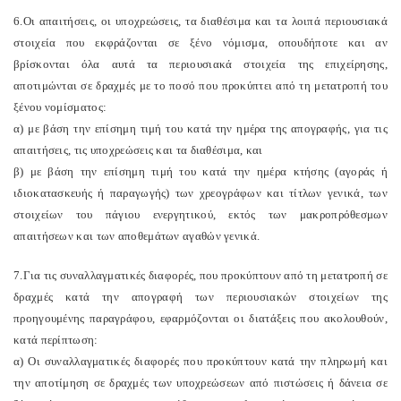
6.Οι απαιτήσεις, οι υποχρεώσεις, τα διαθέσιμα και τα λοιπά περιουσιακά
στοιχεία που εκφράζονται σε ξένο νόμισμα, οπουδήποτε και αν
βρίσκονται όλα αυτά τα περιουσιακά στοιχεία της επιχείρησης,
αποτιμώνται σε δραχμές με το ποσό που προκύπτει από τη μετατροπή του
ξένου νομίσματος:
α) με βάση την επίσημη τιμή του κατά την ημέρα της απογραφής, για τις
απαιτήσεις, τις υποχρεώσεις και τα διαθέσιμα, και
β) με βάση την επίσημη τιμή του κατά την ημέρα κτήσης (αγοράς ή
ιδιοκατασκευής ή παραγωγής) των χρεογράφων και τίτλων γενικά, των
στοιχείων του πάγιου ενεργητικού, εκτός των μακροπρόθεσμων
απαιτήσεων και των αποθεμάτων αγαθών γενικά.
7.Για τις συναλλαγματικές διαφορές, που προκύπτουν από τη μετατροπή σε
δραχμές κατά την απογραφή των περιουσιακών στοιχείων της
προηγουμένης παραγράφου, εφαρμόζονται οι διατάξεις που ακολουθούν,
κατά περίπτωση:
α) Οι συναλλαγματικές διαφορές που προκύπτουν κατά την πληρωμή και
την αποτίμηση σε δραχμές των υποχρεώσεων από πιστώσεις ή δάνεια σε