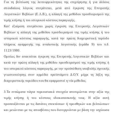
Για τη βελτίωση της λειτουργικότητας της επιχείρησης ή για άλλους
σπουδαίους λόγους επιτρέπεται, μετά από έγκριση της Επιτροπής
Λογιστικών Βιβλίων (Ε.Λ.Β.), η αλλαγή της μεθόδου προσδιορισμού της
τιμής κτήσης ή του ιστορικού κόστους παραγωγής.
Κατ' εξαίρεση επιτρέπεται χωρίς έγκριση της Επιτροπής Λογιστικών
Βιβλίων η αλλαγή της μεθόδου προσδιορισμού της τιμής κτήσης ή του
ιστορικού κόστους παραγωγής, κατά την πρώτη διαχειριστική περίοδο
πλήρους εφαρμογής της αναλυτικής λογιστικής (ομάδα 9) του π.δ.
1123/1980.
Ομοίως δεν απαιτείται έγκριση της Επιτροπής Λογιστικών Βιβλίων και
κατά την πρώτη αλλαγή της μεθόδου προσδιορισμού της τιμής κτήσης ή
του ιστορικού κόστους παραγωγής, με την προϋπόθεση υποβολής σχετικής
γνωστοποίησης στον αρμόδιο προϊστάμενο Δ.Ο.Υ. μέχρι τη λήξη της
διαχειριστικής περιόδου που θα εφαρμοστεί η νέα μέθοδος.
3.Τα ενσώματα πάγια περιουσιακά στοιχεία αποτιμώνται στην αξία της
τιμής κτήσης ή του κόστους ιδιοκατασκευής τους. Η αξία αυτή
προσαυξάνεται με τις δαπάνες επεκτάσεων ή προσθηκών και βελτιώσεων
και μειώνεται με τις αποσβέσεις που διενεργούνται με βάση την ισχύουσα