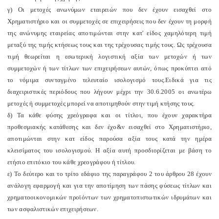
γ) Οι μετοχές ανωνύμων εταιρειών που δεν έχουν εισαχθεί στο
Χρηματιστήριο και οι συμμετοχές σε επιχειρήσεις που δεν έχουν τη μορφή
της ανώνυμης εταιρείας αποτιμώνται στην κατ' είδος χαμηλότερη τιμή
μεταξύ της τιμής κτήσεως τους και της τρέχουσας τιμής τους. Ως τρέχουσα
τιμή θεωρείται η εσωτερική λογιστική αξία των μετοχών ή των
συμμετοχών ή των τίτλων των επιχειρήσεων αυτών, όπως προκύπτει από
το νόμιμα συνταγμένο τελευταίο ισολογισμό τους.Ειδικά για τις
διαχειριστικές περιόδους που λήγουν μέχρι την 30.6.2005 οι ανωτέρω
μετοχές ή συμμετοχές μπορεί να αποτιμηθούν στην τιμή κτήσης τους.
δ) Τα κάθε φύσης χρεόγραφα και οι τίτλοι, που έχουν χαρακτήρα
προθεσμιακής κατάθεσης και δεν έχο&ν εισαχθεί στο Χρηματιστήριο,
αποτιμώνται στην κατ είδος παρούσα αξία τους κατά την ημέρα
κλεισίματος του ισολογισμού. Η αξία αυτή προσδιορίζεται με βάση το
ετήσιο επιτόκιο του κάθε χρεογράφου ή τίτλου.
ε) Το δεύτερο και το τρίτο εδάφιο της παραγράφου 2 του άρθρου 28 έχουν
ανάλογη εφαρμογή και για την αποτίμηση των πάσης φύσεως τίτλων και
χρηματοοικονομικών προϊόντων των χρηματοπιστωτικών ιδρυμάτων και
των ασφαλιστικών επιχειρήσεων.