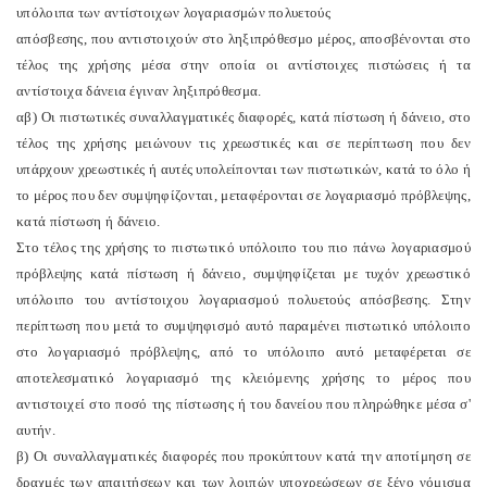
υπόλοιπα των αντίστοιχων λογαριασμών πολυετούς
απόσβεσης, που αντιστοιχούν στο ληξιπρόθεσμο μέρος, αποσβένονται στο
τέλος της χρήσης μέσα στην οποία οι αντίστοιχες πιστώσεις ή τα
αντίστοιχα δάνεια έγιναν ληξιπρόθεσμα.
αβ) Οι πιστωτικές συναλλαγματικές διαφορές, κατά πίστωση ή δάνειο, στο
τέλος της χρήσης μειώνουν τις χρεωστικές και σε περίπτωση που δεν
υπάρχουν χρεωστικές ή αυτές υπολείπονται των πιστωτικών, κατά το όλο ή
το μέρος που δεν συμψηφίζονται, μεταφέρονται σε λογαριασμό πρόβλεψης,
κατά πίστωση ή δάνειο.
Στο τέλος της χρήσης το πιστωτικό υπόλοιπο του πιο πάνω λογαριασμού
πρόβλεψης κατά πίστωση ή δάνειο, συμψηφίζεται με τυχόν χρεωστικό
υπόλοιπο του αντίστοιχου λογαριασμού πολυετούς απόσβεσης. Στην
περίπτωση που μετά το συμψηφισμό αυτό παραμένει πιστωτικό υπόλοιπο
στο λογαριασμό πρόβλεψης, από το υπόλοιπο αυτό μεταφέρεται σε
αποτελεσματικό λογαριασμό της κλειόμενης χρήσης το μέρος που
αντιστοιχεί στο ποσό της πίστωσης ή του δανείου που πληρώθηκε μέσα σ'
αυτήν.
β) Οι συναλλαγματικές διαφορές που προκύπτουν κατά την αποτίμηση σε
δραχμές των απαιτήσεων και των λοιπών υποχρεώσεων σε ξένο νόμισμα