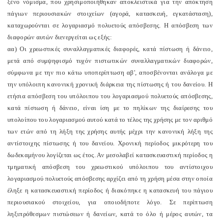
ξένο νόμισμα, που χρησιμοποιήθηκαν αποκλειστικά για την απόκτηση
πάγιων περιουσιακών στοιχείων (αγορά, κατασκευή, εγκατάσταση),
καταχωρούνται σε λογαριασμό πολυετούς απόσβεσης. Η απόσβεση των
διαφορών αυτών διενεργείται ως εξής:
αα) Οι χρεωστικές συναλλαγματικές διαφορές, κατά πίστωση ή δάνειο,
μετά από συμψηφισμό τυχόν πιστωτικών συναλλαγματικών διαφορών,
σύμφωνα με την πιο κάτω υποπερίπτωση αβ', αποσβένονται ανάλογα με
την υπόλοιπη κανονική χρονική διάρκεια της πίστωσης ή του δανείου. Η
ετήσια απόσβεση του υπόλοιπου του λογαριασμού πολυετούς απόσβεσης,
κατά πίστωση ή δάνειο, είναι ίση με το πηλίκων της διαίρεσης του
υπολοίπου του λογαριασμού αυτού κατά το τέλος της χρήσης με τον αριθμό
των ετών από τη λήξη της χρήσης αυτής μέχρι την κανονική λήξη της
αντίστοιχης πίστωσης ή του δανείου. Χρονική περίοδος μικρότερη του
δωδεκαμήνου λογίζεται ως έτος. Αν μεσολαβεί κατασκευαστική περίοδος η
τμηματική απόσβεση του χρεωστικού υπόλοιπου του αντίστοιχου
λογαριασμού πολυετούς απόσβεσης αρχίζει από τη χρήση μέσα στην οποία
έληξε η κατασκευαστική περίοδος ή διακόπηκε η κατασκευή του πάγιου
περιουσιακού στοιχείου, για οποιοδήποτε λόγο. Σε περίπτωση
ληξιπρόθεσμων πιστώσεων ή δανείων, κατά το όλο ή μέρος αυτών, τα