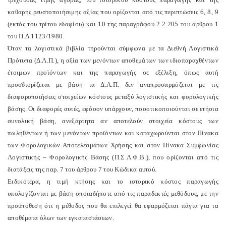
καθαρής ρευστοποιήσιμης αξίας που ορίζονται από τις περιπτώσεις 6, 8, 9
(εκτός του τρίτου εδαφίου) και 10 της παραγράφου 2.2.205 του άρθρου 1
του Π.Δ.1123/1980.
Όταν τα λογιστικά βιβλία τηρούνται σύμφωνα με τα Διεθνή Λογιστικά
Πρότυπα (Δ.Λ.Π.), η αξία των μενόντων αποθεμάτων των ιδιοπαραχθέντων
έτοιμων προϊόντων και της παραγωγής σε εξέλιξη, όπως αυτή
προσδιορίζεται με βάση τα Δ.Λ.Π. δεν αναπροσαρμόζεται με τις
διαφοροποιήσεις στοιχείων κόστους μεταξύ λογιστικής και φορολογικής
βάσης. Οι διαφορές αυτές, εφόσον υπάρχουν, ποσοτικοποιούνται σε ετήσια
συνολική βάση, ανεξάρτητα αν αποτελούν στοιχεία κόστους των
πωληθέντων ή των μενόντων προϊόντων και καταχωρούνται στον Πίνακα
των Φορολογικών Αποτελεσμάτων Χρήσης και στον Πίνακα Συμφωνίας
Λογιστικής – Φορολογικής Βάσης (Π.Σ.Λ.Φ.Β.), που ορίζονται από τις
διατάξεις της παρ. 7 του άρθρου 7 του Κώδικα αυτού.
Ειδικότερα, η τιμή κτήσης και το ιστορικό κόστος παραγωγής
υπολογίζονται με βάση οποιαδήποτε από τις παραδεκτές μεθόδους, με την
προϋπόθεση ότι η μέθοδος που θα επιλεγεί θα εφαρμόζεται πάγια για τα
αποθέματα όλων των εγκαταστάσεων.