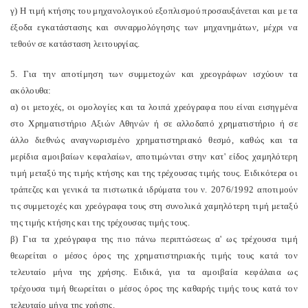
γ) Η τιμή κτήσης του μηχανολογικού εξοπλισμού προσαυξάνεται και με τα
έξοδα εγκατάστασης και συναρμολόγησης των μηχανημάτων, μέχρι να
τεθούν σε κατάσταση λειτουργίας.
5. Για την αποτίμηση των συμμετοχών και χρεογράφων ισχύουν τα
ακόλουθα:
α) οι μετοχές, οι ομολογίες και τα λοιπά χρεόγραφα που είναι εισηγμένα
στο Χρηματιστήριο Αξιών Αθηνών ή σε αλλοδαπό χρηματιστήριο ή σε
άλλο διεθνώς αναγνωρισμένο χρηματιστηριακό θεσμό, καθώς και τα
μερίδια αμοιβαίων κεφαλαίων, αποτιμώνται στην κατ' είδος χαμηλότερη
τιμή μεταξύ της τιμής κτήσης και της τρέχουσας τιμής τους. Ειδικότερα οι
τράπεζες και γενικά τα πιστωτικά ιδρύματα του ν. 2076/1992 αποτιμούν
τις συμμετοχές και χρεόγραφα τους στη συνολικά χαμηλότερη τιμή μεταξύ
της τιμής κτήσης και της τρέχουσας τιμής τους.
β) Για τα χρεόγραφα της πιο πάνω περιπτώσεως α' ως τρέχουσα τιμή
θεωρείται ο μέσος όρος της χρηματιστηριακής τιμής τους κατά τον
τελευταίο μήνα της χρήσης. Ειδικά, για τα αμοιβαία κεφάλαια ως
τρέχουσα τιμή θεωρείται ο μέσος όρος της καθαρής τιμής τους κατά τον
τελευταίο μήνα της χρήσης.