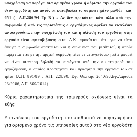
υποχρέωση να παρέχει για ορισμένο χρόνο ή αόριστο την εργασία του
στον εργοδότη και αυτός να καταβάλλει το συμφωνημένο μισθό»
και
651 (
Α.Π.286/94 Τμ Β΄) « Αν δεν προκύπτει κάτι άλλο από την
συμφωνία ή από τις περιστάσεις ο εργαζόμενος οφείλει να εκτελέσει
αυτοπροσώπως την υποχρέωση του και η αξίωση του εργοδότη στην
εργασία είναι αμεταβίβαστη .»
του Α.Κ
προκύπτει
ότι
για να είναι
έγκυρη η συμφωνία απαιτείται και η συναίνεση του μισθωτού, η οποία
παρέχεται είτε με την αρχική σύμβαση ,είτε με μεταγενέστερη ,είτε μπορεί
να είναι σιωπηρή δηλαδή να συνάγεται από την συμπεριφορά του
εργαζόμενου, ο οποίος προσέρχεται και προσφέρει την εργασία του σε
τρίτο (Α.Π. 891/89 , Α.Π. 229/90, Εφ. Θες/κης 2640/90,Εφ.Λάρισας
23/2006, Α.Π. 800/2014).
Κύρια χαρακτηριστικά της τριμερούς σχέσεως είναι τα
εξής:
Υποχρέωση του εργοδότη του μισθωτού να παραχωρήσει
για ορισμένο χρόνο τις υπηρεσίες αυτού στο νέο εργοδότη
.