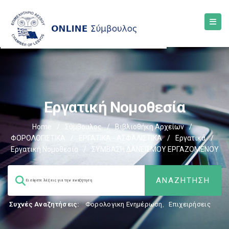
Εργατική Νομοθεσία
Home
/
Σύμβουλος
/
Βιβλιοθήκη Αρχείων
/
ΦΟΡΟΛΟΓΙΣΤΙΚΑ
/
ΕΡΓΑΤΙΚΑ - ΑΣΦΑΛΙΣΤΙΚΑ
/
Εργατικά
/
Εργατική Νομοθεσία
/
ΣΥΜΒΑΣΗ ΔΑΝΕΙΣΜΟΥ ΕΡΓΑΖΟΜΕΝΟΥ
Συχνές Αναζητήσεις:
Φορολογικη Ενημέρωση
,
Επιχειρήσεις