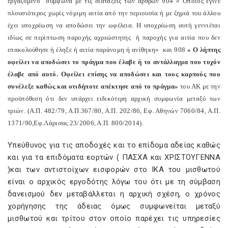
εργαζόμενο
σύμφωνα με τις διατάξεις των άρθρων 904 « Όποιος έγινε
πλουσιότερος χωρίς νόμιμη αιτία από την περιουσία ή με ζημιά του άλλου
έχει υποχρέωση να αποδώσει την ωφέλεια. Η υποχρέωση αυτή γεννιέται
ιδίως σε περίπτωση παροχής αχρεώστητης
ή παροχής για αιτία που δεν
επακολούθησε ή έληξε ή αιτία παράνομη ή ανίθηκη»
και 908
« Ο λήπτης
οφείλει να αποδώσει το πράγμα που έλαβε ή το αντάλλαγμα που τυχόν
έλαβε από αυτό. Οφείλει επίσης να αποδώσει και τους καρπούς που
συνέλεξε καθώς και οτιδήποτε απέκτησε από το πράγμα»
του ΑΚ με την
προϋπόθεση ότι δεν υπάρχει ειδικότερη αρχική συμφωνία μεταξύ των
τριών. (Α.Π. 482/79, Α.Π.367/80, Α.Π. 202/86, Εφ. Αθηνών 7060/84, Α.Π.
1371/90,Εφ.Λάρισας 23/2006, Α.Π. 800/2014).
Υπεύθυνος για τις αποδοχές και το επίδομα αδείας καθώς
και για τα επιδόματα εορτών ( ΠΑΣΧΑ και ΧΡΙΣΤΟΥΓΕΝΝΑ
)και των αντιστοίχων εισφορών στο ΙΚΑ του μισθωτού
είναι ο αρχικός εργοδότης λόγω του ότι με τη σύμβαση
δανεισμού δεν μεταβάλλεται η αρχική σχέση, ο χρόνος
χορήγησης της άδειας όμως συμφωνείται μεταξύ
μισθωτού και τρίτου στον οποίο παρέχει τις υπηρεσίες