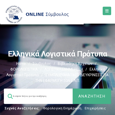
Ελληνικά Λογιστικά Πρότυπα
Home
/
Σύμβουλος
/
Βιβλιοθήκη Αρχείων
/
ΦΟΡΟΛΟΓΙΣΤΙΚΑ
/
ΛΟΓΙΣΤΙΚΗ ΕΝΗΜΕΡΩΣΗ
/
Ελληνικά
Λογιστικά Πρότυπα
/
ΣΥΜΠΛΗΡΩΜΑΤΙΚΕΣ ΔΙΕΥΚΡΙΝΙΣΕΙΣ ΓΙΑ
ΤΗΝ ΕΦΑΡΜΟΓΗ ΤΩΝ Ε.Λ.Π.
Συχνές Αναζητήσεις:
Φορολογικη Ενημέρωση
,
Επιχειρήσεις