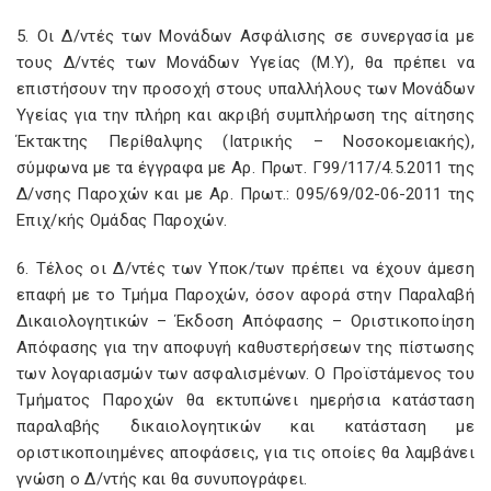
5. Οι Δ/ντές των Μονάδων Ασφάλισης σε συνεργασία με
τους Δ/ντές των Μονάδων Υγείας (Μ.Υ), θα πρέπει να
επιστήσουν την προσοχή στους υπαλλήλους των Μονάδων
Υγείας για την πλήρη και ακριβή συμπλήρωση της αίτησης
Έκτακτης Περίθαλψης (Ιατρικής – Νοσοκομειακής),
σύμφωνα με τα έγγραφα με Αρ. Πρωτ. Γ99/117/4.5.2011 της
Δ/νσης Παροχών και με Αρ. Πρωτ.: 095/69/02-06-2011 της
Επιχ/κής Ομάδας Παροχών.
6. Τέλος οι Δ/ντές των Υποκ/των πρέπει να έχουν άμεση
επαφή με το Τμήμα Παροχών, όσον αφορά στην Παραλαβή
Δικαιολογητικών – Έκδοση Απόφασης – Οριστικοποίηση
Απόφασης για την αποφυγή καθυστερήσεων της πίστωσης
των λογαριασμών των ασφαλισμένων. Ο Προϊστάμενος του
Τμήματος Παροχών θα εκτυπώνει ημερήσια κατάσταση
παραλαβής δικαιολογητικών και κατάσταση με
οριστικοποιημένες αποφάσεις, για τις οποίες θα λαμβάνει
γνώση ο Δ/ντής και θα συνυπογράφει.