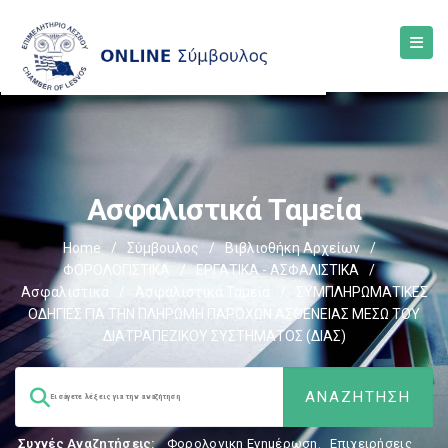
Ασφαλιστικά Ταμεία
Home
/
Σύμβουλος
/
Βιβλιοθήκη Αρχείων
/
ΦΟΡΟΛΟΓΙΣΤΙΚΑ
/
ΕΡΓΑΤΙΚΑ - ΑΣΦΑΛΙΣΤΙΚΑ
/
Ασφαλιστικά
/
Ασφαλιστικά Ταμεία
/
ΣΥΜΠΛΗΡΩΜΑΤΙΚΕΣ
ΟΔΗΓΙΕΣ ΓΙΑ ΤΗΝ ΠΛΗΡΩΜΗ ΠΑΡΟΧΩΝ ΑΣΘΕΝΕΙΑΣ ΜΕΣΩ ΤΟΥ
ΔΙΑΤΡΑΠΕΖΙΚΟΥ ΣΥΣΤΗΜΑΤΟΣ (ΔΙΑΣ)
Συχνές Αναζητήσεις:
Φορολογικη Ενημέρωση
,
Επιχειρήσεις