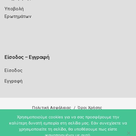
Υποβολή
Ερωτημάτων
Είσοδος – Εγγραφή
Είσοδος
Εγγραφή
Πολιτική Ασφάλειας
Όροι Χρήσης
Χρησιμοποιούμε cookies για να σας προσφέρουμε την
Copyright 2026
Knowledge A.E.
καλύτερη δυνατή εμπειρία στη σελίδα μας. Εάν συνεχίσετε να
χρησιμοποιείτε τη σελίδα, θα υποθέσουμε πως είστε
ικανοποιημένοι με αυτό.