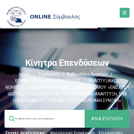
Κίνητρα Επενδύσεων
Home
/
Σύμβουλος
/
Βιβλιοθήκη Αρχείων
/
ΧΡΗΜΑΤΟΔΟΤΗΣΕΙΣ-ΕΠΙΔΟΤΗΣΕΙΣ
/
ΑΝΑΠΤΥΞΙΑΚΟΣ
ΝΟΜΟΣ
/
Κίνητρα Επενδύσεων
/
ΣΧΕΔΙΟ ΝΟΜΟΥ: «ΕΝΙΣΧΥΣΗ
ΙΔΙΩΤΙΚΩΝ ΕΠΕΝΔΥΣΕΩΝ ΓΙΑ ΤΗΝ ΟΙΚΟΝΟΜΙΚΗ ΑΝΑΠΤΥΞΗ, ΤΗΝ
ΕΠΙΧΕΙΡΗΜΑΤΙΚΟΤΗΤΑ ΚΑΙ ΤΗΝ ΠΕΡΙΦΕΡΕΙΑΚΗ ΣΥΝΟΧΗ»
Συχνές Αναζητήσεις:
Φορολογικη Ενημέρωση
,
Επιχειρήσεις