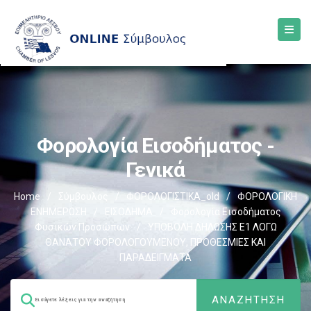
Φορολογία Εισοδήματος -
Γενικά
Home
/
Σύμβουλος
/
ΦΟΡΟΛΟΓΙΣΤΙΚΑ_old
/
ΦΟΡΟΛΟΓΙΚΗ
ΕΝΗΜΕΡΩΣΗ
/
ΕΙΣΟΔΗΜΑ
/
Φορολογία Εισοδήματος
Φυσικών Προσώπων
/
ΥΠΟΒΟΛΗ ΔΗΛΩΣΗΣ Ε1 ΛΟΓΩ
ΘΑΝΑΤΟΥ ΦΟΡΟΛΟΓΟΥΜΕΝΟΥ, ΠΡΟΘΕΣΜΙΕΣ ΚΑΙ
ΠΑΡΑΔΕΙΓΜΑΤΑ