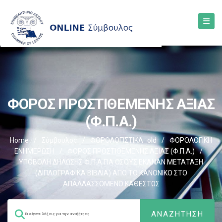
ΦΟΡΟΣ ΠΡΟΣΤΙΘΕΜΕΝΗΣ ΑΞΙΑΣ
(Φ.Π.Α.)
Home
/
Σύμβουλος
/
ΦΟΡΟΛΟΓΙΣΤΙΚΑ_old
/
ΦΟΡΟΛΟΓΙΚΗ
ΕΝΗΜΕΡΩΣΗ
/
ΦΟΡΟΣ ΠΡΟΣΤΙΘΕΜΕΝΗΣ ΑΞΙΑΣ (Φ.Π.Α.)
/
ΥΠΟΒΟΛΗ ΔΗΛΩΣΗΣ Φ.Π.Α.ΓΙΑ ΟΣΟΥΣ ΕΚΑΝΑΝ ΜΕΤΑΤΑΞΗ
(ΔΙΠΛΟΓΡΑΦΙΚΑ ΒΙΒΛΙΑ) ΑΠΟ ΤΟ ΚΑΝΟΝΙΚΟ ΣΤΟ
ΑΠΑΛΛΑΣΣΟΜΕΝΟ ΚΑΘΕΣΤΩΣ