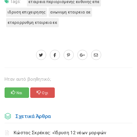
Tags:
εταιρεια περιορισμενης ευθυνης επε
ιδρυση επιχειρησης
ανωνυμη εταιρεια αε
ετερορρυθμη εταιρεια εε
Ηταν αυτό βοηθητικό;
Ναι
Οχι
Σχετικά Άρθρα
Κώστας Σκρέκας: «Ίδρυση 12 νέων μορφών