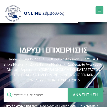
ΙΔΡΥΣΗ ΕΠΙΧΕΙΡΗΣΗΣ
Home
/
Σύμβουλος
/
Βιβλιοθήκη Αρχείων
/
ΣΥΣΤΑΣΗ
ΕΠΙΧΕΙΡΗΣΗΣ
/
ΙΔΡΥΣΗ ΕΠΙΧΕΙΡΗΣΗΣ
/
Διαδικασία Ανά Νομική
Μορφή - Βήματα
/
ΥΠΟΒΟΛΗ ΟΙΚΟΝΟΜΙΚΩΝ ΚΑΤΑΣΤΑΣΕΩΝ
ΣΤΟ Γ.Ε.ΜΗ. ΚΑΙ ΗΜΕΡΟΜΗΝΙΕΣ ΣΥΓΚΛΗΣΗΣ ΓΕΝΙΚΩΝ
ΣΥΝΕΛΕΥΣΕΩΝ ΓΙΑ ΤΗ ΧΡΗΣΗ 2016
Συχνές Αναζητήσεις:
Φορολογικη Ενημέρωση
,
Επιχειρήσεις