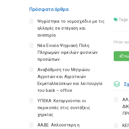
Πρόσφατα άρθρα
Tags:
Ψηφίστηκε το νομοσχέδιο με τις
αλλαγές σε στέγαση και
αναπηρία
Ηταν αυ
Νέα Ενιαία Ψηφιακή Πύλη
Πληρωμών οφειλών φυσικών
Να
προσώπων
Αναβάθμιση του Μητρώου
Αγροτών και Αγροτικών
Εκμεταλλεύσεων και λειτουργία
Σ
του back – office
ΑΛ
ΥΠΕΚΑ: Καταργούνται οι
ΔΙ
περικοπές στις συντάξεις
ΠΡ
χηρείας
ΑΑΔΕ: Απλούστερη η
ΚΕ