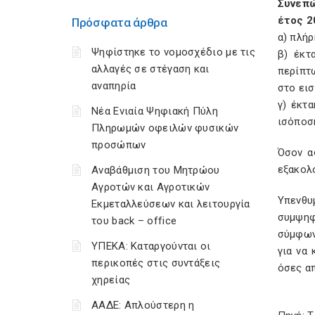
Συνεπώ
έτος 2
Πρόσφατα άρθρα
α) πλή
Ψηφίστηκε το νομοσχέδιο με τις
β) έκτ
αλλαγές σε στέγαση και
περίπτω
αναπηρία
στο εισ
γ) έκτ
Νέα Ενιαία Ψηφιακή Πύλη
ισόποση
Πληρωμών οφειλών φυσικών
προσώπων
Όσον α
εξακολο
Αναβάθμιση του Μητρώου
Αγροτών και Αγροτικών
Υπενθυ
Εκμεταλλεύσεων και λειτουργία
συμψηφ
του back – office
σύμφωνα
ΥΠΕΚΑ: Καταργούνται οι
για να
περικοπές στις συντάξεις
όσες απ
χηρείας
ΑΑΔΕ: Απλούστερη η