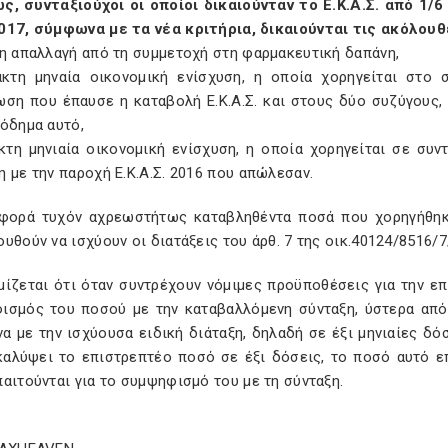
ς, συνταξιούχοι οι οποίοι δικαιούνταν το Ε.Κ.Α.Σ. από 1/
017, σύμφωνα με τα νέα κριτήρια, δικαιούνται τις ακόλου
ρη απαλλαγή από τη συμμετοχή στη φαρμακευτική δαπάνη,
ακτη μηναία οικονομική ενίσχυση, η οποία χορηγείται στο 
ση που έπαυσε η καταβολή Ε.Κ.Α.Σ. και στους δύο συζύγους, ί
όδημα αυτό,
ακτη μηνιαία οικονομική ενίσχυση, η οποία χορηγείται σε συ
 με την παροχή Ε.Κ.Α.Σ. 2016 που απώλεσαν.
φορά τυχόν αχρεωστήτως καταβληθέντα ποσά που χορηγήθηκαν
υθούν να ισχύουν οι διατάξεις του άρθ. 7 της οικ.40124/8516
μίζεται ότι όταν συντρέχουν νόμιμες προϋποθέσεις για την ε
ισμός του ποσού με την καταβαλλόμενη σύνταξη, ύστερα από
 με την ισχύουσα ειδική διάταξη, δηλαδή σε έξι μηνιαίες δό
 καλύψει το επιστρεπτέο ποσό σε έξι δόσεις, το ποσό αυτό ε
αιτούνται για το συμψηφισμό του με τη σύνταξη.