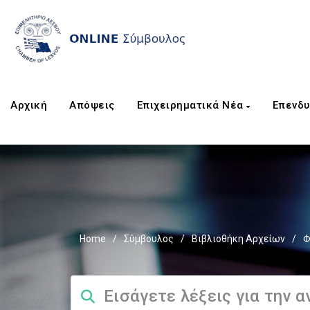
Αρχική
Απόψεις
Επιχειρηματικά Νέα
Επενδυ
Home
/
Σύμβουλος
/
Βιβλιοθήκη Αρχείων
/
Φ