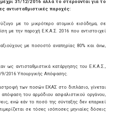
6 μέχρι 31/12/2016 αλλά το στερούνται για το
θες αντισταθμιστικές παροχές:
σύζυγο με το μικρότερο ατομικό εισόδημα, σε
ση με την παροχή Ε.Κ.Α.Σ. 2016 που αντιστοιχεί
νταξιούχους με ποσοστό αναπηρίας 80% και άνω,
 ως αντισταθμιστικά κατάργησης του Ε.Κ.Α.Σ.,
/7/9/2016 Υπουργικής Απόφασης.
πιστροφή των ποσών ΕΚΑΣ στο διπλάσιο, γίνεται
 απόφαση του αρμόδιου ασφαλιστικού οργάνου,
σεις, ενώ εάν το ποσό της σύνταξης δεν επαρκεί
πιμερίζεται σε τόσες ισόποσες μηνιαίες δόσεις