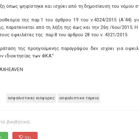
αξη όπως ψηφίστηκε και ισχύει από τη δημοσίευση του νόμου 
προθεσμία της παρ.1 του άρθρου 19 του ν.4324/2015 (Α΄44) 
ς, παρατείνεται από τη λήξη της έως και την 26η /6ου/2015.
 τους οφειλέτες της παρ.8 του άρθρου 28 του ν. 4321/2015.
αράταση της προηγούμενης παραγράφου δεν ισχύει για οφει
ν ιδιοκτησίας των ΦΚΑ.”
TAXHEAVEN
ασφαλιστικες εισφορες
ασφαλιστικα ταμεια
τό βοηθητικό;
ι
Οχι