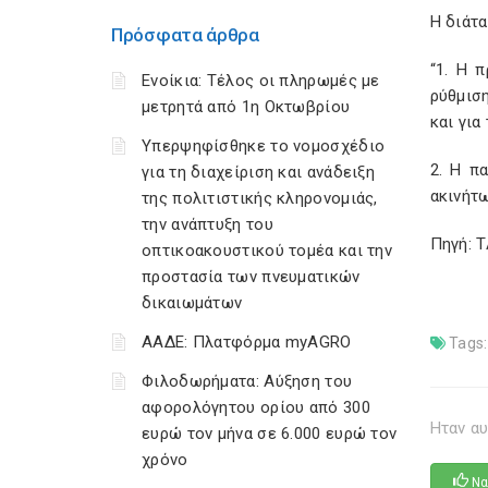
Η διάτ
Πρόσφατα άρθρα
“1. Η 
Ενοίκια: Τέλος οι πληρωμές με
ρύθμιση
μετρητά από 1η Οκτωβρίου
και για
Υπερψηφίσθηκε το νομοσχέδιο
2. Η π
για τη διαχείριση και ανάδειξη
ακινήτω
της πολιτιστικής κληρονομιάς,
την ανάπτυξη του
Πηγή: 
οπτικοακουστικού τομέα και την
προστασία των πνευματικών
δικαιωμάτων
ΑΑΔΕ: Πλατφόρμα myAGRO
Tags:
Φιλοδωρήματα: Αύξηση του
αφορολόγητου ορίου από 300
Ηταν αυ
ευρώ τον μήνα σε 6.000 ευρώ τον
χρόνο
Να