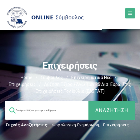
Επιχειρήσεις
Home
/
Σύμβουλος
/
Επιχειρηματικά Νέα
/
Επιχειρήσεις
/
Αύξηση Τζίρου Άνω Των 25 Δισ. Ευρώ Στις
Επιχειρήσεις Τον Ιούλιο (ΕΛΣΤΑΤ)
Συχνές Αναζητήσεις:
Φορολογικη Ενημέρωση
,
Επιχειρήσεις