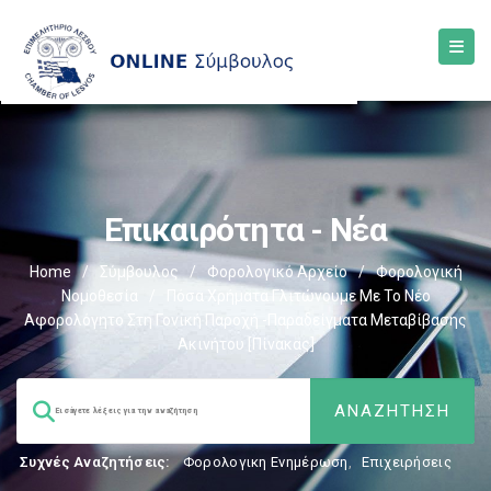
Επικαιρότητα - Νέα
Home
/
Σύμβουλος
/
Φορολογικό Αρχείο
/
Φορολογική
Νομοθεσία
/
Πόσα Χρήματα Γλιτώνουμε Με Το Νέο
Αφορολόγητο Στη Γονική Παροχή -Παραδείγματα Μεταβίβασης
Ακινήτου [πίνακας]
Συχνές Αναζητήσεις:
Φορολογικη Ενημέρωση
,
Επιχειρήσεις