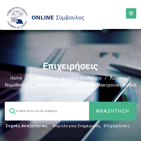
Επιχειρήσεις
Home
/
Σύμβουλος
/
Φορολογικό Αρχείο
/
Λογιστική
Νομοθεσία
/
MyData
/
Όλα Έτοιμα Για Τα Ηλεκτρονικά Βιβλία
Και Τιμολόγια
Συχνές Αναζητήσεις:
Φορολογικη Ενημέρωση
,
Επιχειρήσεις