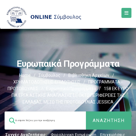
Ευρωπαικά Προγράμματα
Home
/
Σύμβουλος
/
Βιβλιοθήκη Αρχείων
/
ΧΡΗΜΑΤΟΔΟΤΗΣΕΙΣ-ΕΠΙΔΟΤΗΣΕΙΣ
/
ΠΡΟΓΡΑΜΜΑΤΑ -
ΠΡΩΤΟΒΟΥΛΙΕΣ
/
Ευρωπαικά Προγράμματα
/
158 ΕΚ ΕΥΡΩ
ΓΙΑ ΕΡΓΑ ΑΣΤΙΚΗΣ ΑΝΑΠΛΑΣΗΣ ΣΕ ΟΚΤΩ ΠΕΡΙΦΕΡΕΙΕΣ ΤΗΣ
ΕΛΛΑΔΑΣ, ΜΕΣΩ ΤΗΣ ΠΡΩΤΟΒΟΥΛΙΑΣ JESSICA
Συχνές Αναζητήσεις:
Φορολογικη Ενημέρωση
,
Επιχειρήσεις