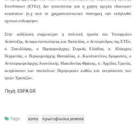
Επενδύσεων (ΕΤΕπ). Δεν αποκλείεται και η χρήση αμιγώς ιδιωτικών
κεφαλαίων (π.χ από το χρηματοπιστωτικό σύστημα), εάν εκδηλωθεί
σχετικό ενδιαφέρον.
Στην εκδήλωση συμμετείχαν η πολιτική ηγεσία του Υπουργείου
Ανάπτυξης, Ανταγωνιστικότητας και Ναυτιλίας, ο Αντιπρόεδρος της ΕΤΕπ,
κ. Σακελλάρης, ο Περιφερειάρχης Στερεάς Ελλάδας, κ. Κλέαρχος
Περγαντάς, ο Περιφερειάρχης Θεσσαλίας, κ. Κωνσταντίνος Αγοραστός, ο
Αντιπεριφερειάρχης Ανατολικής Μακεδονίας-Θράκης, κ. Αρχέλας Γρανάς,
εκπρόσωποι των υπολοίπων Περιφερειών καθώς και εκπρόσωποι των
τριών Τραπεζών.
Πηγή: ESPA.GR
Tags:
εσπα
πρωτοβουλια jeremie