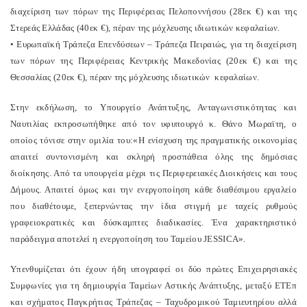
διαχείριση των πόρων της Περιφέρειας Πελοποννήσου (28εκ €) και της
Στερεάς Ελλάδας (40εκ €), πέραν της μόχλευσης ιδιωτικών κεφαλαίων.
• Ευρωπαϊκή Τράπεζα Επενδύσεων – Τράπεζα Πειραιώς, για τη διαχείριση
των πόρων της Περιφέρειας Κεντρικής Μακεδονίας (20εκ €) και της
Θεσσαλίας (20εκ €), πέραν της μόχλευσης ιδιωτικών κεφαλαίων.
Στην εκδήλωση, το Υπουργείο Ανάπτυξης, Ανταγωνιστικότητας και
Ναυτιλίας εκπροσωπήθηκε από τον υφυπουργό κ. Θάνο Μωραϊτη, ο
οποίος τόνισε στην ομιλία του:«Η ενίσχυση της πραγματικής οικονομίας
απαιτεί συντονισμένη και σκληρή προσπάθεια όλης της δημόσιας
διοίκησης. Από τα υπουργεία μέχρι τις Περιφερειακές Διοικήσεις και τους
Δήμους. Απαιτεί όμως και την ενεργοποίηση κάθε διαθέσιμου εργαλείο
που διαθέτουμε, ξεπερνώντας την ίδια στιγμή με ταχείς ρυθμούς
γραφειοκρατικές και δύσκαμπτες διαδικασίες. Ένα χαρακτηριστικό
παράδειγμα αποτελεί η ενεργοποίηση του Ταμείου JESSICA».
Υπενθυμίζεται ότι έχουν ήδη υπογραφεί οι δύο πρώτες Επιχειρησιακές
Συμφωνίες για τη δημιουργία Ταμείων Αστικής Ανάπτυξης, μεταξύ ΕΤΕπ
και σχήματος Παγκρήτιας Τράπεζας – Ταχυδρομικού Ταμιευτηρίου αλλά