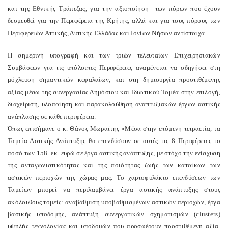
και της Εθνικής Τράπεζας, για την αξιοποίηση των πόρων που έχουν
δεσμευθεί για την Περιφέρεια της Κρήτης, αλλά και για τους πόρους των
Περιφερειών Αττικής, Δυτικής Ελλάδας και Ιονίων Νήσων αντίστοιχα.
Η σημερινή υπογραφή και των τριών τελευταίων Επιχειρησιακών
Συμβάσεων για τις υπόλοιπες Περιφέρειες αναμένεται να οδηγήσει στη
μόχλευση σημαντικών κεφαλαίων, και στη δημιουργία προστιθέμενης
αξίας μέσω της συνεργασίας Δημόσιου και Ιδιωτικού Τομέα στην επιλογή,
διαχείριση, υλοποίηση και παρακολούθηση αναπτυξιακών έργων αστικής
ανάπλασης σε κάθε περιφέρεια.
Όπως επισήμανε ο κ. Θάνος Μωραϊτης «Μέσα στην επόμενη τετραετία, τα
Ταμεία Αστικής Ανάπτυξης θα επενδύσουν σε αυτές τις 8 Περιφέρειες το
ποσό των 158 εκ. ευρώ σε έργα αστικής ανάπτυξης, με στόχο την ενίσχυση
της ανταγωνιστικότητας και της ποιότητας ζωής των κατοίκων των
αστικών περιοχών της χώρας μας. Το χαρτοφυλάκιο επενδύσεων των
Ταμείων μπορεί να περιλαμβάνει έργα αστικής ανάπτυξης στους
ακόλουθους τομείς: αναβάθμιση υποβαθμισμένων αστικών περιοχών, έργα
βασικής υποδομής, ανάπτυξη συνεργατικών σχηματισμών (clusters)
υψηλής τεχνολογίας και υποδομών που προσφέρουν προστιθέμενη αξία,