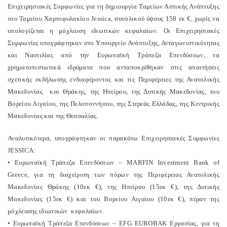
Επιχειρησιακές Συμφωνίες για τη δημιουργία Ταμείων Αστικής Ανάπτυξης
του Ταμείου Χαρτοφυλακίου Jessica, συνολικού ύψους 158 εκ €, χωρίς να
υπολογίζεται η μόχλευση ιδιωτικών κεφαλαίων. Οι Επιχειρησιακές
Συμφωνίες υπογράφτηκαν στο Υπουργείο Ανάπτυξης, Ανταγωνιστικότητας
και Ναυτιλίας από την Ευρωπαϊκή Τράπεζα Επενδύσεων, τα
χρηματοπιστωτικά ιδρύματα που ανταποκρίθηκαν στις απαιτήσεις
σχετικής εκδήλωσης ενδιαφέροντος και τις Περιφέρειες της Ανατολικής
Μακεδονίας και Θράκης, της Ηπείρου, της Δυτικής Μακεδονίας, του
Βορείου Αιγαίου, της Πελοποννήσου, της Στερεάς Ελλάδας, της Κεντρικής
Μακεδονίας και της Θεσσαλίας.
Αναλυτικότερα, υπογράφτηκαν οι παρακάτω Επιχειρησιακές Συμφωνίες
JESSICA:
• Ευρωπαϊκή Τράπεζα Επενδύσεων – MARFIN Investment Bank of
Greece, για τη διαχείριση των πόρων της Περιφέρειας Ανατολικής
Μακεδονίας Θράκης (10εκ €), της Ηπείρου (15εκ €), της Δυτικής
Μακεδονίας (15εκ €) και του Βορείου Αιγαίου (10εκ €), πέραν της
μόχλευσης ιδιωτικών κεφαλαίων.
• Ευρωπαϊκή Τράπεζα Επενδύσεων – EFG EUROBAK Εργασίας, για τη