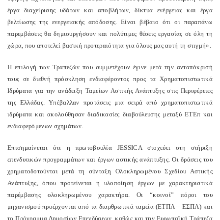
έργα διαχείρισης υδάτων και αποβλήτων, δίκτυα ενέργειας και έργα
βελτίωσης της ενεργειακής απόδοσης. Είναι βέβαιο ότι οι παραπάνω
παρεμβάσεις θα δημιουργήσουν και πολύτιμες θέσεις εργασίας σε όλη τη
χώρα, που αποτελεί βασική προτεραιότητα για όλους μας αυτή τη στιγμή».
Η επιλογή των Τραπεζών που συμμετέχουν έγινε μετά την ανταπόκρισή
τους σε διεθνή πρόσκληση ενδιαφέροντος προς τα Χρηματοπιστωτικά
Ιδρύματα για την ανάδειξη Ταμείων Αστικής Ανάπτυξης στις Περιφέρειες
της Ελλάδας. Υπέβαλλαν προτάσεις μια σειρά από χρηματοπιστωτικά
ιδρύματα και ακολούθησαν διαδικασίες διαβούλευσης μεταξύ ΕΤΕπ και
ενδιαφερόμενων σχημάτων.
Επισημαίνεται ότι η πρωτοβουλία JESSICA στοχεύει στη στήριξη
επενδυτικών προγραμμάτων και έργων αστικής ανάπτυξης. Οι δράσεις του
χρηματοδοτούνται μετά τη σύνταξη Ολοκληρωμένου Σχεδίου Αστικής
Ανάπτυξης, όπου προτείνεται η υλοποίηση έργων με χαρακτηριστικά
παρέμβασης ολοκληρωμένου χαρακτήρα. Οι “κοινοί” πόροι του
μηχανισμού προέρχονται από τα διαρθρωτικά ταμεία (ΕΤΠΑ – ΕΣΠΑ) και
το Πρόγραμμα Δημοσίων Επενδύσεων, καθώς και την Ευρωπαϊκή Τράπεζα