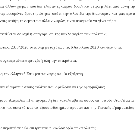
ία άλλων χωρών που δεν έλαβαν εγκαίρως δραστικά μέτρα μιλάει από μόνη της
περιορισμένες δραστηριότητες σπάει την αλυσίδα της διασποράς και μας κρατά
τας υπόψη την εμπειρία άλλων χωρών, είναι αναγκαίο να γίνει τώρα.
τε τίθεται σε ισχύ η απαγόρευση της κυκλοφορίας των πολιτών;
υτέρα 23/3/2020 στις 6πμ με ισχύ έως τις 6 Απριλίου 2020 και ώρα 6πμ.
συγκεκριμένες περιοχές ή όλη την επικράτεια;
η την ελληνική Επικράτεια χωρίς καμία εξαίρεση.
υν εξαιρέσεις στους πολίτες που οφείλουν να την εφαρμόζουν;
χουν εξαιρέσεις. Η απαγόρευση δεν καταλαμβάνει όσους υπηρετούν στα σώματα ασ
ικό προσωπικό και το εξουσιοδοτημένο προσωπικό της Γενικής Γραμματείας
ες περιπτώσεις θα επιτρέπεται η κυκλοφορία των πολιτών;