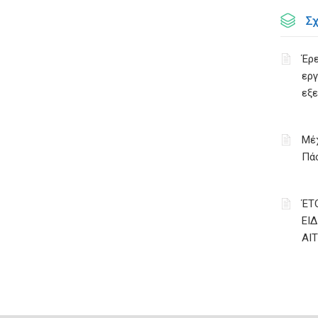
Σ
Έρε
εργ
εξ
Μέχ
Πάσ
ΈΤ
ΕΙ
ΑΙ