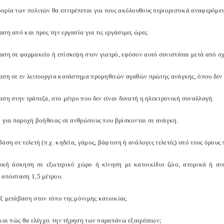
ορία των πολιτών θα επιτρέπεται για τους ακόλουθους περιοριστικά αναφερόμε
ση από και προς την εργασία για τις εργάσιμες ώρες.
αση σε φαρμακείο ή επίσκεψη στον γιατρό, εφόσον αυτό συνιστάται μετά από σχ
αση σε εν λειτουργία κατάστημα προμηθειών αγαθών πρώτης ανάγκης, όπου δεν 
ση στην τράπεζα, στο μέτρο που δεν είναι δυνατή η ηλεκτρονική συναλλαγή.
η για παροχή βοήθειας σε ανθρώπους που βρίσκονται σε ανάγκη.
αση σε τελετή (π.χ. κηδεία, γάμος, βάφτιση ή ανάλογες τελετές) υπό τους όρους
ική άσκηση σε εξωτερικό χώρο ή κίνηση με κατοικίδιο ζώο, ατομικά ή ανά
 απόσταση 1,5 μέτρου.
ξ μετάβαση στον τόπο της μόνιμης κατοικίας.
 και πώς θα ελέγχει την τήρηση των παραπάνω εξαιρέσεων;