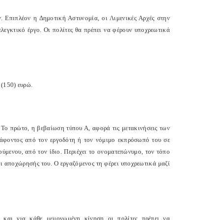
. Επιπλέον η Δημοτική Αστυνομία, οι Λιμενικές Αρχές στην
ελεγκτικό έργο. Οι πολίτες θα πρέπει να φέρουν υποχρεωτικά
 (150) ευρώ.
 Το πρώτο, η βεβαίωση τύπου Α, αφορά τις μετακινήσεις των
ράφοντος από τον εργοδότη ή τον νόμιμο εκπρόσωπό του σε
μενου, από τον ίδιο. Περιέχει το ονοματεπώνυμο, τον τόπο
αι αποχώρησής του. Ο εργαζόμενος τη φέρει υποχρεωτικά μαζί
) και για κάθε μεμονωμένη κίνηση οι πολίτες πρέπει να