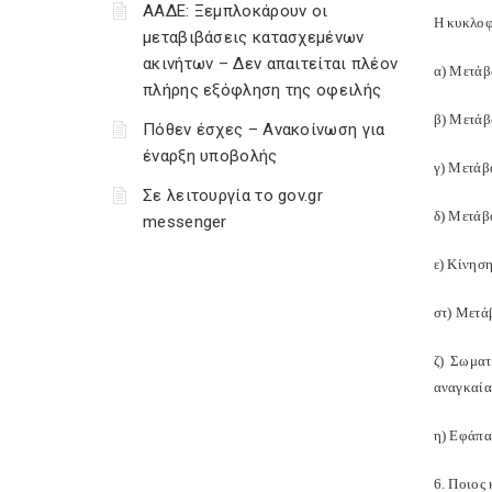
ΑΑΔΕ: Ξεμπλοκάρουν οι
Η κυκλοφ
μεταβιβάσεις κατασχεμένων
ακινήτων – Δεν απαιτείται πλέον
α) Μετάβα
πλήρης εξόφληση της οφειλής
β) Μετάβ
Πόθεν έσχες – Ανακοίνωση για
έναρξη υποβολής
γ) Μετάβ
Σε λειτουργία το gov.gr
δ) Μετάβα
messenger
ε) Κίνησ
στ) Μετάβ
ζ) Σωματ
αναγκαία
η) Εφάπα
6. Ποιος