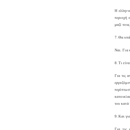
Η ελληνι
περιοχή 
μαζί του
7. Θα υπ
Ναι. Για 
8. Τι είν
Για τις 
εργαζόμε
περίπτωσ
κατοικία
του κατά 
9. Και γι
Για τις 