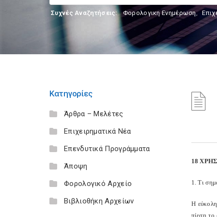
Συχνές Αναζητήσεις:
Φορολογικη Ενημέρωση
,
Επιχ
Κατηγορίες
Άρθρα – Μελέτες
Επιχειρηματικά Νέα
Επενδυτικά Προγράμματα
18 ΧΡΗ
Άποψη
1. Τι ση
Φορολογικό Αρχείο
Βιβλιοθήκη Αρχείων
Η εύκολη
πίεση το