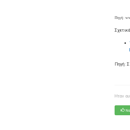
Πηγή: ww
Σχετικά
Πηγή: 
Ηταν αυ
Να