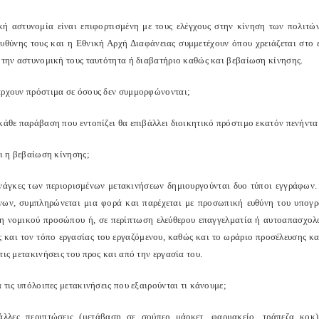
κή αστυνομία είναι επιφορτισμένη με τους ελέγχους στην κίνηση των πολιτών
ευθύνης τους και η Εθνική Αρχή Διαφάνειας συμμετέχουν όπου χρειάζεται στο 
ς την αστυνομική τους ταυτότητα ή διαβατήριο καθώς και βεβαίωση κίνησης.
άρχουν πρόστιμα σε όσους δεν συμμορφώνονται;
κάθε παράβαση που εντοπίζει θα επιβάλλει διοικητικό πρόστιμο εκατόν πενήντα
αι η βεβαίωση κίνησης;
ανάγκες των περιορισμένων μετακινήσεων δημιουργούνται δυο τύποι εγγράφων.
νων, συμπληρώνεται μια φορά και παρέχεται με προσωπική ευθύνη του υπογ
η νομικού προσώπου ή, σε περίπτωση ελεύθερου επαγγελματία ή αυτοαπασχολού
ς και τον τόπο εργασίας του εργαζόμενου, καθώς και το ωράριο προσέλευσης κ
τις μετακινήσεις του προς και από την εργασία του.
α τις υπόλοιπες μετακινήσεις που εξαιρούνται τι κάνουμε;
άλλες περιπτώσεις (μετάβαση σε σούπερ μάρκετ, φαρμακείο, τράπεζα κοκ