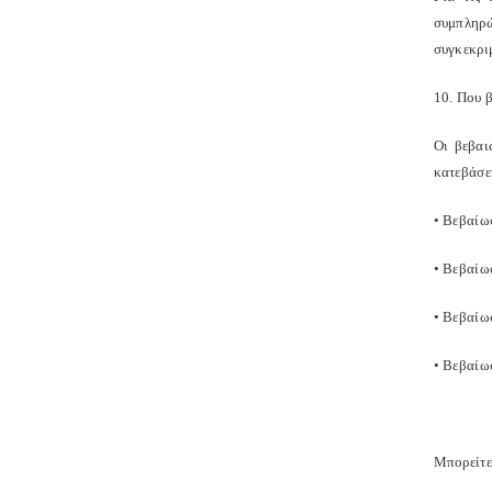
συμπληρώ
συγκεκρι
10. Που β
Οι βεβαι
κατεβάσετ
• Βεβαίω
• Βεβαίω
• Βεβαίω
• Βεβαίω
Μπορείτε 