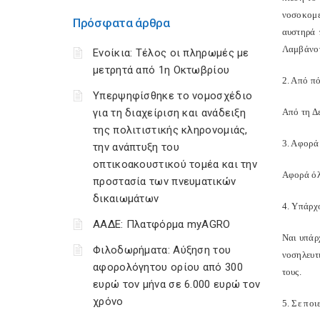
νοσοκομε
Πρόσφατα άρθρα
αυστηρά 
Λαμβάνον
Ενοίκια: Τέλος οι πληρωμές με
μετρητά από 1η Οκτωβρίου
2. Από πό
Υπερψηφίσθηκε το νομοσχέδιο
για τη διαχείριση και ανάδειξη
Από τη Δε
της πολιτιστικής κληρονομιάς,
3. Αφορά 
την ανάπτυξη του
οπτικοακουστικού τομέα και την
Αφορά όλ
προστασία των πνευματικών
δικαιωμάτων
4. Υπάρχο
ΑΑΔΕ: Πλατφόρμα myAGRO
Ναι υπάρ
Φιλοδωρήματα: Αύξηση του
νοσηλευτ
αφορολόγητου ορίου από 300
τους.
ευρώ τον μήνα σε 6.000 ευρώ τον
χρόνο
5. Σε ποι