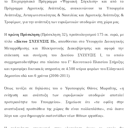
το Επιχειρησιακό Πρόγραμμα «Ψηφιακή Σύγκλιση» και από το
Πρόγραμμα Αγροτικής Ανάπτυξης, ανακοινώνουν τα Υπουργεία
Ανάπτυξης, Ανταγωνιστικότητας & Ναυτιλίας και Αγροτικής Ανάπτυξης &
Τροφίμων, για την ανάπτυξη των ευρυζωνικών υποδομών στη χώρα μας.
Η
πρώτη Πρόσκληση
(Πρόσκληση 32), προϋπολογισμού 175 εκ. ευρώ, με
τίτλο
«Δίκτυο ΣΥΖΕΥΞΙΣ ΙΙ»
, απευθύνεται στο Υπουργείο Διοικητικής
Μεταρρύθμισης και Ηλεκτρονικής Διακυβέρνησης και αφορά την
επέκταση και συνέχιση του Δικτύου ΣΥΖΕΥΞΙΣ Ι, το οποίο
συγχρηματοδοτήθηκε στο πλαίσιο του Γ’ Κοινοτικού Πλαισίου Στήριξης
και προσφέρει δικτυακές υπηρεσίες σε 4.500 κτίρια φορέων του Ελληνικού
Δημοσίου εδώ και 6 χρόνια (2006-2011).
Όπως τονίζει σε δηλώσεις του ο Υφυπουργός Θάνος Μωραΐτης,
«η
ενίσχυση και ανάπτυξη των ευρυζωνικών υποδομών αποτελεί
προτεραιότητα του Υπουργείου».
Σημείωσε ότι
«τα οφέλη στην
αναπτυξιακή προσπάθεια της χώρας θα είναι πολλαπλάσια»,
ενώ έκανε
λόγο και
«για δημιουργία εκατοντάδων νέων θέσεων εργασίας».