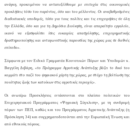
ανάγκη, προκειμένου να ανταπεξέλθουμε με επιτυχία στις οικονομικές
προκλήσεις τόσο του παρόντος, όσο και του μέλλοντος. Οι αναβαθμισμένες
διαδικτυακές υποδομές, τόσο για τους πολίτες και τις επιχειρήσεις σε όλη
την Ελλάδα, όσο και για τη Δημόσια Διοίκηση, είναι απαραίτητο εργαλείο,
ικανό να εξασφαλίσει ίσες ευκαιρίες απασχόλησης, επιχειρηματικής
δραστηριοποίησης και ανταγωνιστικής παρουσίας της χώρας μας σε διεθνές
επίπεδο».
Σύμφωνα με τον Ειδικό Γραμματέα Κοινοτικών Πόρων και Υποδομών κ.
Βαγγέλη Διβάρη,
«το Πρόγραμμα Αγροτικής Ανάπτυξης βάζει το δικό του
κομμάτι στο παζλ του ψηφιακού χάρτη της χώρας, με στόχο τη βελτίωση της
ποιότητας ζωής των κατοίκων στις αγροτικές περιοχές».
Οι ανωτέρω Προσκλήσεις εντάσσονται στο πλαίσιο πολιτικών του
Επιχειρησιακού Προγράμματος «Ψηφιακή Σύγκλιση», με τη συνδρομή
πόρων των ΠΕΠ, καθώς και του Προγράμματος Αγροτικής Ανάπτυξης (η
Πρόσκληση 34) και συγχρηματοδοτούνται από την Ευρωπαϊκή Ένωση και
από εθνικούς πόρους.