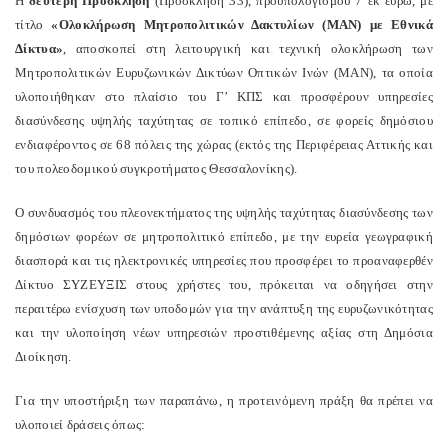
Η
δεύτερη Πρόσκληση
(Πρόσκληση 33), προϋπολογισμού 7 εκ ευρώ, με
τίτλο
«Ολοκλήρωση Μητροπολιτικών Δακτυλίων (ΜΑΝ) με Εθνικά
Δίκτυα»
, αποσκοπεί στη λειτουργική και τεχνική ολοκλήρωση των
Μητροπολιτικών Ευρυζωνικών Δικτύων Οπτικών Ινών (ΜΑΝ), τα οποία
υλοποιήθηκαν στο πλαίσιο του Γ’ ΚΠΣ και προσφέρουν υπηρεσίες
διασύνδεσης υψηλής ταχύτητας σε τοπικό επίπεδο, σε φορείς δημόσιου
ενδιαφέροντος σε 68 πόλεις της χώρας (εκτός της Περιφέρειας Αττικής και
του πολεοδομικού συγκροτήματος Θεσσαλονίκης).
Ο συνδυασμός του πλεονεκτήματος της υψηλής ταχύτητας διασύνδεσης των
δημόσιων φορέων σε μητροπολιτικό επίπεδο, με την ευρεία γεωγραφική
διασπορά και τις ηλεκτρονικές υπηρεσίες που προσφέρει το προαναφερθέν
Δίκτυο ΣΥΖΕΥΞΙΣ στους χρήστες του, πρόκειται να οδηγήσει στην
περαιτέρω ενίσχυση των υποδομών για την ανάπτυξη της ευρυζωνικότητας
και την υλοποίηση νέων υπηρεσιών προστιθέμενης αξίας στη Δημόσια
Διοίκηση.
Για την υποστήριξη των παραπάνω, η προτεινόμενη πράξη θα πρέπει να
υλοποιεί δράσεις όπως: