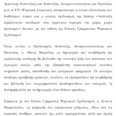
Αγροτικής Ανάπτυξης) και Ανάπτυξης, Ανταγωνιστικότητας και Ναυτιλίας
(για το ΕΠ «Ψηφιακή Σύγκλιση), αποφασίστηκε η ενιαία αξιοποίηση των
διαθέσιμων πόρων και ο ενιαίος σχεδιασμός της δράσης «Ανάπτυξη
ευρυζωνικών υποδομών στις αγροτικές περιοχές της χώρας χωρίς
υφιστάμενο δίκτυο», με την ευθύνη της Ειδικής Γραμματείας Ψηφιακού
Σχεδιασμού.
Όπως τονίζει ο Υφυπουργός Ανάπτυξης, Ανταγωνιστικότητας και
Ναυτιλίας, κ. Θάνος Μωραΐτης
«η δημιουργία και αναβάθμιση της
ευρυζωνικής υποδομής θα βελτιώσει την ποιότητα ζωής των κατοίκων των
περιοχών αυτών, μέσω της εξασφάλισης ικανοποιητικού επιπέδου
υπηρεσιών υγείας, εκπαίδευσης και εμπορικών εφαρμογών. Οι ανωτέρω
υποδομές πρόσβασης πρόκειται, επιπλέον, να εξασφαλίσουν την αναβάθμιση
και βελτίωση των επιχειρηματικών δραστηριοτήτων των περιοχών, τη
διατήρηση αλλά και τη δημιουργία νέων θέσεων εργασίας».
Σύμφωνα με τον Ειδικό Γραμματέα Ψηφιακού Σχεδιασμού, κ, Αντώνη
Μαρκόπουλο,
«η γεφύρωση του ευρυζωνικού χάσματος, ιδίως υπό τις
παρούσες συνθήκες, αποτελεί όχι μόνο προτεραιότητα αλλά και άμεση