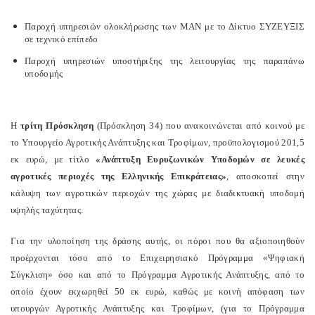
Παροχή υπηρεσιών ολοκλήρωσης των ΜΑΝ με το Δίκτυο ΣΥΖΕΥΞΙΣ
σε τεχνικό επίπεδο
Παροχή υπηρεσιών υποστήριξης της λειτουργίας της παραπάνω
υποδομής
Η
τρίτη Πρόσκληση
(Πρόσκληση 34) που ανακοινώνεται από κοινού με
το Υπουργείο Αγροτικής Ανάπτυξης και Τροφίμων, προϋπολογισμού 201,5
εκ ευρώ, με τίτλο
«Ανάπτυξη Ευρυζωνικών Υποδομών σε λευκές
αγροτικές περιοχές της Ελληνικής Επικράτειας»
, αποσκοπεί στην
κάλυψη των αγροτικών περιοχών της χώρας με διαδικτυακή υποδομή
υψηλής ταχύτητας.
Για την υλοποίηση της δράσης αυτής, οι πόροι που θα αξιοποιηθούν
προέρχονται τόσο από το Επιχειρησιακό Πρόγραμμα «Ψηφιακή
Σύγκλιση» όσο και από το Πρόγραμμα Αγροτικής Ανάπτυξης, από το
οποίο έχουν εκχωρηθεί 50 εκ ευρώ, καθώς με κοινή απόφαση των
υπουργών Αγροτικής Ανάπτυξης και Τροφίμων, (για το Πρόγραμμα