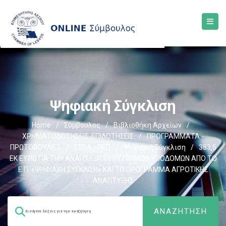
Ψηφιακή Σύγκλιση
Home
/
Σύμβουλος
/
Βιβλιοθήκη Αρχείων
/
ΧΡΗΜΑΤΟΔΟΤΗΣΕΙΣ-ΕΠΙΔΟΤΗΣΕΙΣ
/
ΠΡΟΓΡΑΜΜΑΤΑ -
ΠΡΩΤΟΒΟΥΛΙΕΣ
/
ΕΣΠΑ - ΠΕΠ
/
Ψηφιακή Σύγκλιση
/
383,5
ΕΚ ΕΥΡΩ ΓΙΑ ΤΗΝ ΑΝΑΠΤΥΞΗ ΕΥΡΥΖΩΝΙΚΩΝ ΥΠΟΔΟΜΩΝ ΑΠΟ ΤΟ
Ε.Π. «ΨΗΦΙΑΚΗ ΣΥΓΚΛΙΣΗ» ΚΑΙ ΤΟ ΠΡΟΓΡΑΜΜΑ ΑΓΡΟΤΙΚΗΣ
ΑΝΑΠΤΥΞΗΣ